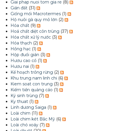
Giai phap nuoi tom gia re
(8)
Gián đất
(31)
Giống mối Macrotermes
(1)
Hộ nuôi gà quy mô lớn
(2)
Hóa chất
(9)
Hoá chất diệt côn trùng
(37)
Hóa chất xử lý nước
(3)
Hóa thạch
(2)
Hồng hạc
(1)
Hộp đuổi gián
(3)
Hươu cao cổ
(1)
Hươu nai
(1)
Kế hoạch trồng rừng
(2)
Khu trung nam linh chi
(6)
Kiem soat con trung
(3)
Kiếm tiền quảng cáo
(1)
Ký sinh trùng
(7)
Ky thuat
(1)
Linh dương Saiga
(1)
Loài chim
(11)
Loài chim két Bắc Mỹ
(6)
Loài chó xoáy
(7)
Loài chuột
(20)