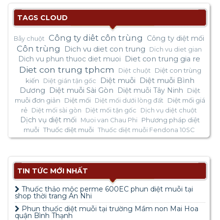
TAGS CLOUD
Công ty diêt côn trùng
Công ty diệt mối
Bẫy chuột
Côn trùng
Dich vu diet con trung
Dich vu diet gian
Dich vu phun thuoc diet muoi
Diet con trung gia re
Diet con trung tphcm
Diệt con trùng
Diệt chuột
Diệt muỗi
Diệt muỗi Bình
kiến
Diệt gián tận gốc
Dương
Diệt muỗi Sài Gòn
Diệt muỗi Tây Ninh
Diệt
muỗi đơn giản
Diệt mối
Diệt mối giá
Diệt mối dưới lòng đất
rẻ
Diệt mối sài gòn
Diệt mối tận gốc
Dịch vụ diệt chuột
Dịch vụ diệt mối
Phương pháp diệt
Muoi van Chau Phi
muỗi
Thuốc diệt muỗi
Thuốc diệt muỗi Fendona 10SC
TIN TỨC MỚI NHẤT
Thuốc thảo mộc perme 600EC phun diệt muỗi tại
shop thời trang An Nhi
Phun thuốc diệt muỗi tại trường Mầm non Mai Hoa
quận Bình Thạnh