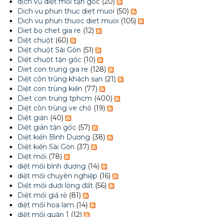
dịch vụ diệt mối tận gốc
(20)
Dich vu phun thuc diet muoi
(50)
Dich vu phun thuoc diet muoi
(105)
Diet bọ chet gia re
(12)
Diệt chuột
(60)
Diệt chuột Sài Gòn
(51)
Diệt chuột tận gốc
(10)
Diet con trung gia re
(128)
Diệt côn trùng khách sạn
(21)
Diệt con trùng kiến
(77)
Diet con trung tphcm
(400)
Diệt côn trùng ve chó
(19)
Diệt gián
(40)
Diệt gián tận gốc
(57)
Diệt kiến Bình Dương
(38)
Diệt kiến Sài Gòn
(37)
Diệt mối
(78)
diệt mối bình dương
(14)
diệt mối chuyên nghiệp
(16)
Diệt mối dưới lòng đất
(56)
Diệt mối giá rẻ
(81)
diệt mối hoa lam
(14)
diệt mối quận 1
(12)