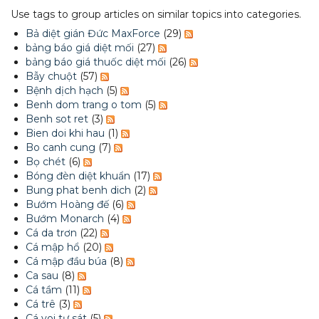
Use tags to group articles on similar topics into categories.
Bả diệt gián Đức MaxForce
(29)
bảng báo giá diệt mối
(27)
bảng báo giá thuốc diệt mối
(26)
Bẫy chuột
(57)
Bệnh dịch hạch
(5)
Benh dom trang o tom
(5)
Benh sot ret
(3)
Bien doi khi hau
(1)
Bo canh cung
(7)
Bọ chét
(6)
Bóng đèn diệt khuẩn
(17)
Bung phat benh dich
(2)
Bướm Hoàng đế
(6)
Bướm Monarch
(4)
Cá da trơn
(22)
Cá mập hổ
(20)
Cá mập đầu búa
(8)
Ca sau
(8)
Cá tầm
(11)
Cá trê
(3)
Cá voi tự sát
(5)