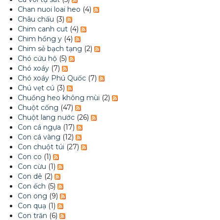
Chan nuoi loai heo
(4)
Châu chấu
(3)
Chim canh cut
(4)
Chim hồng y
(4)
Chim sẻ bạch tạng
(2)
Chó cứu hộ
(5)
Chó xoáy
(7)
Chó xoáy Phú Quốc
(7)
Chú vẹt cú
(3)
Chuồng heo không mùi
(2)
Chuột cống
(47)
Chuột lang nước
(26)
Con cá ngựa
(17)
Con cá vàng
(12)
Con chuột túi
(27)
Con co
(1)
Con cừu
(1)
Con dê
(2)
Con ếch
(5)
Con ong
(9)
Con quạ
(1)
Con trăn
(6)