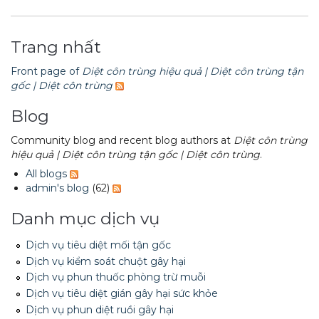
DỊCH VỤ
Thuốc diệt chuột Sài Gòn
Trang nhất
THỦ THUẬT
Thuốc diệt kiến Sài Gòn
Dịch vụ tiêu diệt mối tận gốc
Front page of
Diệt côn trùng hiệu quả | Diệt côn trùng tận
LIÊN HỆ
Thuốc diệt gián Sài Gòn
Dịch vụ phun thuốc phòng trừ muỗi
Tin tức động vật
gốc | Diệt côn trùng
Hotline 0986 018 930 (Anh Sơn)
Thuốc diệt muỗi Sài Gòn
Dịch vụ kiểm soát chuột gây hại
Tin tức tổng hợp
Blog
Thuốc diệt mối Sài Gòn
Dịch vụ cung ứng thuốc diệt côn trùng
Hình ảnh
Community blog and recent blog authors at
Diệt côn trùng
hiệu quả | Diệt côn trùng tận gốc | Diệt côn trùng
.
Máy phun rửa cao cấp
Dịch vụ kiểm soát gián
Sitemap
All blogs
admin's blog
(62)
Thiết bị vệ sinh sản phẩm
Dịch vụ phun diệt ruồi gây hại
Video
Danh mục dịch vụ
Thiết bị lau kính toà nhà
Dịch vụ tiêu diệt gián gây hại sức khỏe
Tài liệu xử lý côn trùng
Dịch vụ tiêu diệt mối tận gốc
Máy chà rửa đánh bóng sàn
Dịch vụ xử lý tiêu diệt kiến tận gốc
Dịch vụ kiểm soát chuột gây hại
Dịch vụ phun thuốc phòng trừ muỗi
Máy diệt côn trùng
Dịch vụ tiêu diệt gián gây hại sức khỏe
Dịch vụ phun diệt ruồi gây hại
Máy hút bụi