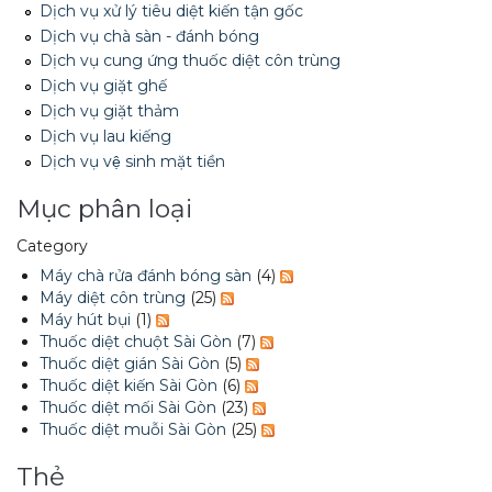
Dịch vụ xử lý tiêu diệt kiến tận gốc
Xe đẩy làm vệ sinh Sài Gòn
Dịch vụ chà sàn - đánh bóng
Dịch vụ cung ứng thuốc diệt côn trùng
Dịch vụ giặt ghế
Dịch vụ giặt thảm
Dịch vụ lau kiếng
Dịch vụ vệ sinh mặt tiền
Mục phân loại
Category
Máy chà rửa đánh bóng sàn
(4)
Máy diệt côn trùng
(25)
Máy hút bụi
(1)
Thuốc diệt chuột Sài Gòn
(7)
Thuốc diệt gián Sài Gòn
(5)
Thuốc diệt kiến Sài Gòn
(6)
Thuốc diệt mối Sài Gòn
(23)
Thuốc diệt muỗi Sài Gòn
(25)
Thẻ