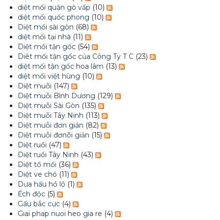
diệt mối quận gò vấp
(10)
diệt mối quốc phong
(10)
Diệt mối sài gòn
(68)
diệt mối tại nhà
(11)
Diệt mối tận gốc
(54)
Diêt mối tận gốc của Công Ty T C
(23)
diệt mối tận gốc hoa lâm
(13)
diệt mối việt hùng
(10)
Diệt muỗi
(147)
Diệt muỗi Bình Dương
(129)
Diệt muỗi Sài Gòn
(135)
Diệt muỗi Tây Ninh
(113)
Diệt muỗi đơn giản
(82)
Diệt muỗi đơnõi giản
(15)
Diệt ruồi
(47)
Diệt ruồi Tây Ninh
(43)
Diệt tổ mối
(36)
Diệt ve chó
(11)
Dưa hấu hồ lô
(1)
Ếch độc
(5)
Gấu bắc cực
(4)
Giai phap nuoi heo gia re
(4)