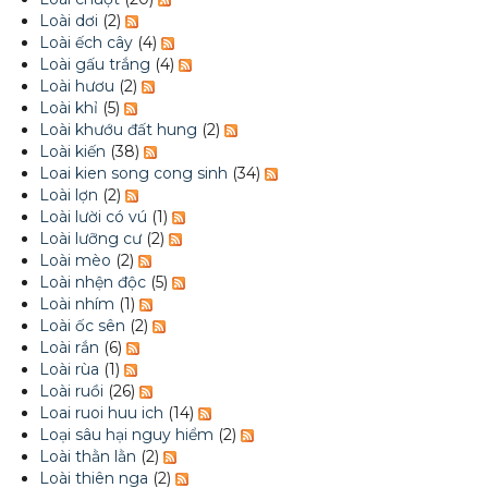
Loài dơi
(2)
Loài ếch cây
(4)
Loài gấu trắng
(4)
Loài hươu
(2)
Loài khỉ
(5)
Loài khướu đất hung
(2)
Loài kiến
(38)
Loai kien song cong sinh
(34)
Loài lợn
(2)
Loài lười có vú
(1)
Loài lưỡng cư
(2)
Loài mèo
(2)
Loài nhện độc
(5)
Loài nhím
(1)
Loài ốc sên
(2)
Loài rắn
(6)
Loài rùa
(1)
Loài ruồi
(26)
Loai ruoi huu ich
(14)
Loại sâu hại nguy hiểm
(2)
Loài thằn lằn
(2)
Loài thiên nga
(2)