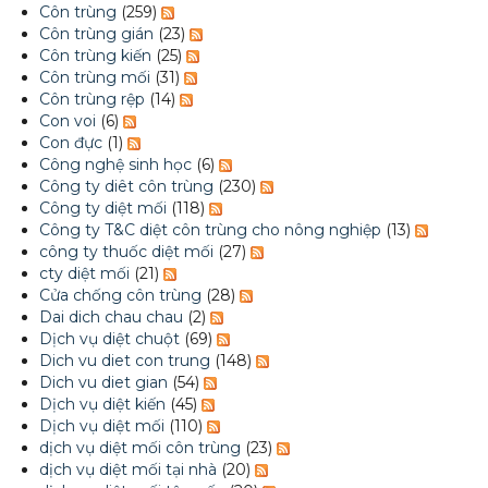
Côn trùng
(259)
Côn trùng gián
(23)
Côn trùng kiến
(25)
Côn trùng mối
(31)
Côn trùng rệp
(14)
Con voi
(6)
Con đực
(1)
Công nghệ sinh học
(6)
Công ty diêt côn trùng
(230)
Công ty diệt mối
(118)
Công ty T&C diệt côn trùng cho nông nghiệp
(13)
công ty thuốc diệt mối
(27)
cty diệt mối
(21)
Cửa chống côn trùng
(28)
Dai dich chau chau
(2)
Dịch vụ diệt chuột
(69)
Dich vu diet con trung
(148)
Dich vu diet gian
(54)
Dịch vụ diệt kiến
(45)
Dịch vụ diệt mối
(110)
dịch vụ diệt mối côn trùng
(23)
dịch vụ diệt mối tại nhà
(20)