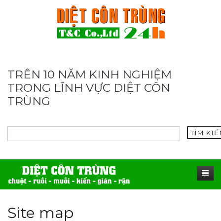
TRÊN 10 NĂM KINH NGHIỆM
TRONG LĨNH VỰC DIỆT CÔN
TRÙNG
TÌM KI
TRANG CHỦ
Site map
SẢN PHẨM