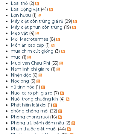
Loài thỏ
(2)
Loài động vật
(41)
Lợn hươu
(1)
Máy diệt côn trùng giá rẻ
(29)
Máy diệt phun côn trùng
(19)
Mẹo vặt
(4)
Mối Macrotermes
(8)
Món ăn cao cấp
(1)
mua chim cút giống
(3)
muo
(1)
Muoi van Chau Phi
(53)
Nam linh chi gia re
(1)
Nhện độc
(6)
Nọc ong
(3)
nữ tính hóa
(1)
Nuoi ca ro phi gia re
(7)
Nuôi trong chuồng kín
(4)
Phát hiện loài dơi
(1)
phòng chống mối
(32)
Phong chong ruoi
(16)
Phòng trừ bệnh đốm nâu
(2)
Phun thuốc diệt muỗi
(44)