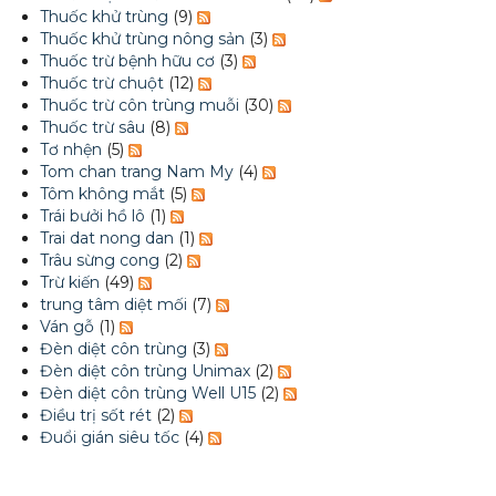
Thuốc khử trùng
(9)
Thuốc khử trùng nông sản
(3)
Thuốc trừ bệnh hữu cơ
(3)
Thuốc trừ chuột
(12)
Thuốc trừ côn trùng muỗi
(30)
Thuốc trừ sâu
(8)
Tơ nhện
(5)
Tom chan trang Nam My
(4)
Tôm không mắt
(5)
Trái bưởi hồ lô
(1)
Trai dat nong dan
(1)
Trâu sừng cong
(2)
Trừ kiến
(49)
trung tâm diệt mối
(7)
Ván gỗ
(1)
Đèn diệt côn trùng
(3)
Đèn diệt côn trùng Unimax
(2)
Đèn diệt côn trùng Well U15
(2)
Điều trị sốt rét
(2)
Đuổi gián siêu tốc
(4)