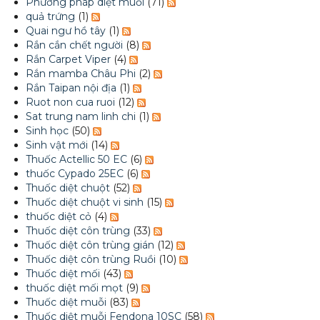
Phương pháp diệt muỗi
(71)
quả trứng
(1)
Quai ngư hồ tây
(1)
Rắn cắn chết người
(8)
Rắn Carpet Viper
(4)
Rắn mamba Châu Phi
(2)
Rắn Taipan nội địa
(1)
Ruot non cua ruoi
(12)
Sat trung nam linh chi
(1)
Sinh học
(50)
Sinh vật mới
(14)
Thuốc Actellic 50 EC
(6)
thuốc Cypado 25EC
(6)
Thuốc diệt chuột
(52)
Thuốc diệt chuột vi sinh
(15)
thuốc diệt cỏ
(4)
Thuốc diệt côn trùng
(33)
Thuốc diệt côn trùng gián
(12)
Thuốc diệt côn trùng Ruồi
(10)
Thuốc diệt mối
(43)
thuốc diệt mối mọt
(9)
Thuốc diệt muỗi
(83)
Thuốc diệt muỗi Fendona 10SC
(58)