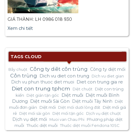
GIÁ THÀNH: LH 0986 018 930
Xem chi tiết
TAGS CLOUD
Công ty diêt côn trùng
Công ty diệt mối
Bẫy chuột
Côn trùng
Dich vu diet con trung
Dich vu diet gian
Dich vu phun thuoc diet muoi
Diet con trung gia re
Diet con trung tphcm
Diệt con trùng
Diệt chuột
Diệt muỗi
Diệt muỗi Bình
kiến
Diệt gián tận gốc
Dương
Diệt muỗi Sài Gòn
Diệt muỗi Tây Ninh
Diệt
muỗi đơn giản
Diệt mối
Diệt mối giá
Diệt mối dưới lòng đất
rẻ
Diệt mối sài gòn
Diệt mối tận gốc
Dịch vụ diệt chuột
Dịch vụ diệt mối
Phương pháp diệt
Muoi van Chau Phi
muỗi
Thuốc diệt muỗi
Thuốc diệt muỗi Fendona 10SC