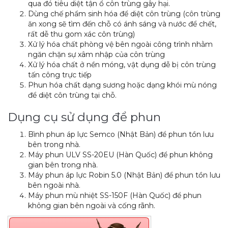
qua đó tiêu diệt tận ổ côn trùng gây hại.
Dùng chế phẩm sinh hóa để diệt côn trùng (côn trùng
ăn xong sẽ tìm đến chỗ có ánh sáng và nước để chết,
rất dễ thu gom xác côn trùng)
Xử lý hóa chất phòng vệ bên ngoài công trình nhằm
ngăn chặn sự xâm nhập của côn trùng
Xử lý hóa chất ở nền móng, vật dụng dễ bị côn trùng
tấn công trực tiếp
Phun hóa chất dạng sương hoặc dạng khói mù nóng
để diệt côn trùng tại chỗ.
Dụng cụ sử dụng để phun
Bình phun áp lực Semco (Nhật Bản) để phun tồn lưu
bên trong nhà.
Máy phun ULV SS-20EU (Hàn Quốc) để phun không
gian bên trong nhà.
Máy phun áp lực Robin 5.0 (Nhật Bản) để phun tồn lưu
bên ngoài nhà.
Máy phun mù nhiệt SS-150F (Hàn Quốc) để phun
không gian bên ngoài và cống rãnh.