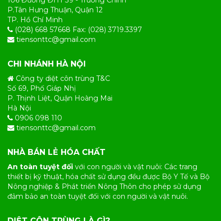
106 Đường ĐHT 39 - Trường Chinh
P.Tân Hưng Thuận, Quận 12
TP. Hồ Chí Minh
(028) 668 57668 Fax: (028) 3719.3397
tiensonttc@gmail.com
CHI NHÁNH HÀ NỘI
Công ty diệt côn trùng T&C
Số 69, Phố Giáp Nhị
P. Thịnh Liệt, Quận Hoàng Mai
Hà Nội
0906 098 110
tiensonttc@gmail.com
NHÀ BÁN LẺ HÓA CHẤT
An toàn tuyệt đối
với con người và vật nuôi: Các trang
thiết bị kỹ thuật, hóa chất sử dụng đều được Bộ Y Tế và Bộ
Nông nghiệp & Phát triển Nông Thôn cho phép sử dụng
đảm bảo an toàn tuyệt đối với con người và vật nuôi.
DIỆT CÔN TRÙNG LÀ GÌ?