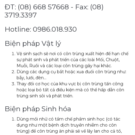
ĐT: (08) 668 57668 - Fax: (08)
3719.3397
Hotline: 0986.018.930
Biện pháp Vật lý
Vệ sinh sạch sẽ nơi có côn trùng xuất hiện để hạn chế
sự phát sinh và phát triển của các loài Mối, Chuột,
Muỗi, Ruồi và các loại côn trùng gây hại khác.
Dùng các dụng cụ bắt hoặc xua đuổi côn trùng như:
bẫy, lưới, đèn…
Thay đổi cơ học của khu vực bị côn trùng tấn công
hoặc loại bỏ tất cả điều kiện mà có thể hấp dẫn côn
trùng sinh sôi và phát triển.
Biện pháp Sinh hóa
Dùng mồi nhử có tẩm chế phẩm sinh học (có tác
dụng như một bệnh dịch truyền nhiễm cho côn
trùng) để côn trùng ăn phải sẽ về lây lan cho cả tổ,