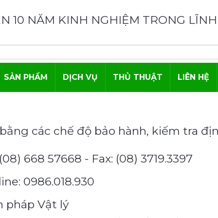
N 10 NĂM KINH NGHIỆM TRONG LĨNH
SẢN PHẨM
DỊCH VỤ
THỦ THUẬT
LIÊN HỆ
bằng các chế độ bảo hành, kiếm tra đị
(08) 668 57668 - Fax: (08) 3719.3397
ine: 0986.018.930
n pháp Vật lý