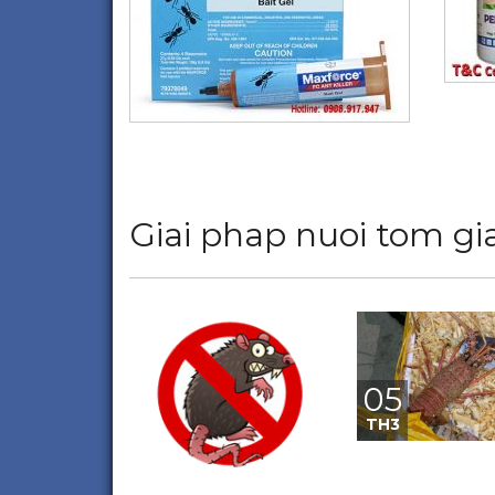
Giai phap nuoi tom gia
05
TH3