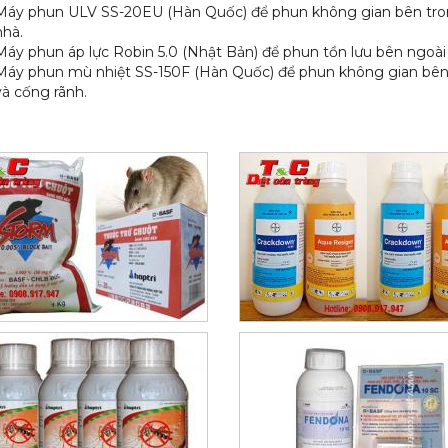
Máy phun ULV SS-20EU (Hàn Quốc) để phun không gian bên tr
nhà.
Máy phun áp lực Robin 5.0 (Nhật Bản) để phun tồn lưu bên ngoài
Máy phun mù nhiệt SS-150F (Hàn Quốc) để phun không gian bên
và cống rãnh.