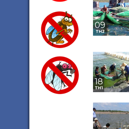
09
TH2
18
TH1