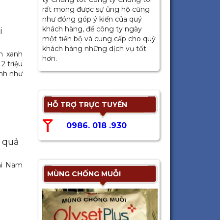
rất mong được sự ủng hộ cũng
như đóng góp ý kiến của quý
khách hàng, để công ty ngày
i
một tiến bộ và cung cấp cho quý
khách hàng những dịch vụ tốt
m xanh
hơn.
2 triệu
nh như
HỖ TRỢ TRỰC TUYẾN
0986. 018 .930
 quả
ải Nam
MÙNG CHỐNG MUỖI