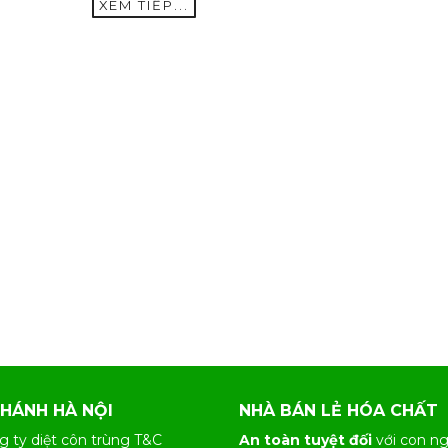
XEM TIẾP...
NHÁNH HÀ NỘI
NHÀ BÁN LẺ HÓA CHẤT
g ty diệt côn trùng T&C
An toàn tuyệt đối
với con ng