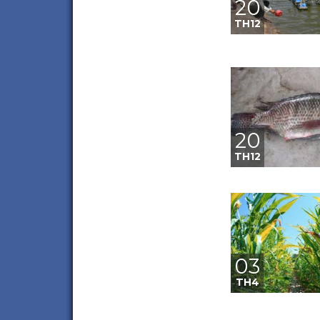
20
TH12
20
TH12
03
TH4