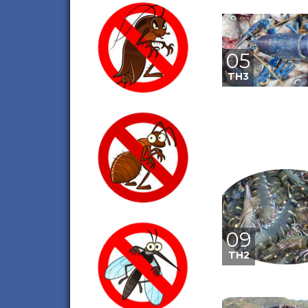
05
TH3
09
TH2