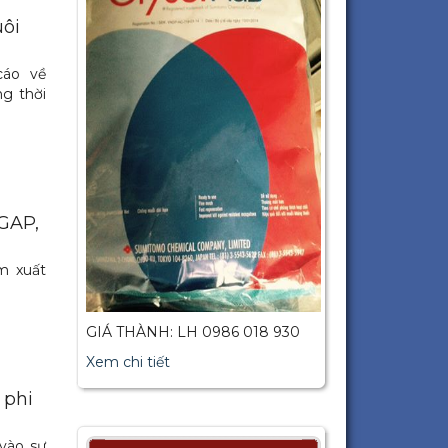
uôi
cáo về
ng thời
tGAP,
m xuất
GIÁ THÀNH: LH 0986 018 930
Xem chi tiết
 phi
vào sự