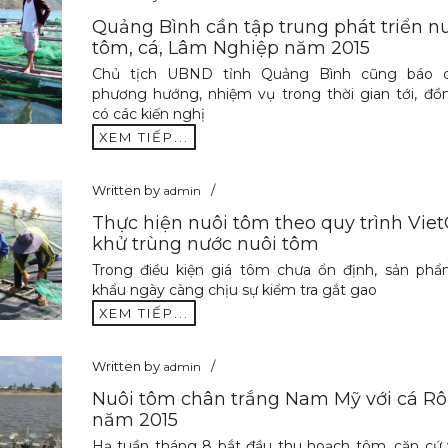
Quảng Bình cần tập trung phát triển n
tôm, cá, Lâm Nghiệp năm 2015
Chủ tịch UBND tỉnh Quảng Bình cũng báo 
phương hướng, nhiệm vụ trong thời gian tới, đồ
có các kiến nghị
XEM TIẾP...
Written by
admin
Thực hiện nuôi tôm theo quy trình Vie
khử trùng nước nuôi tôm
Trong điều kiện giá tôm chưa ổn định, sản phẩ
khẩu ngày càng chịu sự kiểm tra gắt gao
XEM TIẾP...
Written by
admin
Nuôi tôm chân trắng Nam Mỹ với cá Rô
năm 2015
Hạ tuần tháng 8 bắt đầu thu hoạch tôm, căn cứ 