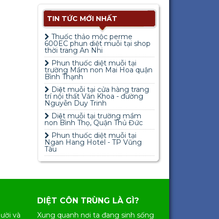
TIN TỨC MỚI NHẤT
Thuốc thảo mộc perme
600EC phun diệt muỗi tại shop
thời trang An Nhi
Phun thuốc diệt muỗi tại
trường Mầm non Mai Hoa quận
Bình Thạnh
Diệt muỗi tại cửa hàng trang
trí nội thất Văn Khoa - đường
Nguyễn Duy Trinh
Diệt muỗi tại trường mầm
non Bình Thọ, Quận Thủ Đức
Phun thuốc diệt muỗi tại
Ngan Hang Hotel - TP Vũng
Tàu
DIỆT CÔN TRÙNG LÀ GÌ?
ười và
Xung quanh nơi ta đang sinh sống