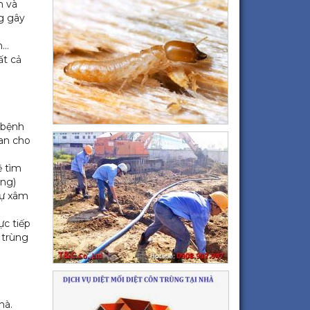
h và
ng gây
n…
ất cả
 bệnh
lan cho
ẽ tìm
ùng)
sự xâm
ực tiếp
 trùng
hà.