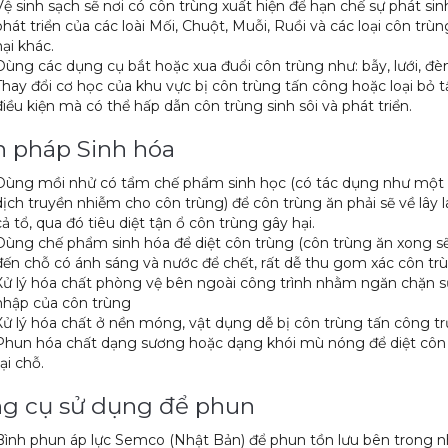
Vệ sinh sạch sẽ nơi có côn trùng xuất hiện để hạn chế sự phát sin
phát triển của các loài Mối, Chuột, Muỗi, Ruồi và các loại côn trù
hại khác.
Dùng các dụng cụ bắt hoặc xua đuổi côn trùng như: bẫy, lưới, đè
Thay đổi cơ học của khu vực bị côn trùng tấn công hoặc loại bỏ t
điều kiện mà có thể hấp dẫn côn trùng sinh sôi và phát triển.
n pháp Sinh hóa
Dùng mồi nhử có tẩm chế phẩm sinh học (có tác dụng như một
dịch truyền nhiễm cho côn trùng) để côn trùng ăn phải sẽ về lây 
cả tổ, qua đó tiêu diệt tận ổ côn trùng gây hại.
Dùng chế phẩm sinh hóa để diệt côn trùng (côn trùng ăn xong s
đến chỗ có ánh sáng và nước để chết, rất dễ thu gom xác côn tr
Xử lý hóa chất phòng vệ bên ngoài công trình nhằm ngăn chặn 
nhập của côn trùng
Xử lý hóa chất ở nền móng, vật dụng dễ bị côn trùng tấn công tr
Phun hóa chất dạng sương hoặc dạng khói mù nóng để diệt côn
tại chỗ.
g cụ sử dụng để phun
Bình phun áp lực Semco (Nhật Bản) để phun tồn lưu bên trong n