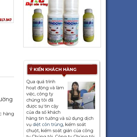
Ý KIẾN KHÁCH HÀNG
Qua quá trình
hoạt động và làm
việc, công ty
rường
chúng tôi đã
được sự tin cậy
của đa số khách
c hàng
hàng tin tưởng và sử dụng dịch
vụ
diệt côn trùng
, kiểm soát
chuột, kiểm soát gián của công
ty Chúng tôi. Công ty Chúng tôi