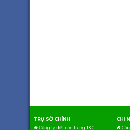
TRỤ SỞ CHÍNH
CHI 
Công ty diệt côn trùng T&C
Côn