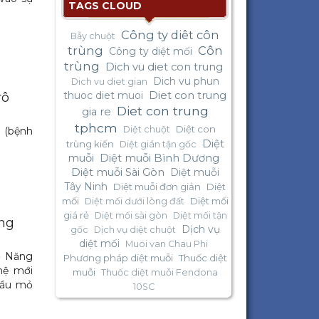
TAGS CLOUD
Công ty diêt côn
Bẫy chuột
trùng
Côn
Công ty diệt mối
trùng
Dich vu diet con trung
Dich vu phun
Dich vu diet gian
thuoc diet muoi
Diet con trung
rô
Diet con trung
gia re
tphcm
Diệt con
Diệt chuột
 (bệnh
Diệt
trùng kiến
Diệt gián tận gốc
muỗi
Diệt muỗi Bình Dương
Diệt muỗi Sài Gòn
Diệt muỗi
Tây Ninh
Diệt muỗi đơn giản
Diệt
mối
Diệt mối
Diệt mối dưới lòng đất
giá rẻ
Diệt mối sài gòn
Diệt mối tận
ùng
Dịch vụ
gốc
Dịch vụ diệt chuột
diệt mối
Muoi van Chau Phi
ộ Năng
Phương pháp diệt muỗi
Thuốc diệt
hệ mới
muỗi
Thuốc diệt muỗi Fendona
dầu mỏ
10SC