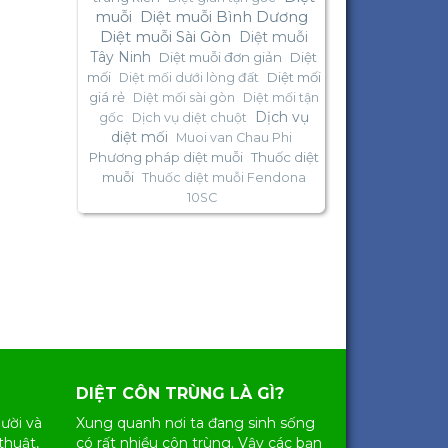
muỗi
Diệt muỗi Bình Dương
Diệt muỗi Sài Gòn
Diệt muỗi
Tây Ninh
Diệt muỗi đơn giản
Diệt
mối
Diệt mối
Diệt mối dưới lòng đất
giá rẻ
Diệt mối sài gòn
Diệt mối tận
Dịch vụ
gốc
Dịch vụ diệt chuột
diệt mối
Muoi van Chau Phi
Phương pháp diệt muỗi
Thuốc diệt
muỗi
Thuốc diệt muỗi Fendona
10SC
DIỆT CÔN TRÙNG LÀ GÌ?
ười và
Xung quanh nơi ta đang sinh sống
thuật,
có rất nhiều
côn trùng
. Vậy các bạn