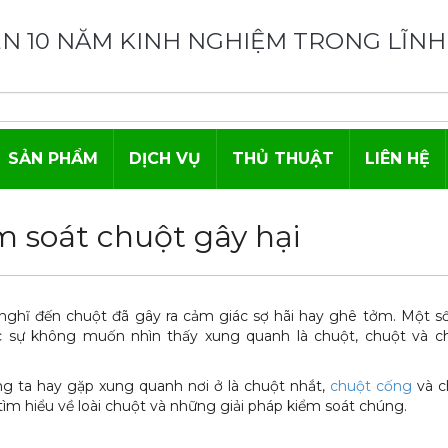
N 10 NĂM KINH NGHIỆM TRONG LĨNH
SẢN PHẨM
DỊCH VỤ
THỦ THUẬT
LIÊN HỆ
m soát chuột gây hại
 nghĩ đến chuột đã gây ra cảm giác sợ hãi hay ghê tởm. Một số
sự không muốn nhìn thấy xung quanh là chuột, chuột và ch
ng ta hay gặp xung quanh nơi ở là chuột nhắt,
chuột cống
và c
tìm hiểu về loài chuột và những giải pháp kiểm soát chúng.