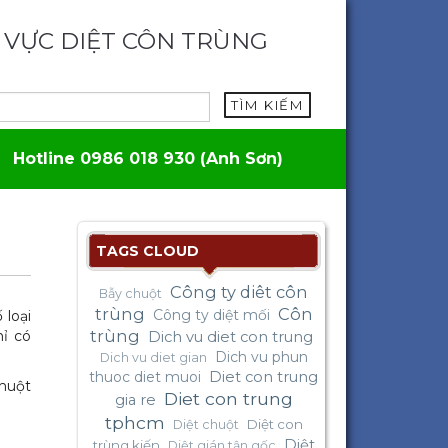
 VỰC DIỆT CÔN TRÙNG
TÌM KIẾM
Hotline 0986 018 930 (Anh Sơn)
TAGS CLOUD
Công ty diêt côn
Bẫy chuột
trùng
Côn
Công ty diệt mối
 loại
trùng
ỉ có
Dich vu diet con trung
Dich vu phun
Dich vu diet gian
thuoc diet muoi
Diet con trung
huột
Diet con trung
gia re
tphcm
Diệt con
Diệt chuột
Diệt
trùng kiến
Diệt gián tận gốc