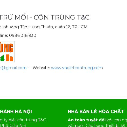
 TRỪ MỐI - CÔN TRÙNG T&C
nh, phường Tân Hưng Thuận, quận 12, TPHCM
line: 0986.018.930
vn@gmail.com
- Website:
www.vndietcontrung.com
NHÁNH HÀ NỘI
NHÀ BÁN LẺ HÓA CHẤT
g ty diệt côn trùng T&C
An toàn tuyệt đối
với con ng
 Phố Giáp Nhị
vật nuôi: Các trang thiết bị kỹ 