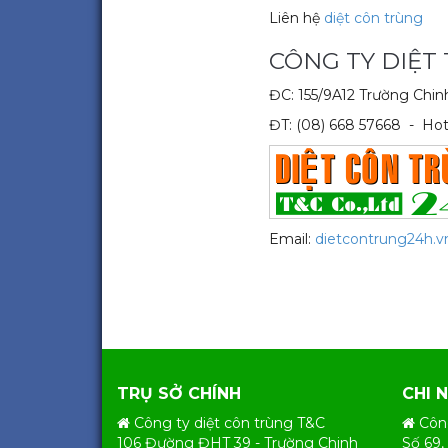
Liên hệ
diệt côn trùng
CÔNG TY DIỆT
ĐC: 155/9A12 Trường Chi
ĐT: (08) 668 57668 - Hot
Email:
dietcontrung24h.
TRỤ SỞ CHÍNH
CHI 
Công ty diệt côn trùng T&C
Côn
106 Đường ĐHT 39 - Trường Chinh
Số 69,