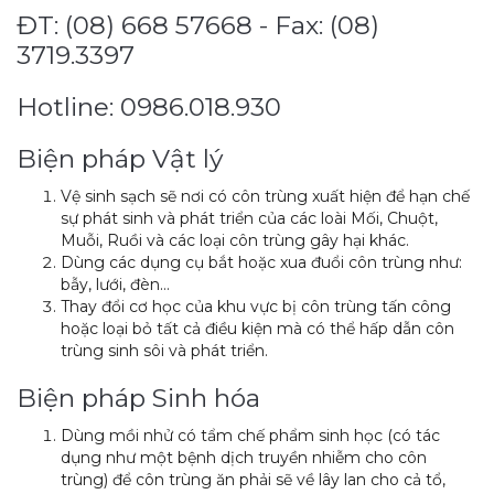
ĐT: (08) 668 57668 - Fax: (08)
3719.3397
Hotline: 0986.018.930
Biện pháp Vật lý
Vệ sinh sạch sẽ nơi có côn trùng xuất hiện để hạn chế
sự phát sinh và phát triển của các loài Mối, Chuột,
Muỗi, Ruồi và các loại côn trùng gây hại khác.
Dùng các dụng cụ bắt hoặc xua đuổi côn trùng như:
bẫy, lưới, đèn…
Thay đổi cơ học của khu vực bị côn trùng tấn công
hoặc loại bỏ tất cả điều kiện mà có thể hấp dẫn côn
trùng sinh sôi và phát triển.
Biện pháp Sinh hóa
Dùng mồi nhử có tẩm chế phẩm sinh học (có tác
dụng như một bệnh dịch truyền nhiễm cho côn
trùng) để côn trùng ăn phải sẽ về lây lan cho cả tổ,