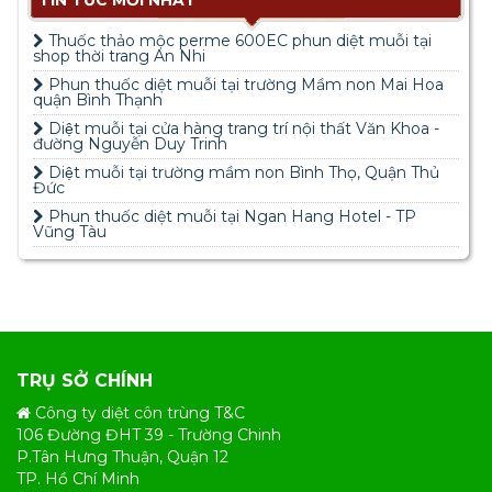
TIN TỨC MỚI NHẤT
Thuốc thảo mộc perme 600EC phun diệt muỗi tại
shop thời trang An Nhi
Phun thuốc diệt muỗi tại trường Mầm non Mai Hoa
quận Bình Thạnh
Diệt muỗi tại cửa hàng trang trí nội thất Văn Khoa -
đường Nguyễn Duy Trinh
Diệt muỗi tại trường mầm non Bình Thọ, Quận Thủ
Đức
Phun thuốc diệt muỗi tại Ngan Hang Hotel - TP
Vũng Tàu
TRỤ SỞ CHÍNH
Công ty diệt côn trùng T&C
106 Đường ĐHT 39 - Trường Chinh
P.Tân Hưng Thuận, Quận 12
TP. Hồ Chí Minh