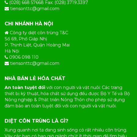
(028) 668 57668 Fax: (028) 3719.3397
tiensonttc@gmail.com
CHI NHÁNH HÀ NỘI
Công ty diệt côn trùng T&C
Số 69, Phố Giáp Nhị
P. Thịnh Liệt, Quận Hoàng Mai
Hà Nội
0906 098 110
tiensonttc@gmail.com
NHÀ BÁN LẺ HÓA CHẤT
An toàn tuyệt đối
với con người và vật nuôi: Các trang
thiết bị kỹ thuật, hóa chất sử dụng đều được Bộ Y Tế và Bộ
Nông nghiệp & Phát triển Nông Thôn cho phép sử dụng
đảm bảo an toàn tuyệt đối với con người và vật nuôi.
DIỆT CÔN TRÙNG LÀ GÌ?
Xung quanh nơi ta đang sinh sống có rất nhiều
côn trùng
.
Vậy các bạn có bao giờ giành chút ít thời gian để tìm hiểu,