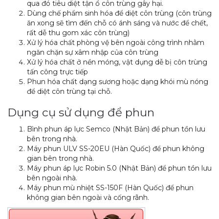
qua đó tiêu diệt tận ổ côn trùng gây hại.
Dùng chế phẩm sinh hóa để diệt côn trùng (côn trùng
ăn xong sẽ tìm đến chỗ có ánh sáng và nước để chết,
rất dễ thu gom xác côn trùng)
Xử lý hóa chất phòng vệ bên ngoài công trình nhằm
ngăn chặn sự xâm nhập của côn trùng
Xử lý hóa chất ở nền móng, vật dụng dễ bị côn trùng
tấn công trực tiếp
Phun hóa chất dạng sương hoặc dạng khói mù nóng
để diệt côn trùng tại chỗ.
Dụng cụ sử dụng để phun
Bình phun áp lực Semco (Nhật Bản) để phun tồn lưu
bên trong nhà.
Máy phun ULV SS-20EU (Hàn Quốc) để phun không
gian bên trong nhà.
Máy phun áp lực Robin 5.0 (Nhật Bản) để phun tồn lưu
bên ngoài nhà.
Máy phun mù nhiệt SS-150F (Hàn Quốc) để phun
không gian bên ngoài và cống rãnh.