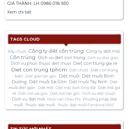
GIÁ THÀNH: LH 0986 018 930
Xem chi tiết
TAGS CLOUD
Công ty diêt côn trùng
Công ty diệt mối
Bẫy chuột
Côn trùng
Dich vu diet con trung
Dich vu diet gian
Dich vu phun thuoc diet muoi
Diet con trung gia re
Diet con trung tphcm
Diệt con trùng
Diệt chuột
Diệt muỗi
Diệt muỗi Bình
kiến
Diệt gián tận gốc
Dương
Diệt muỗi Sài Gòn
Diệt muỗi Tây Ninh
Diệt
muỗi đơn giản
Diệt mối
Diệt mối giá
Diệt mối dưới lòng đất
rẻ
Diệt mối sài gòn
Diệt mối tận gốc
Dịch vụ diệt chuột
Dịch vụ diệt mối
Phương pháp diệt
Muoi van Chau Phi
muỗi
Thuốc diệt muỗi
Thuốc diệt muỗi Fendona 10SC