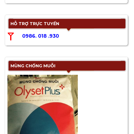
HỖ TRỢ TRỰC TUYẾN
0986. 018 .930
MÙNG CHỐNG MUỖI