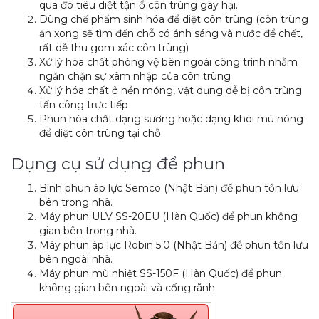
qua đó tiêu diệt tận ổ côn trùng gây hại.
Dùng chế phẩm sinh hóa để diệt côn trùng (côn trùng
ăn xong sẽ tìm đến chỗ có ánh sáng và nước để chết,
rất dễ thu gom xác côn trùng)
Xử lý hóa chất phòng vệ bên ngoài công trình nhằm
ngăn chặn sự xâm nhập của côn trùng
Xử lý hóa chất ở nền móng, vật dụng dễ bị côn trùng
tấn công trực tiếp
Phun hóa chất dạng sương hoặc dạng khói mù nóng
để diệt côn trùng tại chỗ.
Dụng cụ sử dụng để phun
Bình phun áp lực Semco (Nhật Bản) để phun tồn lưu
bên trong nhà.
Máy phun ULV SS-20EU (Hàn Quốc) để phun không
gian bên trong nhà.
Máy phun áp lực Robin 5.0 (Nhật Bản) để phun tồn lưu
bên ngoài nhà.
Máy phun mù nhiệt SS-150F (Hàn Quốc) để phun
không gian bên ngoài và cống rãnh.