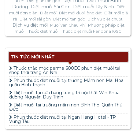
Diệt muỗi
Diệt muỗi Bình
kiến
Diệt gián tận gốc
Dương
Diệt muỗi Sài Gòn
Diệt muỗi Tây Ninh
Diệt
muỗi đơn giản
Diệt mối
Diệt mối giá
Diệt mối dưới lòng đất
rẻ
Diệt mối sài gòn
Diệt mối tận gốc
Dịch vụ diệt chuột
Dịch vụ diệt mối
Phương pháp diệt
Muoi van Chau Phi
muỗi
Thuốc diệt muỗi
Thuốc diệt muỗi Fendona 10SC
TIN TỨC MỚI NHẤT
Thuốc thảo mộc perme 600EC phun diệt muỗi tại
shop thời trang An Nhi
Phun thuốc diệt muỗi tại trường Mầm non Mai Hoa
quận Bình Thạnh
Diệt muỗi tại cửa hàng trang trí nội thất Văn Khoa -
đường Nguyễn Duy Trinh
Diệt muỗi tại trường mầm non Bình Thọ, Quận Thủ
Đức
Phun thuốc diệt muỗi tại Ngan Hang Hotel - TP
Vũng Tàu