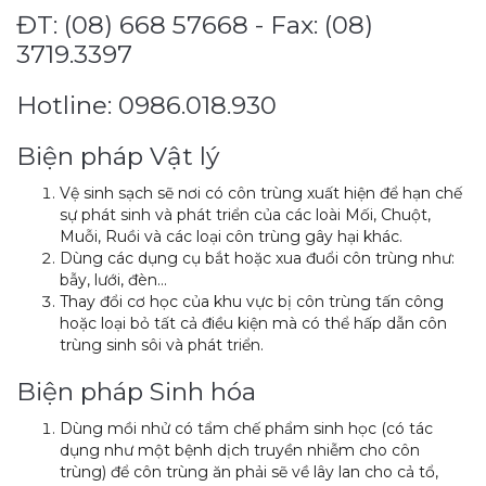
ĐT: (08) 668 57668 - Fax: (08)
3719.3397
Hotline: 0986.018.930
Biện pháp Vật lý
Vệ sinh sạch sẽ nơi có côn trùng xuất hiện để hạn chế
sự phát sinh và phát triển của các loài Mối, Chuột,
Muỗi, Ruồi và các loại côn trùng gây hại khác.
Dùng các dụng cụ bắt hoặc xua đuổi côn trùng như:
bẫy, lưới, đèn…
Thay đổi cơ học của khu vực bị côn trùng tấn công
hoặc loại bỏ tất cả điều kiện mà có thể hấp dẫn côn
trùng sinh sôi và phát triển.
Biện pháp Sinh hóa
Dùng mồi nhử có tẩm chế phẩm sinh học (có tác
dụng như một bệnh dịch truyền nhiễm cho côn
trùng) để côn trùng ăn phải sẽ về lây lan cho cả tổ,