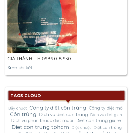
GIÁ THÀNH: LH 0986 018 930
Xem chi tiết
TAGS CLOUD
Công ty diêt côn trùng
Công ty diệt mối
Bẫy chuột
Côn trùng
Dich vu diet con trung
Dich vu diet gian
Dich vu phun thuoc diet muoi
Diet con trung gia re
Diet con trung tphcm
Diệt con trùng
Diệt chuột