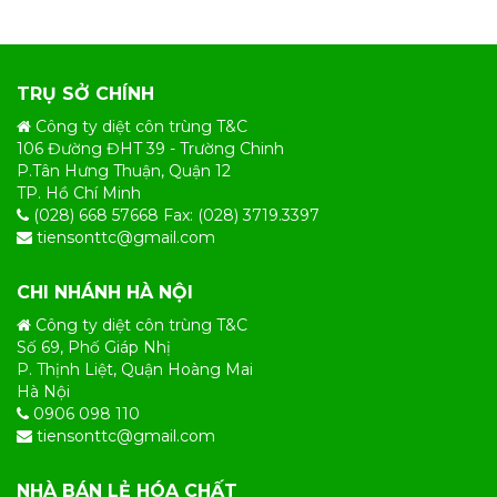
TRỤ SỞ CHÍNH
Công ty diệt côn trùng T&C
106 Đường ĐHT 39 - Trường Chinh
P.Tân Hưng Thuận, Quận 12
TP. Hồ Chí Minh
(028) 668 57668 Fax: (028) 3719.3397
tiensonttc@gmail.com
CHI NHÁNH HÀ NỘI
Công ty diệt côn trùng T&C
Số 69, Phố Giáp Nhị
P. Thịnh Liệt, Quận Hoàng Mai
Hà Nội
0906 098 110
tiensonttc@gmail.com
NHÀ BÁN LẺ HÓA CHẤT