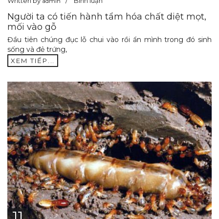
Written by
Bình luận
admin
Người ta có tiến hành tẩm hóa chất diệt mọt,
mối vào gỗ
Đầu tiên chúng đục lỗ chui vào rồi ẩn mình trong đó sinh
sống và đẻ trứng,
XEM TIẾP...
11