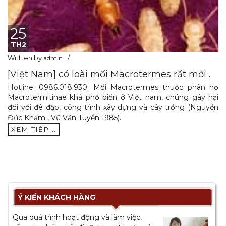
25
TH2
Written by
admin
[Việt Nam] có loài mối Macrotermes rất mới .
Hotline: 0986.018.930: Mối Macrotermes thuộc phân họ
Macrotermitinae khá phổ biến ở Việt nam, chúng gây hại
đối với đê đập, công trình xây dựng và cây trồng (Nguyễn
Đức Khảm , Vũ Văn Tuyển 1985).
XEM TIẾP...
Ý KIẾN KHÁCH HÀNG
Qua quá trình hoạt động và làm việc,