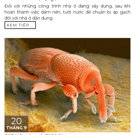
Đối với những công trình nhà ở đang xây dựng, sau khi
hoàn thành việc dầm nền, tưới nước để chuẩn bị áp gạch
đối với nhà ở dận dụng.
XEM TIẾP...
20
THÁNG 9