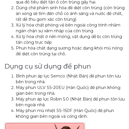
qua đó tiêu diệt tận ổ côn trùng gây hại.
Dùng chế phẩm sinh hóa để diệt côn trùng (côn trùng
ăn xong sẽ tìm đến chỗ có ánh sáng và nước để chết,
rất dễ thu gom xác côn trùng)
Xử lý hóa chất phòng vệ bên ngoài công trình nhằm
ngăn chặn sự xâm nhập của côn trùng
Xử lý hóa chất ở nền móng, vật dụng dễ bị côn trùng
tấn công trực tiếp
Phun hóa chất dạng sương hoặc dạng khói mù nóng
để diệt côn trùng tại chỗ.
Dụng cụ sử dụng để phun
Bình phun áp lực Semco (Nhật Bản) để phun tồn lưu
bên trong nhà.
Máy phun ULV SS-20EU (Hàn Quốc) để phun không
gian bên trong nhà.
Máy phun áp lực Robin 5.0 (Nhật Bản) để phun tồn lưu
bên ngoài nhà.
Máy phun mù nhiệt SS-150F (Hàn Quốc) để phun
không gian bên ngoài và cống rãnh.