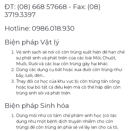
ĐT: (08) 668 57668 - Fax: (08)
3719.3397
Hotline: 0986.018.930
Biện pháp Vật lý
Vệ sinh sạch sẽ nơi có côn trùng xuất hiện để hạn chế
sự phát sinh và phát triển của các loài Mối, Chuột,
Muỗi, Ruồi và các loại côn trùng gây hại khác.
Dùng các dụng cụ bắt hoặc xua đuổi côn trùng như:
bẫy, lưới, đèn…
Thay đổi cơ học của khu vực bị côn trùng tấn công
hoặc loại bỏ tất cả điều kiện mà có thể hấp dẫn côn
trùng sinh sôi và phát triển.
Biện pháp Sinh hóa
Dùng mồi nhử có tẩm chế phẩm sinh học (có tác
dụng như một bệnh dịch truyền nhiễm cho côn
trùng) để côn trùng ăn phải sẽ về lây lan cho cả tổ,