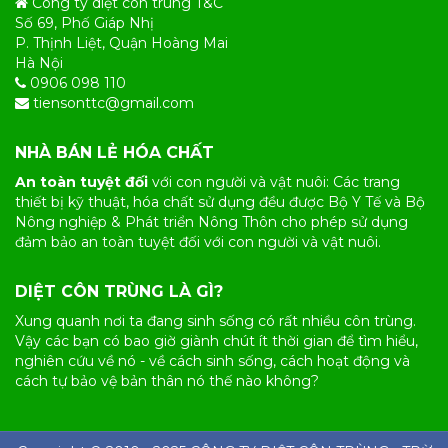
Công ty diệt côn trùng T&C
Số 69, Phố Giáp Nhị
P. Thịnh Liệt, Quận Hoàng Mai
Hà Nội
0906 098 110
tiensonttc@gmail.com
NHÀ BÁN LẺ HÓA CHẤT
An toàn tuyệt đối
với con người và vật nuôi: Các trang
thiết bị kỹ thuật, hóa chất sử dụng đều được Bộ Y Tế và Bộ
Nông nghiệp & Phát triển Nông Thôn cho phép sử dụng
đảm bảo an toàn tuyệt đối với con người và vật nuôi.
DIỆT CÔN TRÙNG LÀ GÌ?
Xung quanh nơi ta đang sinh sống có rất nhiều
côn trùng
.
Vậy các bạn có bao giờ giành chút ít thời gian để tìm hiểu,
nghiên cứu về nó - về cách sinh sống, cách hoạt động và
cách tự bảo vệ bản thân nó thế nào không?