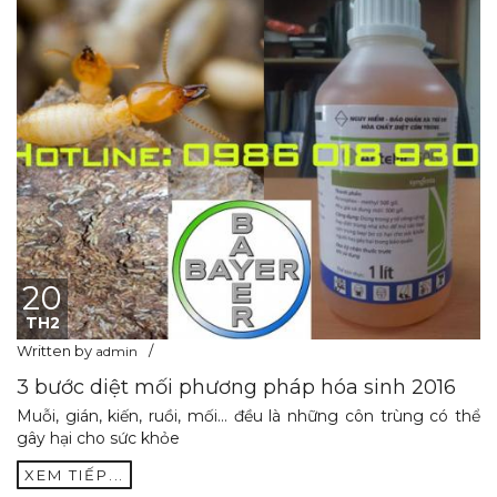
20
TH2
Written by
admin
3 bước diệt mối phương pháp hóa sinh 2016
Muỗi, gián, kiến, ruồi, mối… đều là những côn trùng có thể
gây hại cho sức khỏe
XEM TIẾP...