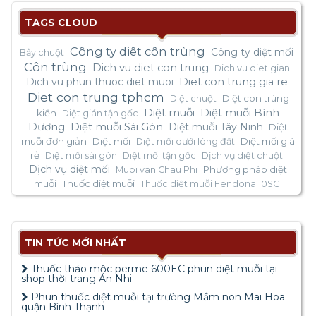
TAGS CLOUD
Công ty diêt côn trùng
Công ty diệt mối
Bẫy chuột
Côn trùng
Dich vu diet con trung
Dich vu diet gian
Dich vu phun thuoc diet muoi
Diet con trung gia re
Diet con trung tphcm
Diệt con trùng
Diệt chuột
Diệt muỗi
Diệt muỗi Bình
kiến
Diệt gián tận gốc
Dương
Diệt muỗi Sài Gòn
Diệt muỗi Tây Ninh
Diệt
muỗi đơn giản
Diệt mối
Diệt mối giá
Diệt mối dưới lòng đất
rẻ
Diệt mối sài gòn
Diệt mối tận gốc
Dịch vụ diệt chuột
Dịch vụ diệt mối
Phương pháp diệt
Muoi van Chau Phi
muỗi
Thuốc diệt muỗi
Thuốc diệt muỗi Fendona 10SC
TIN TỨC MỚI NHẤT
Thuốc thảo mộc perme 600EC phun diệt muỗi tại
shop thời trang An Nhi
Phun thuốc diệt muỗi tại trường Mầm non Mai Hoa
quận Bình Thạnh