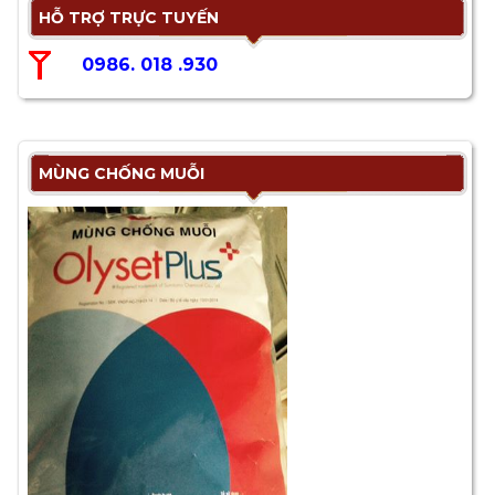
HỖ TRỢ TRỰC TUYẾN
0986. 018 .930
MÙNG CHỐNG MUỖI