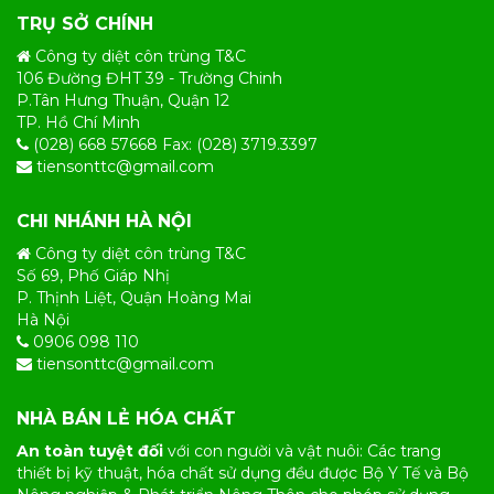
TRỤ SỞ CHÍNH
Công ty diệt côn trùng T&C
106 Đường ĐHT 39 - Trường Chinh
P.Tân Hưng Thuận, Quận 12
TP. Hồ Chí Minh
(028) 668 57668 Fax: (028) 3719.3397
tiensonttc@gmail.com
CHI NHÁNH HÀ NỘI
Công ty diệt côn trùng T&C
Số 69, Phố Giáp Nhị
P. Thịnh Liệt, Quận Hoàng Mai
Hà Nội
0906 098 110
tiensonttc@gmail.com
NHÀ BÁN LẺ HÓA CHẤT
An toàn tuyệt đối
với con người và vật nuôi: Các trang
thiết bị kỹ thuật, hóa chất sử dụng đều được Bộ Y Tế và Bộ