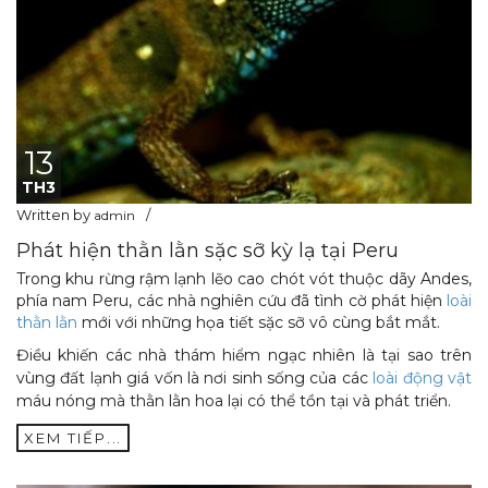
13
TH3
Written by
admin
Phát hiện thằn lằn sặc sỡ kỳ lạ tại Peru
Trong khu rừng rậm lạnh lẽo cao chót vót thuộc dãy Andes,
phía nam Peru, các nhà nghiên cứu đã tình cờ phát hiện
loài
thằn lằn
mới với những họa tiết sặc sỡ vô cùng bắt mắt.
Điều khiến các nhà thám hiểm ngạc nhiên là tại sao trên
vùng đất lạnh giá vốn là nơi sinh sống của các
loài động vật
máu nóng mà thằn lằn hoa lại có thể tồn tại và phát triển.
XEM TIẾP...