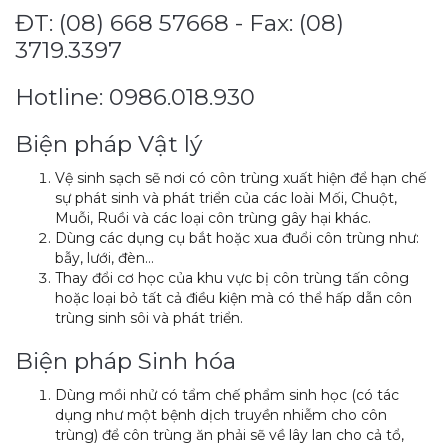
ĐT: (08) 668 57668 - Fax: (08)
3719.3397
Hotline: 0986.018.930
Biện pháp Vật lý
Vệ sinh sạch sẽ nơi có côn trùng xuất hiện để hạn chế
sự phát sinh và phát triển của các loài Mối, Chuột,
Muỗi, Ruồi và các loại côn trùng gây hại khác.
Dùng các dụng cụ bắt hoặc xua đuổi côn trùng như:
bẫy, lưới, đèn…
Thay đổi cơ học của khu vực bị côn trùng tấn công
hoặc loại bỏ tất cả điều kiện mà có thể hấp dẫn côn
trùng sinh sôi và phát triển.
Biện pháp Sinh hóa
Dùng mồi nhử có tẩm chế phẩm sinh học (có tác
dụng như một bệnh dịch truyền nhiễm cho côn
trùng) để côn trùng ăn phải sẽ về lây lan cho cả tổ,