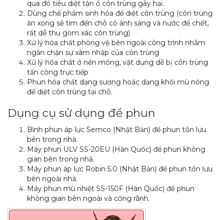
qua đó tiêu diệt tận ổ côn trùng gây hại.
Dùng chế phẩm sinh hóa để diệt côn trùng (côn trùng
ăn xong sẽ tìm đến chỗ có ánh sáng và nước để chết,
rất dễ thu gom xác côn trùng)
Xử lý hóa chất phòng vệ bên ngoài công trình nhằm
ngăn chặn sự xâm nhập của côn trùng
Xử lý hóa chất ở nền móng, vật dụng dễ bị côn trùng
tấn công trực tiếp
Phun hóa chất dạng sương hoặc dạng khói mù nóng
để diệt côn trùng tại chỗ.
Dụng cụ sử dụng để phun
Bình phun áp lực Semco (Nhật Bản) để phun tồn lưu
bên trong nhà.
Máy phun ULV SS-20EU (Hàn Quốc) để phun không
gian bên trong nhà.
Máy phun áp lực Robin 5.0 (Nhật Bản) để phun tồn lưu
bên ngoài nhà.
Máy phun mù nhiệt SS-150F (Hàn Quốc) để phun
không gian bên ngoài và cống rãnh.