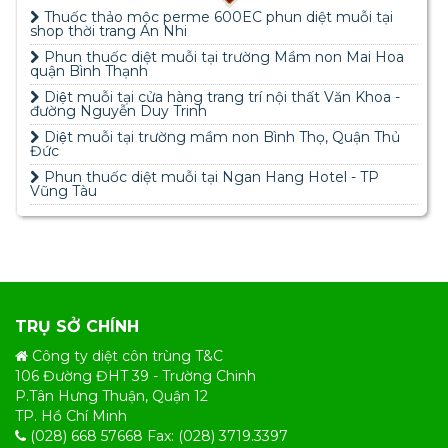
Thuốc thảo mộc perme 600EC phun diệt muỗi tại
shop thời trang An Nhi
Phun thuốc diệt muỗi tại trường Mầm non Mai Hoa
quận Bình Thạnh
Diệt muỗi tại cửa hàng trang trí nội thất Văn Khoa -
đường Nguyễn Duy Trinh
Diệt muỗi tại trường mầm non Bình Thọ, Quận Thủ
Đức
Phun thuốc diệt muỗi tại Ngan Hang Hotel - TP
Vũng Tàu
TRỤ SỞ CHÍNH
Công ty diệt côn trùng T&C
106 Đường ĐHT 39 - Trường Chinh
P.Tân Hưng Thuận, Quận 12
TP. Hồ Chí Minh
(028) 668 57668 Fax: (028) 3719.3397