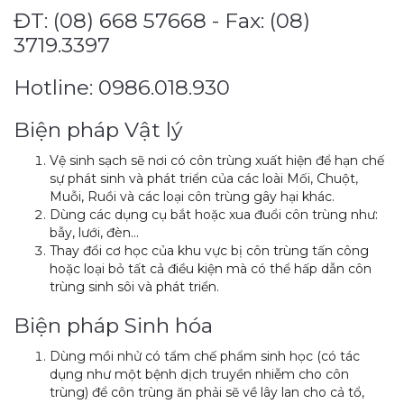
ĐT: (08) 668 57668 - Fax: (08)
3719.3397
Hotline: 0986.018.930
Biện pháp Vật lý
Vệ sinh sạch sẽ nơi có côn trùng xuất hiện để hạn chế
sự phát sinh và phát triển của các loài Mối, Chuột,
Muỗi, Ruồi và các loại côn trùng gây hại khác.
Dùng các dụng cụ bắt hoặc xua đuổi côn trùng như:
bẫy, lưới, đèn…
Thay đổi cơ học của khu vực bị côn trùng tấn công
hoặc loại bỏ tất cả điều kiện mà có thể hấp dẫn côn
trùng sinh sôi và phát triển.
Biện pháp Sinh hóa
Dùng mồi nhử có tẩm chế phẩm sinh học (có tác
dụng như một bệnh dịch truyền nhiễm cho côn
trùng) để côn trùng ăn phải sẽ về lây lan cho cả tổ,