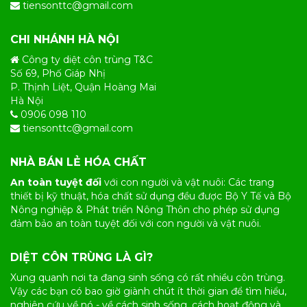
tiensonttc@gmail.com
CHI NHÁNH HÀ NỘI
Công ty diệt côn trùng T&C
Số 69, Phố Giáp Nhị
P. Thịnh Liệt, Quận Hoàng Mai
Hà Nội
0906 098 110
tiensonttc@gmail.com
NHÀ BÁN LẺ HÓA CHẤT
An toàn tuyệt đối
với con người và vật nuôi: Các trang
thiết bị kỹ thuật, hóa chất sử dụng đều được Bộ Y Tế và Bộ
Nông nghiệp & Phát triển Nông Thôn cho phép sử dụng
đảm bảo an toàn tuyệt đối với con người và vật nuôi.
DIỆT CÔN TRÙNG LÀ GÌ?
Xung quanh nơi ta đang sinh sống có rất nhiều
côn trùng
.
Vậy các bạn có bao giờ giành chút ít thời gian để tìm hiểu,
nghiên cứu về nó - về cách sinh sống, cách hoạt động và