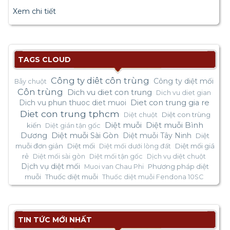
Xem chi tiết
TAGS CLOUD
Công ty diêt côn trùng
Công ty diệt mối
Bẫy chuột
Côn trùng
Dich vu diet con trung
Dich vu diet gian
Dich vu phun thuoc diet muoi
Diet con trung gia re
Diet con trung tphcm
Diệt con trùng
Diệt chuột
Diệt muỗi
Diệt muỗi Bình
kiến
Diệt gián tận gốc
Dương
Diệt muỗi Sài Gòn
Diệt muỗi Tây Ninh
Diệt
muỗi đơn giản
Diệt mối
Diệt mối giá
Diệt mối dưới lòng đất
rẻ
Diệt mối sài gòn
Diệt mối tận gốc
Dịch vụ diệt chuột
Dịch vụ diệt mối
Phương pháp diệt
Muoi van Chau Phi
muỗi
Thuốc diệt muỗi
Thuốc diệt muỗi Fendona 10SC
TIN TỨC MỚI NHẤT