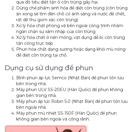
qua đó tiêu diệt tận ổ côn trùng gây hại.
Dùng chế phẩm sinh hóa để diệt côn trùng (côn trùng
ăn xong sẽ tìm đến chỗ có ánh sáng và nước để chết,
rất dễ thu gom xác côn trùng)
Xử lý hóa chất phòng vệ bên ngoài công trình nhằm
ngăn chặn sự xâm nhập của côn trùng
Xử lý hóa chất ở nền móng, vật dụng dễ bị côn trùng
tấn công trực tiếp
Phun hóa chất dạng sương hoặc dạng khói mù nóng
để diệt côn trùng tại chỗ.
Dụng cụ sử dụng để phun
Bình phun áp lực Semco (Nhật Bản) để phun tồn lưu
bên trong nhà.
Máy phun ULV SS-20EU (Hàn Quốc) để phun không
gian bên trong nhà.
Máy phun áp lực Robin 5.0 (Nhật Bản) để phun tồn lưu
bên ngoài nhà.
Máy phun mù nhiệt SS-150F (Hàn Quốc) để phun
không gian bên ngoài và cống rãnh.