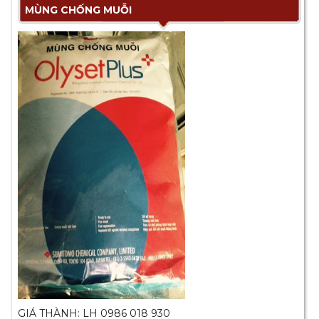
MÙNG CHỐNG MUỖI
GIÁ THÀNH: LH 0986 018 930