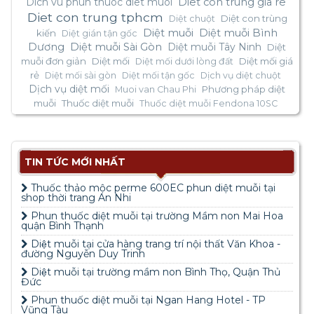
Dich vu phun thuoc diet muoi
Diet con trung gia re
Diet con trung tphcm
Diệt con trùng
Diệt chuột
Diệt muỗi
Diệt muỗi Bình
kiến
Diệt gián tận gốc
Dương
Diệt muỗi Sài Gòn
Diệt muỗi Tây Ninh
Diệt
muỗi đơn giản
Diệt mối
Diệt mối giá
Diệt mối dưới lòng đất
rẻ
Diệt mối sài gòn
Diệt mối tận gốc
Dịch vụ diệt chuột
Dịch vụ diệt mối
Phương pháp diệt
Muoi van Chau Phi
muỗi
Thuốc diệt muỗi
Thuốc diệt muỗi Fendona 10SC
TIN TỨC MỚI NHẤT
Thuốc thảo mộc perme 600EC phun diệt muỗi tại
shop thời trang An Nhi
Phun thuốc diệt muỗi tại trường Mầm non Mai Hoa
quận Bình Thạnh
Diệt muỗi tại cửa hàng trang trí nội thất Văn Khoa -
đường Nguyễn Duy Trinh
Diệt muỗi tại trường mầm non Bình Thọ, Quận Thủ
Đức
Phun thuốc diệt muỗi tại Ngan Hang Hotel - TP
Vũng Tàu