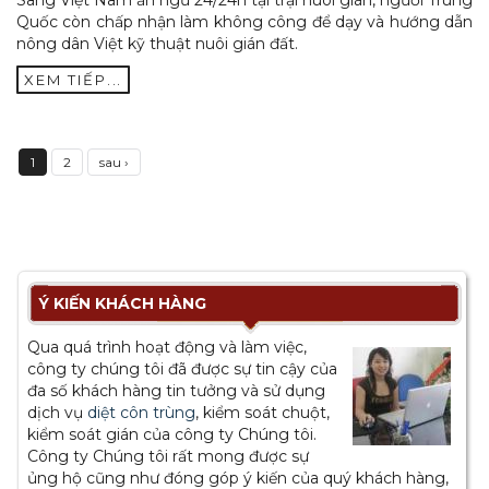
Sang Việt Nam ăn ngủ 24/24h tại trại nuôi gián, người Trung
Quốc còn chấp nhận làm không công để dạy và hướng dẫn
nông dân Việt kỹ thuật nuôi gián đất.
XEM TIẾP...
1
2
sau ›
Ý KIẾN KHÁCH HÀNG
Qua quá trình hoạt động và làm việc,
công ty chúng tôi đã được sự tin cậy của
đa số khách hàng tin tưởng và sử dụng
dịch vụ
diệt côn trùng
, kiểm soát chuột,
kiểm soát gián của công ty Chúng tôi.
Công ty Chúng tôi rất mong được sự
ủng hộ cũng như đóng góp ý kiến của quý khách hàng,