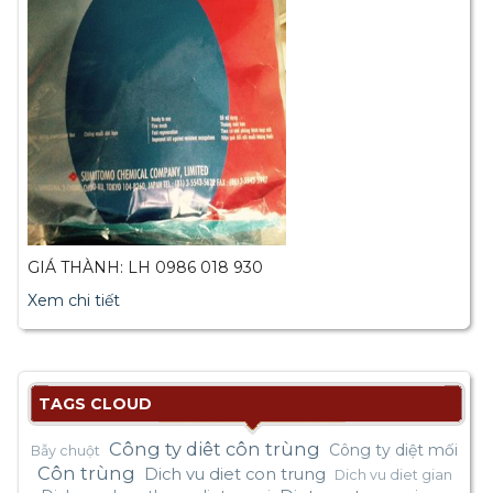
GIÁ THÀNH: LH 0986 018 930
Xem chi tiết
TAGS CLOUD
Công ty diêt côn trùng
Công ty diệt mối
Bẫy chuột
Côn trùng
Dich vu diet con trung
Dich vu diet gian