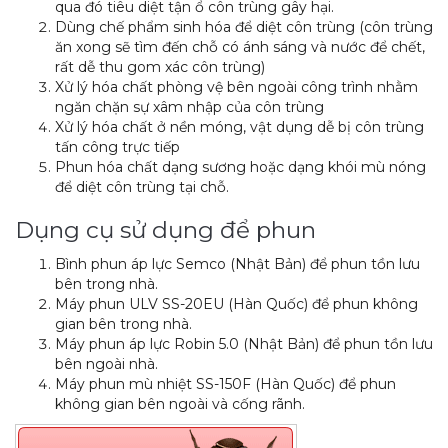
qua đó tiêu diệt tận ổ côn trùng gây hại.
Dùng chế phẩm sinh hóa để diệt côn trùng (côn trùng
ăn xong sẽ tìm đến chỗ có ánh sáng và nước để chết,
rất dễ thu gom xác côn trùng)
Xử lý hóa chất phòng vệ bên ngoài công trình nhằm
ngăn chặn sự xâm nhập của côn trùng
Xử lý hóa chất ở nền móng, vật dụng dễ bị côn trùng
tấn công trực tiếp
Phun hóa chất dạng sương hoặc dạng khói mù nóng
để diệt côn trùng tại chỗ.
Dụng cụ sử dụng để phun
Bình phun áp lực Semco (Nhật Bản) để phun tồn lưu
bên trong nhà.
Máy phun ULV SS-20EU (Hàn Quốc) để phun không
gian bên trong nhà.
Máy phun áp lực Robin 5.0 (Nhật Bản) để phun tồn lưu
bên ngoài nhà.
Máy phun mù nhiệt SS-150F (Hàn Quốc) để phun
không gian bên ngoài và cống rãnh.