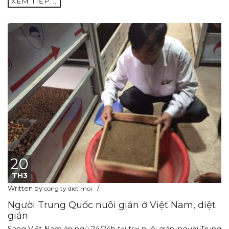
XEM TIẾP...
20
TH3
Written by
cong ty diet moi
Người Trung Quốc nuôi gián ở Việt Nam, diệt
gián