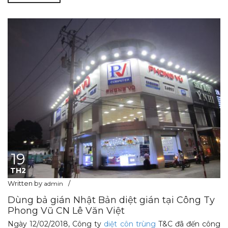
19
TH2
Written by
admin
Dùng bả gián Nhật Bản diệt gián tại Công Ty
Phong Vũ CN Lê Văn Việt
Ngày 12/02/2018, Công ty
diệt côn trùng
T&C đã đến công