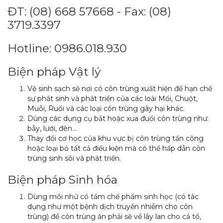
ĐT: (08) 668 57668 - Fax: (08)
3719.3397
Hotline: 0986.018.930
Biện pháp Vật lý
Vệ sinh sạch sẽ nơi có côn trùng xuất hiện để hạn chế
sự phát sinh và phát triển của các loài Mối, Chuột,
Muỗi, Ruồi và các loại côn trùng gây hại khác.
Dùng các dụng cụ bắt hoặc xua đuổi côn trùng như:
bẫy, lưới, đèn…
Thay đổi cơ học của khu vực bị côn trùng tấn công
hoặc loại bỏ tất cả điều kiện mà có thể hấp dẫn côn
trùng sinh sôi và phát triển.
Biện pháp Sinh hóa
Dùng mồi nhử có tẩm chế phẩm sinh học (có tác
dụng như một bệnh dịch truyền nhiễm cho côn
trùng) để côn trùng ăn phải sẽ về lây lan cho cả tổ,