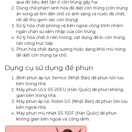
qua đó tiêu diệt tận ổ côn trùng gây hại.
Dùng chế phẩm sinh hóa để diệt côn trùng (côn trùng
ăn xong sẽ tìm đến chỗ có ánh sáng và nước để chết,
rất dễ thu gom xác côn trùng)
Xử lý hóa chất phòng vệ bên ngoài công trình nhằm
ngăn chặn sự xâm nhập của côn trùng
Xử lý hóa chất ở nền móng, vật dụng dễ bị côn trùng
tấn công trực tiếp
Phun hóa chất dạng sương hoặc dạng khói mù nóng
để diệt côn trùng tại chỗ.
Dụng cụ sử dụng để phun
Bình phun áp lực Semco (Nhật Bản) để phun tồn lưu
bên trong nhà.
Máy phun ULV SS-20EU (Hàn Quốc) để phun không
gian bên trong nhà.
Máy phun áp lực Robin 5.0 (Nhật Bản) để phun tồn lưu
bên ngoài nhà.
Máy phun mù nhiệt SS-150F (Hàn Quốc) để phun
không gian bên ngoài và cống rãnh.