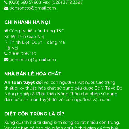
(028) 668 57668 Fax: (028) 3719.3397
tiensonttc@gmail.com
CHI NHÁNH HÀ NỘI
Công ty diệt côn trùng T&C
Số 69, Phố Giáp Nhị
P. Thịnh Liệt, Quận Hoàng Mai
Hà Nội
0906 098 110
tiensonttc@gmail.com
NHÀ BÁN LẺ HÓA CHẤT
An toàn tuyệt đối
với con người và vật nuôi: Các trang
thiết bị kỹ thuật, hóa chất sử dụng đều được Bộ Y Tế và Bộ
Nông nghiệp & Phát triển Nông Thôn cho phép sử dụng
đảm bảo an toàn tuyệt đối với con người và vật nuôi.
DIỆT CÔN TRÙNG LÀ GÌ?
Xung quanh nơi ta đang sinh sống có rất nhiều
côn trùng
.
Vậy các bạn có bao giờ giành chút ít thời gian để tìm hiểu,