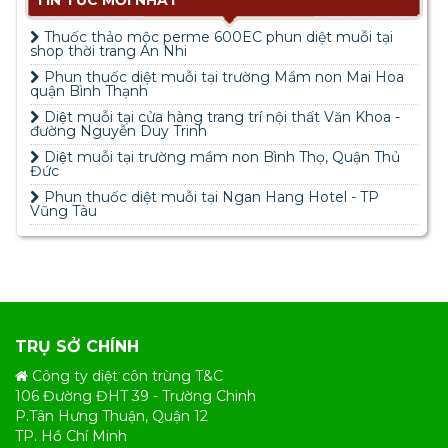
TIN TỨC MỚI NHẤT
Thuốc thảo mộc perme 600EC phun diệt muỗi tại
shop thời trang An Nhi
Phun thuốc diệt muỗi tại trường Mầm non Mai Hoa
quận Bình Thạnh
Diệt muỗi tại cửa hàng trang trí nội thất Văn Khoa -
đường Nguyễn Duy Trinh
Diệt muỗi tại trường mầm non Bình Thọ, Quận Thủ
Đức
Phun thuốc diệt muỗi tại Ngan Hang Hotel - TP
Vũng Tàu
TRỤ SỞ CHÍNH
Công ty diệt côn trùng T&C
106 Đường ĐHT 39 - Trường Chinh
P.Tân Hưng Thuận, Quận 12
TP. Hồ Chí Minh