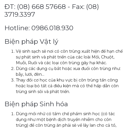
ĐT: (08) 668 57668 - Fax: (08)
3719.3397
Hotline: 0986.018.930
Biện pháp Vật lý
Vệ sinh sạch sẽ nơi có côn trùng xuất hiện để hạn chế
sự phát sinh và phát triển của các loài Mối, Chuột,
Muỗi, Ruồi và các loại côn trùng gây hại khác.
Dùng các dụng cụ bắt hoặc xua đuổi côn trùng như:
bẫy, lưới, đèn…
Thay đổi cơ học của khu vực bị côn trùng tấn công
hoặc loại bỏ tất cả điều kiện mà có thể hấp dẫn côn
trùng sinh sôi và phát triển.
Biện pháp Sinh hóa
Dùng mồi nhử có tẩm chế phẩm sinh học (có tác
dụng như một bệnh dịch truyền nhiễm cho côn
trùng) để côn trùng ăn phải sẽ về lây lan cho cả tổ,