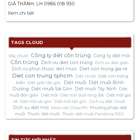
GIÁ THÀNH: LH 0986 018 930
Xem chi tiết
TAGS CLOUD
Công ty diêt côn trùng
Công ty diệt mối
Bẫy chuột
Côn trùng
Dich vu diet con trung
Dich vu diet gian
Dich vu phun thuoc diet muoi
Diet con trung gia re
Diet con trung tphcm
Diệt con trùng
Diệt chuột
Diệt muỗi
Diệt muỗi Bình
kiến
Diệt gián tận gốc
Dương
Diệt muỗi Sài Gòn
Diệt muỗi Tây Ninh
Diệt
muỗi đơn giản
Diệt mối
Diệt mối giá
Diệt mối dưới lòng đất
rẻ
Diệt mối sài gòn
Diệt mối tận gốc
Dịch vụ diệt chuột
Dịch vụ diệt mối
Phương pháp diệt
Muoi van Chau Phi
muỗi
Thuốc diệt muỗi
Thuốc diệt muỗi Fendona 10SC