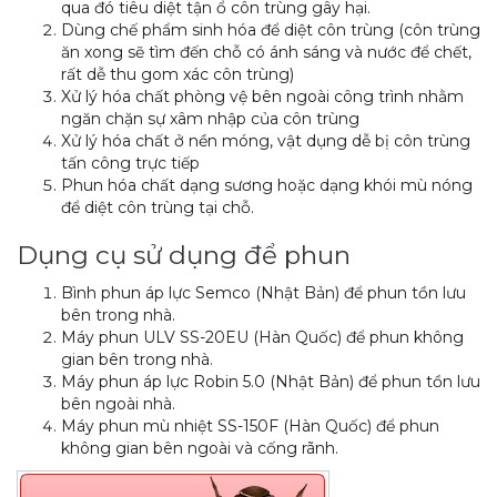
qua đó tiêu diệt tận ổ côn trùng gây hại.
Dùng chế phẩm sinh hóa để diệt côn trùng (côn trùng
ăn xong sẽ tìm đến chỗ có ánh sáng và nước để chết,
rất dễ thu gom xác côn trùng)
Xử lý hóa chất phòng vệ bên ngoài công trình nhằm
ngăn chặn sự xâm nhập của côn trùng
Xử lý hóa chất ở nền móng, vật dụng dễ bị côn trùng
tấn công trực tiếp
Phun hóa chất dạng sương hoặc dạng khói mù nóng
để diệt côn trùng tại chỗ.
Dụng cụ sử dụng để phun
Bình phun áp lực Semco (Nhật Bản) để phun tồn lưu
bên trong nhà.
Máy phun ULV SS-20EU (Hàn Quốc) để phun không
gian bên trong nhà.
Máy phun áp lực Robin 5.0 (Nhật Bản) để phun tồn lưu
bên ngoài nhà.
Máy phun mù nhiệt SS-150F (Hàn Quốc) để phun
không gian bên ngoài và cống rãnh.