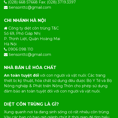
(028) 668 57668 Fax: (028) 3719.3397
tiensonttc@gmail.com
CHI NHÁNH HÀ NỘI
Công ty diệt côn trùng T&C
Số 69, Phố Giáp Nhị
P. Thịnh Liệt, Quận Hoàng Mai
Hà Nội
0906 098 110
tiensonttc@gmail.com
NHÀ BÁN LẺ HÓA CHẤT
An toàn tuyệt đối
với con người và vật nuôi: Các trang
thiết bị kỹ thuật, hóa chất sử dụng đều được Bộ Y Tế và Bộ
Nông nghiệp & Phát triển Nông Thôn cho phép sử dụng
đảm bảo an toàn tuyệt đối với con người và vật nuôi.
DIỆT CÔN TRÙNG LÀ GÌ?
Xung quanh nơi ta đang sinh sống có rất nhiều
côn trùng
.
Vậy các bạn có bao giờ giành chút ít thời gian để tìm hiểu,