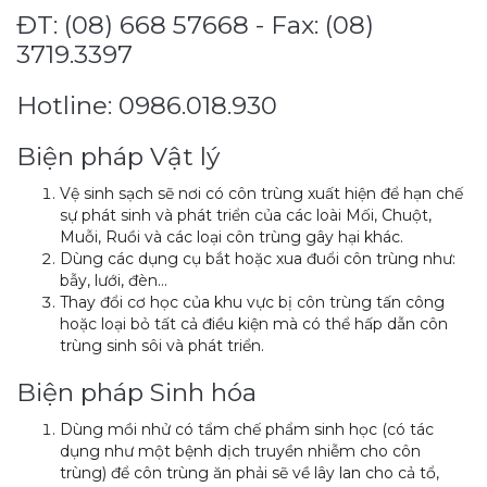
ĐT: (08) 668 57668 - Fax: (08)
3719.3397
Hotline: 0986.018.930
Biện pháp Vật lý
Vệ sinh sạch sẽ nơi có côn trùng xuất hiện để hạn chế
sự phát sinh và phát triển của các loài Mối, Chuột,
Muỗi, Ruồi và các loại côn trùng gây hại khác.
Dùng các dụng cụ bắt hoặc xua đuổi côn trùng như:
bẫy, lưới, đèn…
Thay đổi cơ học của khu vực bị côn trùng tấn công
hoặc loại bỏ tất cả điều kiện mà có thể hấp dẫn côn
trùng sinh sôi và phát triển.
Biện pháp Sinh hóa
Dùng mồi nhử có tẩm chế phẩm sinh học (có tác
dụng như một bệnh dịch truyền nhiễm cho côn
trùng) để côn trùng ăn phải sẽ về lây lan cho cả tổ,