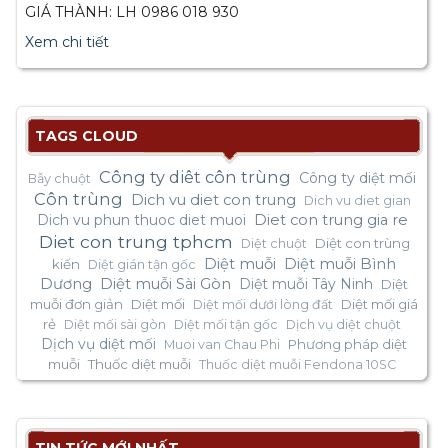
GIÁ THÀNH: LH 0986 018 930
Xem chi tiết
TAGS CLOUD
Công ty diêt côn trùng
Công ty diệt mối
Bẫy chuột
Côn trùng
Dich vu diet con trung
Dich vu diet gian
Dich vu phun thuoc diet muoi
Diet con trung gia re
Diet con trung tphcm
Diệt con trùng
Diệt chuột
Diệt muỗi
Diệt muỗi Bình
kiến
Diệt gián tận gốc
Dương
Diệt muỗi Sài Gòn
Diệt muỗi Tây Ninh
Diệt
muỗi đơn giản
Diệt mối
Diệt mối giá
Diệt mối dưới lòng đất
rẻ
Diệt mối sài gòn
Diệt mối tận gốc
Dịch vụ diệt chuột
Dịch vụ diệt mối
Phương pháp diệt
Muoi van Chau Phi
muỗi
Thuốc diệt muỗi
Thuốc diệt muỗi Fendona 10SC
TIN TỨC MỚI NHẤT