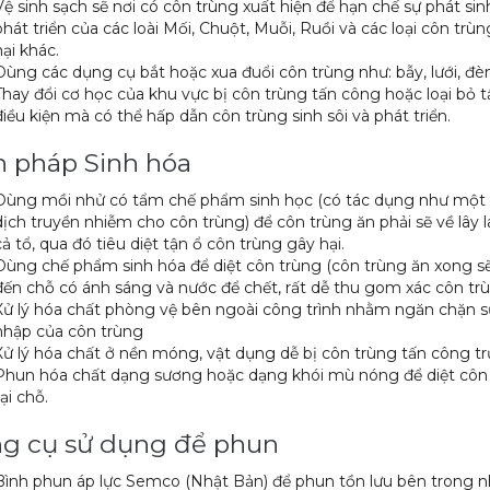
Vệ sinh sạch sẽ nơi có côn trùng xuất hiện để hạn chế sự phát sin
phát triển của các loài Mối, Chuột, Muỗi, Ruồi và các loại côn trù
hại khác.
Dùng các dụng cụ bắt hoặc xua đuổi côn trùng như: bẫy, lưới, đè
Thay đổi cơ học của khu vực bị côn trùng tấn công hoặc loại bỏ t
điều kiện mà có thể hấp dẫn côn trùng sinh sôi và phát triển.
n pháp Sinh hóa
Dùng mồi nhử có tẩm chế phẩm sinh học (có tác dụng như một
dịch truyền nhiễm cho côn trùng) để côn trùng ăn phải sẽ về lây 
cả tổ, qua đó tiêu diệt tận ổ côn trùng gây hại.
Dùng chế phẩm sinh hóa để diệt côn trùng (côn trùng ăn xong s
đến chỗ có ánh sáng và nước để chết, rất dễ thu gom xác côn tr
Xử lý hóa chất phòng vệ bên ngoài công trình nhằm ngăn chặn 
nhập của côn trùng
Xử lý hóa chất ở nền móng, vật dụng dễ bị côn trùng tấn công tr
Phun hóa chất dạng sương hoặc dạng khói mù nóng để diệt côn
tại chỗ.
g cụ sử dụng để phun
Bình phun áp lực Semco (Nhật Bản) để phun tồn lưu bên trong n