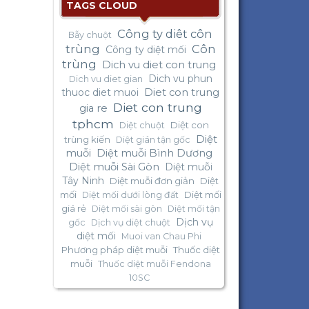
TAGS CLOUD
Công ty diêt côn
Bẫy chuột
trùng
Côn
Công ty diệt mối
trùng
Dich vu diet con trung
Dich vu phun
Dich vu diet gian
thuoc diet muoi
Diet con trung
Diet con trung
gia re
tphcm
Diệt con
Diệt chuột
Diệt
trùng kiến
Diệt gián tận gốc
muỗi
Diệt muỗi Bình Dương
Diệt muỗi Sài Gòn
Diệt muỗi
Tây Ninh
Diệt muỗi đơn giản
Diệt
mối
Diệt mối
Diệt mối dưới lòng đất
giá rẻ
Diệt mối sài gòn
Diệt mối tận
Dịch vụ
gốc
Dịch vụ diệt chuột
diệt mối
Muoi van Chau Phi
Phương pháp diệt muỗi
Thuốc diệt
muỗi
Thuốc diệt muỗi Fendona
10SC