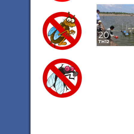
20
TH12