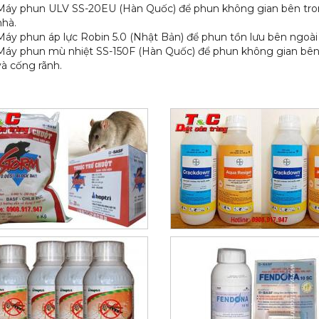
Máy phun ULV SS-20EU (Hàn Quốc) để phun không gian bên tr
nhà.
Máy phun áp lực Robin 5.0 (Nhật Bản) để phun tồn lưu bên ngoài
Máy phun mù nhiệt SS-150F (Hàn Quốc) để phun không gian bên
và cống rãnh.