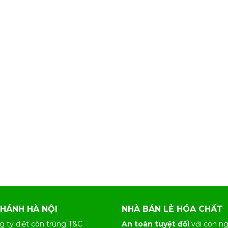
NHÁNH HÀ NỘI
NHÀ BÁN LẺ HÓA CHẤT
g ty diệt côn trùng T&C
An toàn tuyệt đối
với con ng