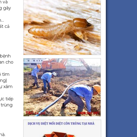
h và
ng gây
n…
ất cả
 bệnh
lan cho
ẽ tìm
ùng)
sự xâm
ực tiếp
 trùng
hà.