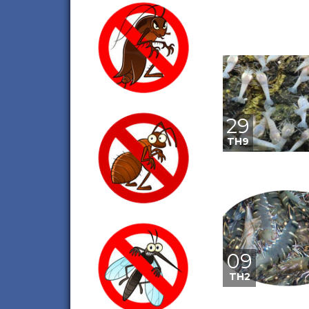
29
TH9
09
TH2