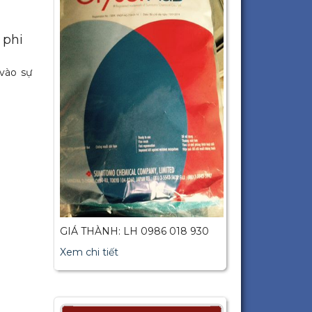
 phi
vào sự
GIÁ THÀNH: LH 0986 018 930
Xem chi tiết