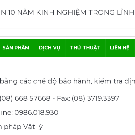
N 10 NĂM KINH NGHIỆM TRONG LĨNH
SẢN PHẨM
DỊCH VỤ
THỦ THUẬT
LIÊN HỆ
bằng các chế độ bảo hành, kiếm tra đị
(08) 668 57668 - Fax: (08) 3719.3397
ine: 0986.018.930
n pháp Vật lý