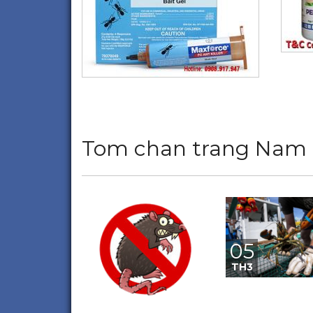
Tom chan trang Nam
05
TH3