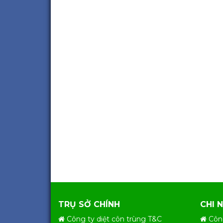
TRỤ SỞ CHÍNH
CHI 
Công ty diệt côn trùng T&C
Côn