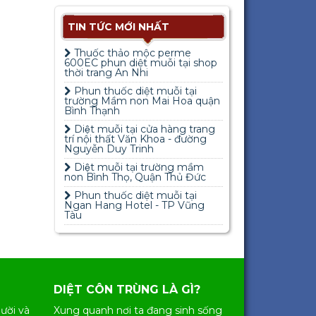
TIN TỨC MỚI NHẤT
Thuốc thảo mộc perme
600EC phun diệt muỗi tại shop
thời trang An Nhi
Phun thuốc diệt muỗi tại
trường Mầm non Mai Hoa quận
Bình Thạnh
Diệt muỗi tại cửa hàng trang
trí nội thất Văn Khoa - đường
Nguyễn Duy Trinh
Diệt muỗi tại trường mầm
non Bình Thọ, Quận Thủ Đức
Phun thuốc diệt muỗi tại
Ngan Hang Hotel - TP Vũng
Tàu
DIỆT CÔN TRÙNG LÀ GÌ?
ười và
Xung quanh nơi ta đang sinh sống