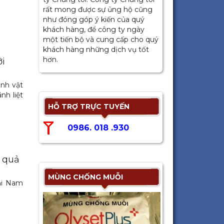
rất mong được sự ủng hộ cũng
như đóng góp ý kiến của quý
khách hàng, để công ty ngày
một tiến bộ và cung cấp cho quý
khách hàng những dịch vụ tốt
hơn.
i
inh vật
nh liệt
HỖ TRỢ TRỰC TUYẾN
0986. 018 .930
 quả
MÙNG CHỐNG MUỖI
ải Nam