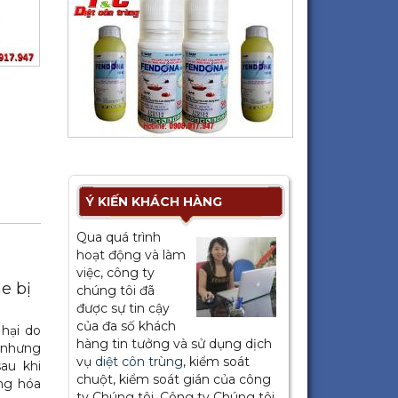
Ý KIẾN KHÁCH HÀNG
Qua quá trình
hoạt động và làm
việc, công ty
e bị
chúng tôi đã
được sự tin cậy
của đa số khách
hại do
hàng tin tưởng và sử dụng dịch
 nhưng
vụ
diệt côn trùng
, kiểm soát
au khi
chuột, kiểm soát gián của công
ng hóa
ty Chúng tôi. Công ty Chúng tôi