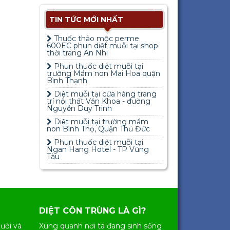
TIN TỨC MỚI NHẤT
Thuốc thảo mộc perme
600EC phun diệt muỗi tại shop
thời trang An Nhi
Phun thuốc diệt muỗi tại
trường Mầm non Mai Hoa quận
Bình Thạnh
Diệt muỗi tại cửa hàng trang
trí nội thất Văn Khoa - đường
Nguyễn Duy Trinh
Diệt muỗi tại trường mầm
non Bình Thọ, Quận Thủ Đức
Phun thuốc diệt muỗi tại
Ngan Hang Hotel - TP Vũng
Tàu
DIỆT CÔN TRÙNG LÀ GÌ?
ười và
Xung quanh nơi ta đang sinh sống