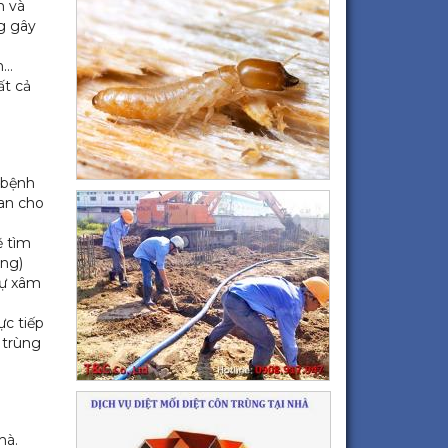
h và
ng gây
n…
ất cả
 bệnh
lan cho
ẽ tìm
ùng)
sự xâm
ực tiếp
 trùng
hà.