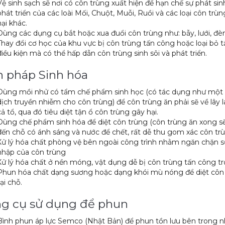
Vệ sinh sạch sẽ nơi có côn trùng xuất hiện để hạn chế sự phát sin
phát triển của các loài Mối, Chuột, Muỗi, Ruồi và các loại côn trù
hại khác.
Dùng các dụng cụ bắt hoặc xua đuổi côn trùng như: bẫy, lưới, đè
Thay đổi cơ học của khu vực bị côn trùng tấn công hoặc loại bỏ t
điều kiện mà có thể hấp dẫn côn trùng sinh sôi và phát triển.
n pháp Sinh hóa
Dùng mồi nhử có tẩm chế phẩm sinh học (có tác dụng như một
dịch truyền nhiễm cho côn trùng) để côn trùng ăn phải sẽ về lây 
cả tổ, qua đó tiêu diệt tận ổ côn trùng gây hại.
Dùng chế phẩm sinh hóa để diệt côn trùng (côn trùng ăn xong s
đến chỗ có ánh sáng và nước để chết, rất dễ thu gom xác côn tr
Xử lý hóa chất phòng vệ bên ngoài công trình nhằm ngăn chặn 
nhập của côn trùng
Xử lý hóa chất ở nền móng, vật dụng dễ bị côn trùng tấn công tr
Phun hóa chất dạng sương hoặc dạng khói mù nóng để diệt côn
tại chỗ.
g cụ sử dụng để phun
Bình phun áp lực Semco (Nhật Bản) để phun tồn lưu bên trong n