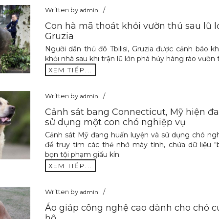
Written by
admin
Con hà mã thoát khỏi vườn thú sau lũ lớ
Gruzia
Người dân thủ đô Tbilisi, Gruzia được cảnh báo k
khỏi nhà sau khi trận lũ lớn phá hủy hàng rào vườn 
XEM TIẾP...
Written by
admin
Cảnh sát bang Connecticut, Mỹ hiện đ
sử dụng một con chó nghiệp vụ
Cảnh sát Mỹ đang huấn luyện và sử dụng chó ngh
để truy tìm các thẻ nhớ máy tính, chứa dữ liệu “
bọn tội phạm giấu kín.
XEM TIẾP...
Written by
admin
Áo giáp công nghệ cao dành cho chó c
hộ