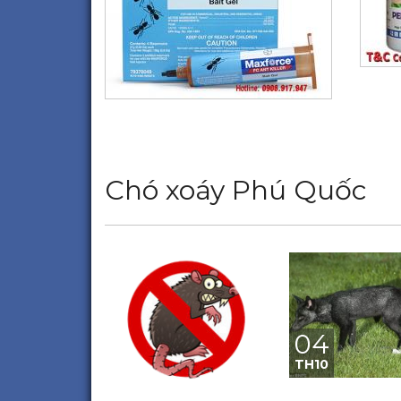
Chó xoáy Phú Quốc
04
TH10