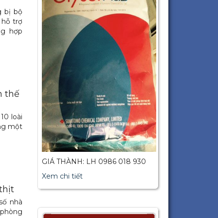
 bị bộ
 hỗ trợ
ng hợp
n thế
10 loài
ong một
GIÁ THÀNH: LH 0986 018 930
Xem chi tiết
thịt
 số nhà
g phòng