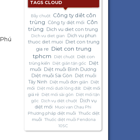
TAGS CLOUD
Công ty diêt côn
Bẫy chuột
trùng
Côn
Công ty diệt mối
trùng
Dich vu diet con trung
Dich vu phun
Dich vu diet gian
 Phú
thuoc diet muoi
Diet con trung
Diet con trung
gia re
tphcm
Diệt con
Diệt chuột
Diệt
trùng kiến
Diệt gián tận gốc
muỗi
Diệt muỗi Bình Dương
Diệt muỗi Sài Gòn
Diệt muỗi
Tây Ninh
Diệt muỗi đơn giản
Diệt
mối
Diệt mối
Diệt mối dưới lòng đất
giá rẻ
Diệt mối sài gòn
Diệt mối tận
Dịch vụ
gốc
Dịch vụ diệt chuột
diệt mối
Muoi van Chau Phi
Phương pháp diệt muỗi
Thuốc diệt
muỗi
Thuốc diệt muỗi Fendona
10SC