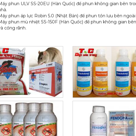
Máy phun ULV SS-20EU (Hàn Quốc) để phun không gian bên tr
nhà.
Máy phun áp lực Robin 5.0 (Nhật Bản) để phun tồn lưu bên ngoài
Máy phun mù nhiệt SS-150F (Hàn Quốc) để phun không gian bên
và cống rãnh.