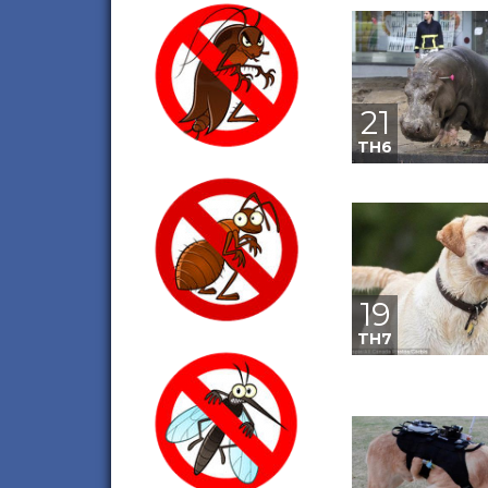
21
TH6
19
TH7