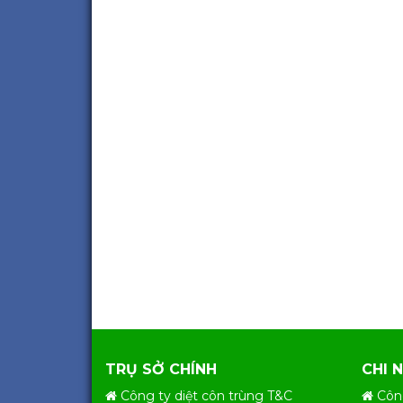
TRỤ SỞ CHÍNH
CHI 
Công ty diệt côn trùng T&C
Côn