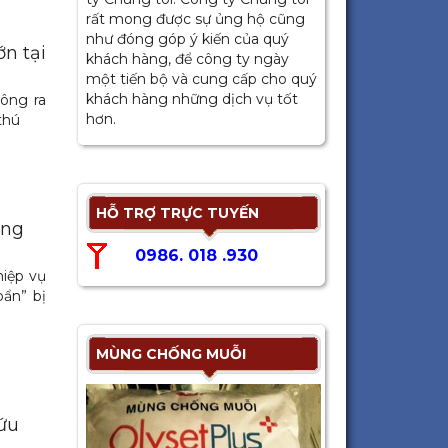
rất mong được sự ủng hộ cũng
như đóng góp ý kiến của quý
n tại
khách hàng, để công ty ngày
một tiến bộ và cung cấp cho quý
khách hàng những dịch vụ tốt
hông ra
hơn.
thú
HỖ TRỢ TRỰC TUYẾN
ang
0986. 018 .930
iệp vụ
bẩn” bị
MÙNG CHỐNG MUỖI
ứu