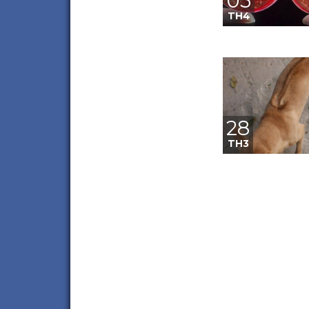
05
TH4
28
TH3