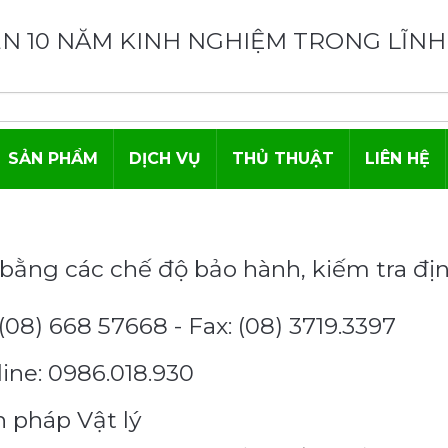
N 10 NĂM KINH NGHIỆM TRONG LĨNH
SẢN PHẨM
DỊCH VỤ
THỦ THUẬT
LIÊN HỆ
bằng các chế độ bảo hành, kiếm tra đị
(08) 668 57668 - Fax: (08) 3719.3397
ine: 0986.018.930
n pháp Vật lý