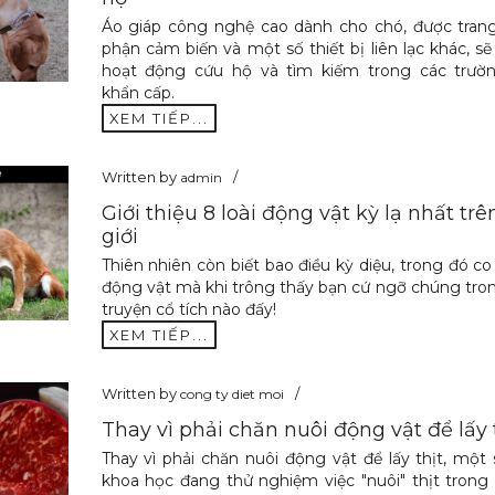
Áo giáp công nghệ cao dành cho chó, được trang
phận cảm biến và một số thiết bị liên lạc khác, sẽ
hoạt động cứu hộ và tìm kiếm trong các trườ
khẩn cấp.
XEM TIẾP...
Written by
admin
Giới thiệu 8 loài động vật kỳ lạ nhất trê
giới
Thiên nhiên còn biết bao điều kỳ diệu, trong đó co 
động vật mà khi trông thấy bạn cứ ngỡ chúng tr
truyện cổ tích nào đấy!
XEM TIẾP...
Written by
cong ty diet moi
Thay vì phải chăn nuôi động vật để lấy 
Thay vì phải chăn nuôi động vật để lấy thịt, một
khoa học đang thử nghiệm việc "nuôi" thịt tron