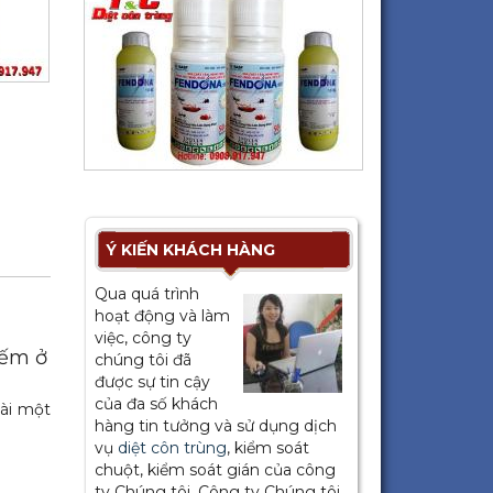
Ý KIẾN KHÁCH HÀNG
Qua quá trình
hoạt động và làm
việc, công ty
iếm ở
chúng tôi đã
được sự tin cậy
của đa số khách
oài một
hàng tin tưởng và sử dụng dịch
vụ
diệt côn trùng
, kiểm soát
chuột, kiểm soát gián của công
ty Chúng tôi. Công ty Chúng tôi