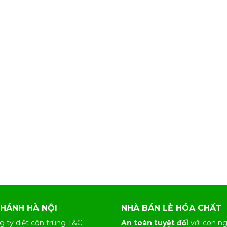
NHÁNH HÀ NỘI
NHÀ BÁN LẺ HÓA CHẤT
g ty diệt côn trùng T&C
An toàn tuyệt đối
với con ng