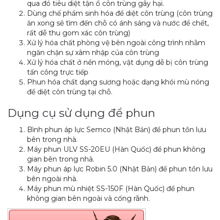
qua đó tiêu diệt tận ổ côn trùng gây hại.
Dùng chế phẩm sinh hóa để diệt côn trùng (côn trùng
ăn xong sẽ tìm đến chỗ có ánh sáng và nước để chết,
rất dễ thu gom xác côn trùng)
Xử lý hóa chất phòng vệ bên ngoài công trình nhằm
ngăn chặn sự xâm nhập của côn trùng
Xử lý hóa chất ở nền móng, vật dụng dễ bị côn trùng
tấn công trực tiếp
Phun hóa chất dạng sương hoặc dạng khói mù nóng
để diệt côn trùng tại chỗ.
Dụng cụ sử dụng để phun
Bình phun áp lực Semco (Nhật Bản) để phun tồn lưu
bên trong nhà.
Máy phun ULV SS-20EU (Hàn Quốc) để phun không
gian bên trong nhà.
Máy phun áp lực Robin 5.0 (Nhật Bản) để phun tồn lưu
bên ngoài nhà.
Máy phun mù nhiệt SS-150F (Hàn Quốc) để phun
không gian bên ngoài và cống rãnh.