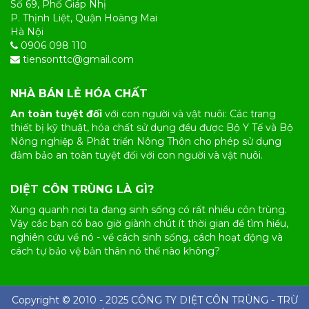
Số 69, Phố Giáp Nhị
P. Thịnh Liệt, Quận Hoàng Mai
Hà Nội
0906 098 110
tiensonttc@gmail.com
NHÀ BÁN LẺ HÓA CHẤT
An toàn tuyệt đối
với con người và vật nuôi: Các trang
thiết bị kỹ thuật, hóa chất sử dụng đều được Bộ Y Tế và Bộ
Nông nghiệp & Phát triển Nông Thôn cho phép sử dụng
đảm bảo an toàn tuyệt đối với con người và vật nuôi.
DIỆT CÔN TRÙNG LÀ GÌ?
Xung quanh nơi ta đang sinh sống có rất nhiều
côn trùng
.
Vậy các bạn có bao giờ giành chút ít thời gian để tìm hiểu,
nghiên cứu về nó - về cách sinh sống, cách hoạt động và
cách tự bảo vệ bản thân nó thế nào không?
Copyright © 2010 - 2025 CÔNG TY
DIỆT CÔN TRÙNG
- TRỪ