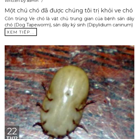
Written by
admin
Một chú chó đã được chúng tôi trị khỏi ve chó
Côn trùng Ve chó là vật chủ trung gian của bệnh sán dây
chó (Dog Tapeworm), sán dây ký sinh (Dipylidium caninum)
XEM TIẾP...
22
TH12