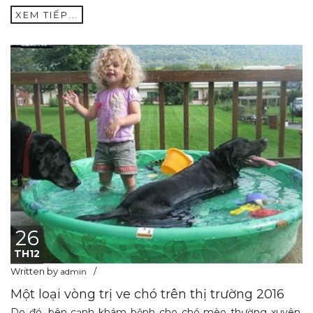
XEM TIẾP...
26
TH12
Written by
admin
Một loại vòng trị ve chó trên thị trường 2016
Do đó, bên cạnh khám bệnh cho chó mèo thường xuyên,