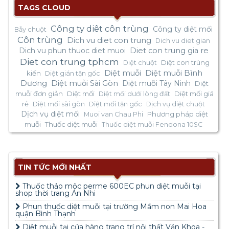
TAGS CLOUD
Công ty diêt côn trùng
Công ty diệt mối
Bẫy chuột
Côn trùng
Dich vu diet con trung
Dich vu diet gian
Dich vu phun thuoc diet muoi
Diet con trung gia re
Diet con trung tphcm
Diệt con trùng
Diệt chuột
Diệt muỗi
Diệt muỗi Bình
kiến
Diệt gián tận gốc
Dương
Diệt muỗi Sài Gòn
Diệt muỗi Tây Ninh
Diệt
muỗi đơn giản
Diệt mối
Diệt mối giá
Diệt mối dưới lòng đất
rẻ
Diệt mối sài gòn
Diệt mối tận gốc
Dịch vụ diệt chuột
Dịch vụ diệt mối
Phương pháp diệt
Muoi van Chau Phi
muỗi
Thuốc diệt muỗi
Thuốc diệt muỗi Fendona 10SC
TIN TỨC MỚI NHẤT
Thuốc thảo mộc perme 600EC phun diệt muỗi tại
shop thời trang An Nhi
Phun thuốc diệt muỗi tại trường Mầm non Mai Hoa
quận Bình Thạnh
Diệt muỗi tại cửa hàng trang trí nội thất Văn Khoa -