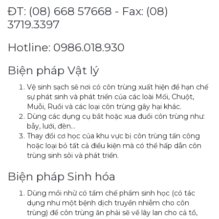
ĐT: (08) 668 57668 - Fax: (08)
3719.3397
Hotline: 0986.018.930
Biện pháp Vật lý
Vệ sinh sạch sẽ nơi có côn trùng xuất hiện để hạn chế
sự phát sinh và phát triển của các loài Mối, Chuột,
Muỗi, Ruồi và các loại côn trùng gây hại khác.
Dùng các dụng cụ bắt hoặc xua đuổi côn trùng như:
bẫy, lưới, đèn…
Thay đổi cơ học của khu vực bị côn trùng tấn công
hoặc loại bỏ tất cả điều kiện mà có thể hấp dẫn côn
trùng sinh sôi và phát triển.
Biện pháp Sinh hóa
Dùng mồi nhử có tẩm chế phẩm sinh học (có tác
dụng như một bệnh dịch truyền nhiễm cho côn
trùng) để côn trùng ăn phải sẽ về lây lan cho cả tổ,