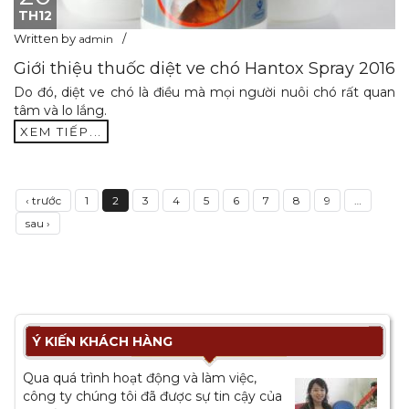
TH12
Written by
admin
Giới thiệu thuốc diệt ve chó Hantox Spray 2016
Do đó, diệt ve chó là điều mà mọi người nuôi chó rất quan
tâm và lo lắng.
XEM TIẾP...
‹ trước
1
2
3
4
5
6
7
8
9
…
sau ›
Ý KIẾN KHÁCH HÀNG
Qua quá trình hoạt động và làm việc,
công ty chúng tôi đã được sự tin cậy của