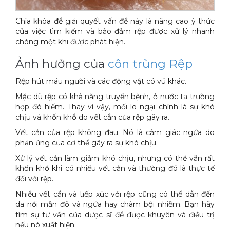
Chìa khóa để giải quyết vấn đề này là nâng cao ý thức
của việc tìm kiếm và bảo đảm rệp được xử lý nhanh
chóng một khi được phát hiện.
Ảnh hưởng của
côn trùng Rệp
Rệp hút máu người và các động vật có vú khác.
Mặc dù rệp có khả năng truyền bệnh, ở nước ta trường
hợp đó hiếm. Thay vì vậy, mối lo ngại chính là sự khó
chịu và khốn khổ do vết cắn của rệp gây ra.
Vết cắn của rệp không đau. Nó là cảm giác ngứa do
phản ứng của cơ thể gây ra sự khó chịu.
Xử lý vết cắn làm giảm khó chịu, nhưng có thể vẫn rất
khốn khổ khi có nhiều vết cắn và thường đó là thực tế
đối với rệp.
Nhiều vết cắn và tiếp xúc với rệp cũng có thể dẫn đến
da nổi mẫn đỏ và ngứa hay chàm bội nhiễm. Bạn hãy
tìm sự tư vấn của dược sĩ để được khuyên và điều trị
nếu nó xuất hiện.