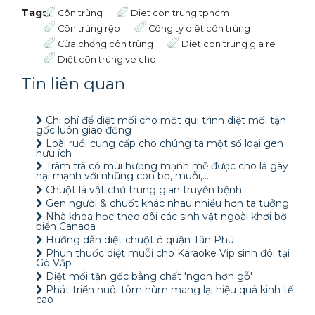
Tags:
Côn trùng
Diet con trung tphcm
Côn trùng rệp
Công ty diêt côn trùng
Cửa chống côn trùng
Diet con trung gia re
Diệt côn trùng ve chó
Tin liên quan
Chi phí để diệt mối cho một qui trình diệt mối tận
gốc luôn giao động
Loài ruồi cung cấp cho chúng ta một số loại gen
hữu ích
Tràm trà có mùi hương mạnh mẽ được cho là gây
hại mạnh với những con bọ, muỗi,…
Chuột là vật chủ trung gian truyền bệnh
Gen người & chuốt khác nhau nhiều hơn ta tưởng
Nhà khoa học theo dõi các sinh vật ngoài khơi bờ
biển Canada
Hướng dẫn diệt chuột ở quận Tân Phú
Phun thuốc diệt muỗi cho Karaoke Vip sinh đôi tại
Gò Vấp
Diệt mối tận gốc bằng chất 'ngon hơn gỗ'
Phát triển nuôi tôm hùm mang lại hiệu quả kinh tế
cao