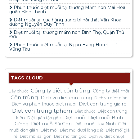
Phun thuốc diệt muỗi tại trường Mầm non Mai Hoa
quận Bình Thạnh
Diệt muỗi tại cửa hàng trang trí nội thất Văn Khoa -
đường Nguyễn Duy Trinh
Diệt muỗi tại trường mầm non Bình Thọ, Quận Thủ
Đức
Phun thuốc diệt muỗi tại Ngan Hang Hotel - TP
Vũng Tàu
TAGS CLOUD
Công ty diêt côn trùng
Công ty diệt mối
Bẫy chuột
Côn trùng
Dich vu diet con trung
Dich vu diet gian
Dich vu phun thuoc diet muoi
Diet con trung gia re
Diet con trung tphcm
Diệt con trùng
Diệt chuột
Diệt muỗi
Diệt muỗi Bình
kiến
Diệt gián tận gốc
Dương
Diệt muỗi Sài Gòn
Diệt muỗi Tây Ninh
Diệt
muỗi đơn giản
Diệt mối
Diệt mối giá
Diệt mối dưới lòng đất
rẻ
Diệt mối sài gòn
Diệt mối tận gốc
Dịch vụ diệt chuột