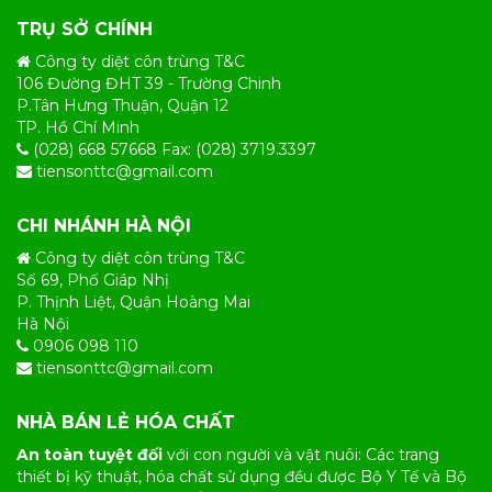
TRỤ SỞ CHÍNH
Công ty diệt côn trùng T&C
106 Đường ĐHT 39 - Trường Chinh
P.Tân Hưng Thuận, Quận 12
TP. Hồ Chí Minh
(028) 668 57668 Fax: (028) 3719.3397
tiensonttc@gmail.com
CHI NHÁNH HÀ NỘI
Công ty diệt côn trùng T&C
Số 69, Phố Giáp Nhị
P. Thịnh Liệt, Quận Hoàng Mai
Hà Nội
0906 098 110
tiensonttc@gmail.com
NHÀ BÁN LẺ HÓA CHẤT
An toàn tuyệt đối
với con người và vật nuôi: Các trang
thiết bị kỹ thuật, hóa chất sử dụng đều được Bộ Y Tế và Bộ