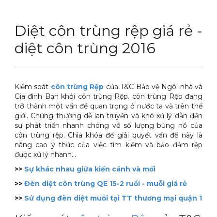
DỊCH VỤ
Thuốc diệt chuột Sài Gòn
Diệt côn trùng rệp giá rẻ -
THỦ THUẬT
Thuốc diệt kiến Sài Gòn
Dịch vụ tiêu diệt mối tận gốc
diệt côn trùng 2016
LIÊN HỆ
Thuốc diệt gián Sài Gòn
Dịch vụ phun thuốc phòng trừ muỗi
Tin tức động vật
Hotline 0986 018 930 (Anh Sơn)
Thuốc diệt muỗi Sài Gòn
Dịch vụ kiểm soát chuột gây hại
Tin tức tổng hợp
Kiểm soát
côn trùng Rệp
của T&C Bảo vệ Ngôi nhà và
Thuốc diệt mối Sài Gòn
Dịch vụ cung ứng thuốc diệt côn trùng
Hình ảnh
Gia đình Bạn khỏi côn trùng Rệp. côn trùng Rệp đang
trở thành một vấn đề quan trọng ở nước ta và trên thế
Máy phun rửa cao cấp
Dịch vụ kiểm soát gián
Sitemap
giới. Chúng thường dễ lan truyền và khó xử lý dẫn đến
sự phát triển nhanh chóng về số lượng bùng nổ của
Thiết bị vệ sinh sản phẩm
Dịch vụ phun diệt ruồi gây hại
Video
côn trùng rệp. Chìa khóa để giải quyết vấn đề này là
nâng cao ý thức của việc tìm kiếm và bảo đảm rệp
Thiết bị lau kính toà nhà
Dịch vụ tiêu diệt gián gây hại sức khỏe
Tài liệu xử lý côn trùng
được xử lý nhanh...
>>
Sự khác nhau giữa kiến cánh và mối
Máy chà rửa đánh bóng sàn
Dịch vụ xử lý tiêu diệt kiến tận gốc
>>
Đèn diệt côn trùng QE 15-2 ruồi - muỗi giá rẻ
Máy diệt côn trùng
>>
Sử dụng đèn diệt muỗi tại TT thương mại quận 1
Máy hút bụi