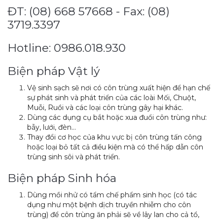
ĐT: (08) 668 57668 - Fax: (08)
3719.3397
Hotline: 0986.018.930
Biện pháp Vật lý
Vệ sinh sạch sẽ nơi có côn trùng xuất hiện để hạn chế
sự phát sinh và phát triển của các loài Mối, Chuột,
Muỗi, Ruồi và các loại côn trùng gây hại khác.
Dùng các dụng cụ bắt hoặc xua đuổi côn trùng như:
bẫy, lưới, đèn…
Thay đổi cơ học của khu vực bị côn trùng tấn công
hoặc loại bỏ tất cả điều kiện mà có thể hấp dẫn côn
trùng sinh sôi và phát triển.
Biện pháp Sinh hóa
Dùng mồi nhử có tẩm chế phẩm sinh học (có tác
dụng như một bệnh dịch truyền nhiễm cho côn
trùng) để côn trùng ăn phải sẽ về lây lan cho cả tổ,