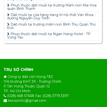
Phun thuốc diệt muỗi tại trường Mầm non Mai Hoa
quận Bình Thạnh
Diệt muỗi tại cửa hàng trang trí nội thất Văn Khoa -
đường Nguyễn Duy Trinh
Diệt muỗi tại trường mầm non Bình Thọ, Quận Thủ
Đức
Phun thuốc diệt muỗi tại Ngan Hang Hotel - TP
Vũng Tàu
TRỤ SỞ CHÍNH
Công ty diệt côn trùng T&C
106 Đường ĐHT 39 - Trường Chinh
P.Tân Hưng Thuận, Quận 12
TP. Hồ Chí Minh
(028) 668 57668 Fax: (028) 3719.3397
tiensonttc@gmail.com