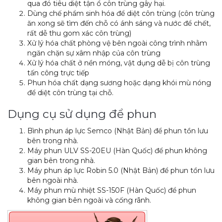
qua đó tiêu diệt tận ổ côn trùng gây hại.
Dùng chế phẩm sinh hóa để diệt côn trùng (côn trùng
ăn xong sẽ tìm đến chỗ có ánh sáng và nước để chết,
rất dễ thu gom xác côn trùng)
Xử lý hóa chất phòng vệ bên ngoài công trình nhằm
ngăn chặn sự xâm nhập của côn trùng
Xử lý hóa chất ở nền móng, vật dụng dễ bị côn trùng
tấn công trực tiếp
Phun hóa chất dạng sương hoặc dạng khói mù nóng
để diệt côn trùng tại chỗ.
Dụng cụ sử dụng để phun
Bình phun áp lực Semco (Nhật Bản) để phun tồn lưu
bên trong nhà.
Máy phun ULV SS-20EU (Hàn Quốc) để phun không
gian bên trong nhà.
Máy phun áp lực Robin 5.0 (Nhật Bản) để phun tồn lưu
bên ngoài nhà.
Máy phun mù nhiệt SS-150F (Hàn Quốc) để phun
không gian bên ngoài và cống rãnh.