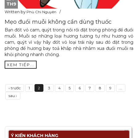
TH9
Written by
Phù Chi Nguyên
Mẹo đuổi muỗi không cần dùng thuốc
Bạn đốt vỏ cam, quýt trong nồi rồi đặt trong phòng để đuổi
muỗi. Muỗi sợ những loại hương tương tự như hương vỏ
cam, quýt vì vậy hãy đốt vỏ loại trái này sau đó đặt trong
phòng để hương bay toả khắp nhà nhằm xua đuổi muỗi ra
khỏi phòng nhanh chóng.
XEM TIẾP...
‹ trước
1
2
3
4
5
6
7
8
9
…
sau ›
Ý KIẾN KHÁCH HÀNG