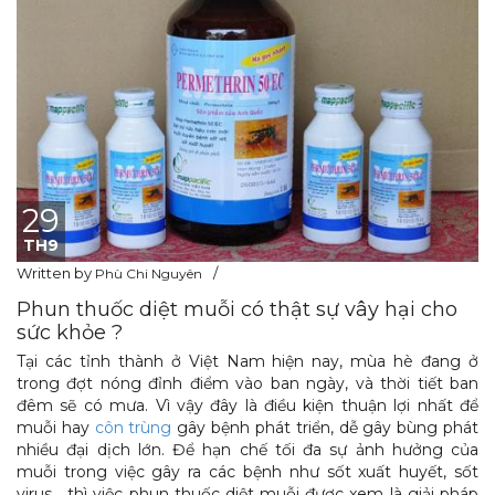
29
TH9
Written by
Phù Chi Nguyên
Phun thuốc diệt muỗi có thật sự vây hại cho
sức khỏe ?
Tại các tỉnh thành ở Việt Nam hiện nay, mùa hè đang ở
trong đợt nóng đỉnh điểm vào ban ngày, và thời tiết ban
đêm sẽ có mưa. Vì vậy đây là điều kiện thuận lợi nhất để
muỗi hay
côn trùng
gây bệnh phát triển, dễ gây bùng phát
nhiều đại dịch lớn. Để hạn chế tối đa sự ảnh hưởng của
muỗi trong việc gây ra các bệnh như sốt xuất huyết, sốt
virus… thì việc phun thuốc diệt muỗi được xem là giải pháp