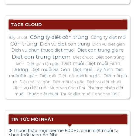
TAGS CLOUD
Công ty diêt côn trùng
Công ty diệt mối
Bẫy chuột
Côn trùng
Dich vu diet con trung
Dich vu diet gian
Dich vu phun thuoc diet muoi
Diet con trung gia re
Diet con trung tphcm
Diệt con trùng
Diệt chuột
Diệt muỗi
Diệt muỗi Bình
kiến
Diệt gián tận gốc
Dương
Diệt muỗi Sài Gòn
Diệt muỗi Tây Ninh
Diệt
muỗi đơn giản
Diệt mối
Diệt mối giá
Diệt mối dưới lòng đất
rẻ
Diệt mối sài gòn
Diệt mối tận gốc
Dịch vụ diệt chuột
Dịch vụ diệt mối
Phương pháp diệt
Muoi van Chau Phi
muỗi
Thuốc diệt muỗi
Thuốc diệt muỗi Fendona 10SC
TIN TỨC MỚI NHẤT
Thuốc thảo mộc perme 600EC phun diệt muỗi tại
shop thời trang An Nhi