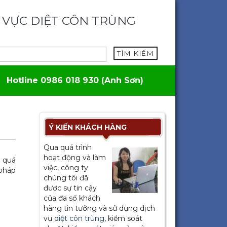
 VỰC DIỆT CÔN TRÙNG
TÌM KIẾM
Hotline 0986 018 930 (Anh Sơn)
Ý KIẾN KHÁCH HÀNG
Qua quá trình
hoạt động và làm
g quá
việc, công ty
 pháp
chúng tôi đã
được sự tin cậy
của đa số khách
hàng tin tưởng và sử dụng dịch
vụ
diệt côn trùng
, kiểm soát