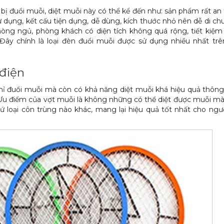
 bị đuổi muỗi, diệt muỗi này có thể kể đến như: sản phẩm rất an
ử dụng, kết cấu tiện dụng, dễ dùng, kích thước nhỏ nên dễ di ch
hòng ngủ, phòng khách có diện tích không quá rộng, tiết kiệm
 Đây chính là loại đèn đuổi muỗi được sử dụng nhiều nhất trê
điện
chỉ đuổi muỗi mà còn có khả năng diệt muỗi khá hiệu quả thôn
 Ưu điểm của vợt muỗi là không những có thể diệt được muỗi m
cứ loại côn trùng nào khác, mang lại hiệu quả tốt nhất cho ngư