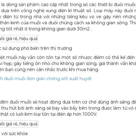
là dòng sản phẩm cao cấp nhất trong số các thiết bị đuổi muỗi
 dựa trên công nghệ xung điện kĩ thuật số. Loại máy này đuổi
y điện từ trong nhà với những tiếng kêu vo ve gây nên nhữn
 thần kinh của muỗi và đuổi chúng cách xa không gian sống. Thi
ng tốt nhất ở trong không gian dưới 30m2 .
sử dụng phổ biến trên thị trường
 diệt muỗi này vẫn còn tồn tại một số nhược điểm có thể kể đến
i hẹp, gây tiếng ồn nhỏ cho không gian sống, giá thành vẫn kh
ên bạn cũng nên cân nhắc trước khi mua hàng.
h đuổi muỗi đơn giản chống sốt xuất huyết
 đèn đuổi muỗi sẽ hoạt động dựa trên cơ chế dùng ánh sáng đ
ị thu hút bởi ánh sáng sẽ bay vào bẫy bên trong được làm từ vỏ
hật có lưới kim loại tồn tại điện áp hơn 1000V.
 với sức khỏe