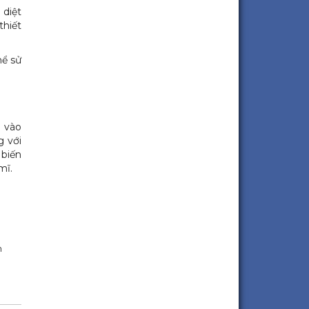
 diệt
thiết
hể sử
 vào
g với
 biến
mĩ.
h