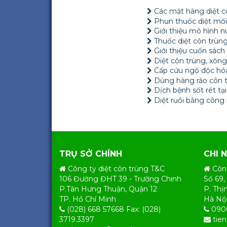
Các mặt hàng diệt 
Phun thuốc diệt mối
Giới thiệu mô hình 
Thuốc diệt côn trùn
Giới thiệu cuốn sách
Diệt côn trùng, xông
Cấp cứu ngộ độc hóa
Dùng hàng rào côn t
Dịch bệnh sốt rét t
Diệt ruồi bằng công 
TRỤ SỞ CHÍNH
CHI 
Công ty diệt côn trùng T&C
Côn
106 Đường ĐHT 39 - Trường Chinh
Số 69,
P.Tân Hưng Thuận, Quận 12
P. Thị
TP. Hồ Chí Minh
Hà Nộ
(028) 668 57668 Fax: (028)
090
3719.3397
tie