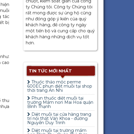
chuột, kiểm soát gián của công
 hiện
ty Chúng tôi. Công ty Chúng tôi
 muỗi
rất mong được sự ủng hộ cũng
g tác
như đóng góp ý kiến của quý
ết bị
khách hàng, để công ty ngày
một tiến bộ và cung cấp cho quý
khách hàng những dịch vụ tốt
hơn.
 như:
á cao
TIN TỨC MỚI NHẤT
Thuốc thảo mộc perme
600EC phun diệt muỗi tại shop
thời trang An Nhi
Phun thuốc diệt muỗi tại
ể thu
trường Mầm non Mai Hoa quận
 nhựa
Bình Thạnh
Diệt muỗi tại cửa hàng trang
trí nội thất Văn Khoa - đường
Nguyễn Duy Trinh
Diệt muỗi tại trường mầm