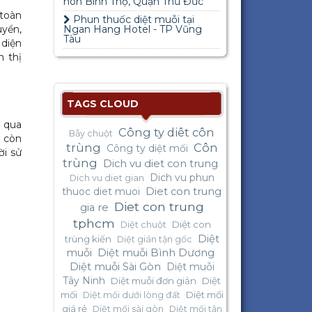
non Bình Thọ, Quận Thủ Đức
 toàn
Phun thuốc diệt muỗi tại
uyển,
Ngan Hang Hotel - TP Vũng
Tàu
 diện
n thị
TAGS CLOUD
g qua
Công ty diêt côn
Bẫy chuột
à còn
trùng
Côn
Công ty diệt mối
ời sử
trùng
Dich vu diet con trung
Dich vu phun
Dich vu diet gian
thuoc diet muoi
Diet con trung
Diet con trung
gia re
tphcm
Diệt con
Diệt chuột
Diệt
trùng kiến
Diệt gián tận gốc
muỗi
Diệt muỗi Bình Dương
Diệt muỗi Sài Gòn
Diệt muỗi
Tây Ninh
Diệt muỗi đơn giản
Diệt
mối
Diệt mối
Diệt mối dưới lòng đất
giá rẻ
Diệt mối sài gòn
Diệt mối tận