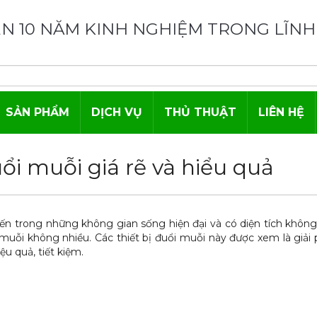
N 10 NĂM KINH NGHIỆM TRONG LĨNH
SẢN PHẨM
DỊCH VỤ
THỦ THUẬT
LIÊN HỆ
uổi muỗi giá rẽ và hiểu quả
ến trong những không gian sống hiện đại và có diện tích khôn
muỗi không nhiều. Các thiết bị đuổi muỗi này được xem là giải
ệu quả, tiết kiệm.