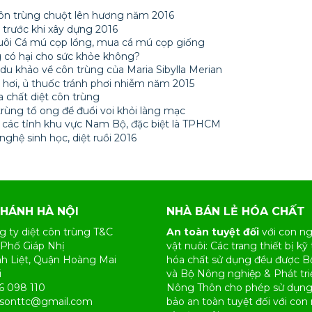
côn trùng chuột lên hương năm 2016
 trước khi xây dựng 2016
nuôi Cá mú cọp lồng, mua cá mú cọp giống
g có hại cho sức khỏe không?
 du khảo về côn trùng của Maria Sibylla Merian
 hơi, ủ thuốc tránh phơi nhiễm năm 2015
 chất diệt côn trùng
rùng tổ ong để đuổi voi khỏi làng mạc
ại các tỉnh khu vực Nam Bộ, đặc biệt là TPHCM
nghệ sinh học, diệt ruồi 2016
NHÁNH HÀ NỘI
NHÀ BÁN LẺ HÓA CHẤT
g ty diệt côn trùng T&C
An toàn tuyệt đối
với con ng
 Phố Giáp Nhị
vật nuôi: Các trang thiết bị kỹ 
nh Liệt, Quận Hoàng Mai
hóa chất sử dụng đều được B
i
và Bộ Nông nghiệp & Phát tri
6 098 110
Nông Thôn cho phép sử dụn
nsonttc@gmail.com
bảo an toàn tuyệt đối với con