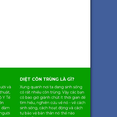
DIỆT CÔN TRÙNG LÀ GÌ?
ười và
Xung quanh nơi ta đang sinh sống
thuật,
có rất nhiều
côn trùng
. Vậy các bạn
ộ Y Tế
có bao giờ giành chút ít thời gian để
ển
tìm hiểu, nghiên cứu về nó - về cách
g đảm
sinh sống, cách hoạt động và cách
 người
tự bảo vệ bản thân nó thế nào