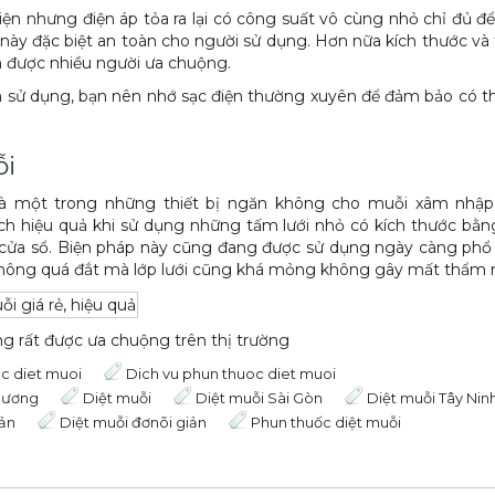
ện nhưng điện áp tỏa ra lại có công suất vô cùng nhỏ chỉ đủ để
ày đặc biệt an toàn cho người sử dụng. Hơn nữa kích thước và 
ên được nhiều người ưa chuộng.
nh sử dụng, bạn nên nhớ sạc điện thường xuyên để đảm bảo có t
ỗi
là một trong những thiết bị ngăn không cho muỗi xâm nhập
h hiệu quả khi sử dụng những tấm lưới nhỏ có kích thước bằn
 cửa sổ. Biện pháp này cũng đang được sử dụng ngày càng phổ
không quá đắt mà lớp lưới cũng khá mỏng không gây mất thẩm 
g rất được ưa chuộng trên thị trường
c diet muoi
Dich vu phun thuoc diet muoi
Dương
Diệt muỗi
Diệt muỗi Sài Gòn
Diệt muỗi Tây Nin
iản
Diệt muỗi đơnõi giản
Phun thuốc diệt muỗi