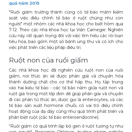
quả năm 2015
Xe đẩy làm vệ sinh Sài Gòn
"Ruồi giấm trưởng thành cũng có tế bào mầm kiểm
soát việc điều chỉnh tế bào ở ruột chúng như con
người" một nhóm các nhà khoa học cho biết hôm qua
7-12. Theo các nhà khoa học tại Viện Carnegie: Nghiên
cứu này rất quan trọng đối với việc tìm hiểu các rối loạn
tiêu hóa, bao gồm một số bệnh ung thư và có ích cho
việc phát triển các liệu pháp điều trị.
Ruột non của ruồi giấm
Các nhà khoa học đã nghiên cứu ruột non của ruồi
giấm, nơi thức ăn sẽ được phân giải và chuyển hóa
thành dưỡng chất cho cơ thể hấp thu. Họ tập trung
vào hai kiểu tế bào - các tế bào nằm giữa ruột non và
ruột già trong một lớp đơn để giúp phân giải và chuyển
đi các phân tử thức ăn, được gọi là enterocytes, và các
tế bào sản xuất hormone chuỗi, có vai trò điều chỉnh
hoạt động của dạ dày cũng như quá trình phát triển và
phân biệt ruột (các tế bào enteroendocrine).
“Ruồi giấm có quá trình lập bộ gen ở ruột tương tự như