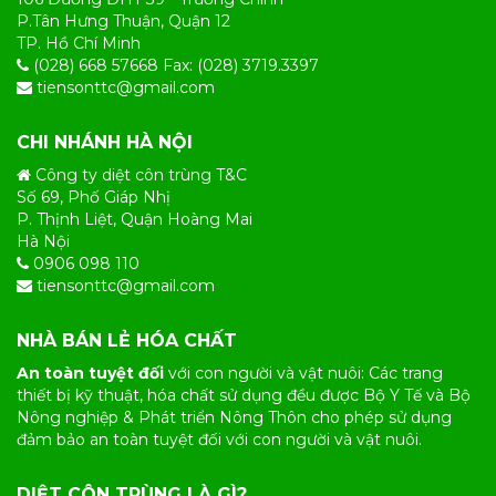
P.Tân Hưng Thuận, Quận 12
TP. Hồ Chí Minh
(028) 668 57668 Fax: (028) 3719.3397
tiensonttc@gmail.com
CHI NHÁNH HÀ NỘI
Công ty diệt côn trùng T&C
Số 69, Phố Giáp Nhị
P. Thịnh Liệt, Quận Hoàng Mai
Hà Nội
0906 098 110
tiensonttc@gmail.com
NHÀ BÁN LẺ HÓA CHẤT
An toàn tuyệt đối
với con người và vật nuôi: Các trang
thiết bị kỹ thuật, hóa chất sử dụng đều được Bộ Y Tế và Bộ
Nông nghiệp & Phát triển Nông Thôn cho phép sử dụng
đảm bảo an toàn tuyệt đối với con người và vật nuôi.
DIỆT CÔN TRÙNG LÀ GÌ?