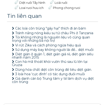
Diệt ruồi Tây Ninh
Loài ruồi
Loai ruoi huu ich
Phong chong ruoi
Tin liên quan
Các loài côn trùng "gây hại" thích đi ăn bám
Tránh nắng nóng kiểu sư tử châu Phi ở Tanzania
Tỏi không những là nguyên liệu vô cùng quan
trọng với những bà nội trợ
Vi rút Zika và cách phòng ngừa hiệu quả
Sử dụng máy bay không người lái để… diệt muỗi
Diệt gián ở quận 1, diệt gián giá rẻ, diệt gián siêu
nhanh năm 2015
Con hà mã thoát khỏi vườn thú sau lũ lớn tại
Gruzia
Dùng hóa chất diệt côn trùng để tiêu diệt gián.
3 loài hoa 'cực đỉnh' có tác dụng đuổi muỗi
Giả danh cán bộ Trung tâm y tế làm dịch vụ diệt
côn trùng