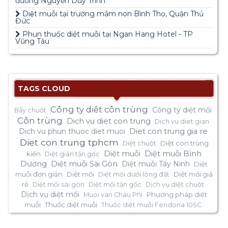
đường Nguyễn Duy Trinh
Diệt muỗi tại trường mầm non Bình Thọ, Quận Thủ
Đức
Phun thuốc diệt muỗi tại Ngan Hang Hotel - TP
Vũng Tàu
TAGS CLOUD
Công ty diêt côn trùng
Công ty diệt mối
Bẫy chuột
Côn trùng
Dich vu diet con trung
Dich vu diet gian
Dich vu phun thuoc diet muoi
Diet con trung gia re
Diet con trung tphcm
Diệt con trùng
Diệt chuột
Diệt muỗi
Diệt muỗi Bình
kiến
Diệt gián tận gốc
Dương
Diệt muỗi Sài Gòn
Diệt muỗi Tây Ninh
Diệt
muỗi đơn giản
Diệt mối
Diệt mối giá
Diệt mối dưới lòng đất
rẻ
Diệt mối sài gòn
Diệt mối tận gốc
Dịch vụ diệt chuột
Dịch vụ diệt mối
Phương pháp diệt
Muoi van Chau Phi
muỗi
Thuốc diệt muỗi
Thuốc diệt muỗi Fendona 10SC