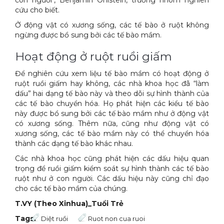
con người", Benjamin Ohlstein, trưởng nhóm nghiên
cứu cho biết.
Ở động vật có xương sống, các tế bào ở ruột không
ngừng được bổ sung bởi các tế bào mầm.
Hoạt động ở ruột ruồi giấm
Để nghiên cứu xem liệu tế bào mầm có hoạt động ở
ruột ruồi giấm hay không, các nhà khoa học đã “làm
dấu” hai dạng tế bào này và theo dõi sự hình thành của
các tế bào chuyển hóa. Họ phát hiện các kiểu tế bào
này được bổ sung bởi các tế bào mầm như ở động vật
có xương sống. Thêm nữa, cũng như động vật có
xương sống, các tế bào mầm này có thể chuyển hóa
thành các dạng tế bào khác nhau.
Các nhà khoa học cũng phát hiện các dấu hiệu quan
trọng để ruồi giấm kiểm soát sự hình thành các tế bào
ruột như ở con người. Các dấu hiệu này cũng chỉ đạo
cho các tế bào mầm của chúng.
T.VY (Theo Xinhua)_Tuổi Trẻ
Tags:
Diệt ruồi
Ruot non cua ruoi