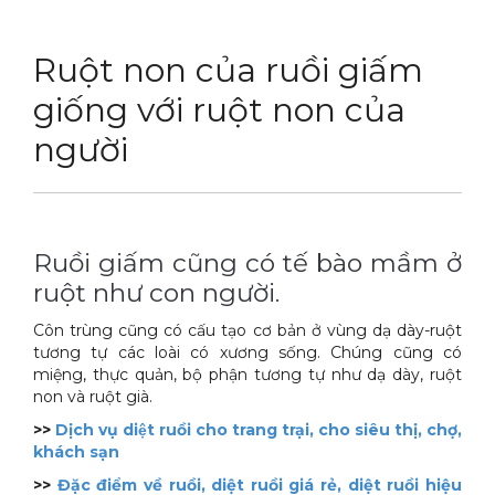
DỊCH VỤ
Thuốc diệt chuột Sài Gòn
Ruột non của ruồi giấm
THỦ THUẬT
Thuốc diệt kiến Sài Gòn
Dịch vụ tiêu diệt mối tận gốc
giống với ruột non của
LIÊN HỆ
Thuốc diệt gián Sài Gòn
Dịch vụ phun thuốc phòng trừ muỗi
Tin tức động vật
người
Hotline 0986 018 930 (Anh Sơn)
Thuốc diệt muỗi Sài Gòn
Dịch vụ kiểm soát chuột gây hại
Tin tức tổng hợp
Thuốc diệt mối Sài Gòn
Dịch vụ cung ứng thuốc diệt côn trùng
Hình ảnh
Ruồi giấm cũng có tế bào mầm ở
Máy phun rửa cao cấp
Dịch vụ kiểm soát gián
Sitemap
ruột như con người.
Thiết bị vệ sinh sản phẩm
Dịch vụ phun diệt ruồi gây hại
Video
Côn trùng cũng có cấu tạo cơ bản ở vùng dạ dày-ruột
Thiết bị lau kính toà nhà
Dịch vụ tiêu diệt gián gây hại sức khỏe
Tài liệu xử lý côn trùng
tương tự các loài có xương sống. Chúng cũng có
miệng, thực quản, bộ phận tương tự như dạ dày, ruột
Máy chà rửa đánh bóng sàn
Dịch vụ xử lý tiêu diệt kiến tận gốc
non và ruột già.
>>
Dịch vụ diệt ruồi cho trang trại, cho siêu thị, chợ,
Máy diệt côn trùng
khách sạn
Máy hút bụi
>>
Đặc điểm về ruồi, diệt ruồi giá rẻ, diệt ruồi hiệu