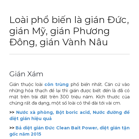
DỊCH VỤ
Thuốc diệt chuột Sài Gòn
Loài phổ biến là gián Đức,
THỦ THUẬT
Thuốc diệt kiến Sài Gòn
Dịch vụ tiêu diệt mối tận gốc
gián Mỹ, gián Phương
LIÊN HỆ
Thuốc diệt gián Sài Gòn
Dịch vụ phun thuốc phòng trừ muỗi
Tin tức động vật
Đông, gián Vành Nâu
Hotline 0986 018 930 (Anh Sơn)
Thuốc diệt muỗi Sài Gòn
Dịch vụ kiểm soát chuột gây hại
Tin tức tổng hợp
Thuốc diệt mối Sài Gòn
Dịch vụ cung ứng thuốc diệt côn trùng
Hình ảnh
Gián Xám
Máy phun rửa cao cấp
Dịch vụ kiểm soát gián
Sitemap
Gián thuộc loài
côn trùng
phổ biến nhất. Căn cứ vào
Thiết bị vệ sinh sản phẩm
Dịch vụ phun diệt ruồi gây hại
Video
những hóa thạch để lại thì gián được biết đến là đã có
mặt trên trái đất trên 300 triệu năm. Kích thước của
Thiết bị lau kính toà nhà
Dịch vụ tiêu diệt gián gây hại sức khỏe
Tài liệu xử lý côn trùng
chúng rất đa dạng, một số loài có thể dài tới vài cm.
Máy chà rửa đánh bóng sàn
Dịch vụ xử lý tiêu diệt kiến tận gốc
>>
Nước xà phòng, Bột boric acid, Nước đường để
diệt gián hiệu quả
Máy diệt côn trùng
>>
Bả diệt gián Đức Clean Bait Power, diệt gián tận
gốc năm 2015
Máy hút bụi