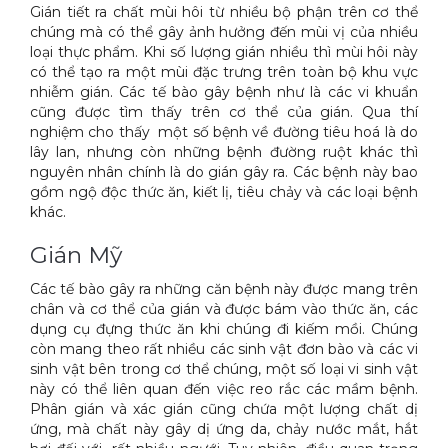
Gián tiết ra chất mùi hôi từ nhiều bộ phận trên cơ thể
chúng mà có thể gây ảnh hưởng đến mùi vị của nhiều
loại thực phẩm. Khi số lượng gián nhiều thì mùi hôi này
có thể tạo ra một mùi đặc trưng trên toàn bộ khu vực
nhiễm gián. Các tế bào gây bệnh như là các vi khuẩn
cũng được tìm thấy trên cơ thể của gián. Qua thí
nghiệm cho thấy một số bệnh về đường tiêu hoá là do
lây lan, nhưng còn những bệnh đường ruột khác thì
nguyên nhân chính là do gián gây ra. Các bệnh này bao
gồm ngộ độc thức ăn, kiết lị, tiêu chảy và các loại bệnh
khác.
Gián Mỹ
Các tế bào gây ra những căn bệnh này được mang trên
chân và cơ thể của gián và được bám vào thức ăn, các
dụng cụ đựng thức ăn khi chúng đi kiếm mồi. Chúng
còn mang theo rất nhiều các sinh vật đơn bào và các vi
sinh vật bên trong cơ thể chúng, một số loại vi sinh vật
này có thể liên quan đến việc reo rắc các mầm bệnh.
Phân gián và xác gián cũng chứa một lượng chất dị
ứng, mà chất này gây dị ứng da, chảy nước mắt, hắt