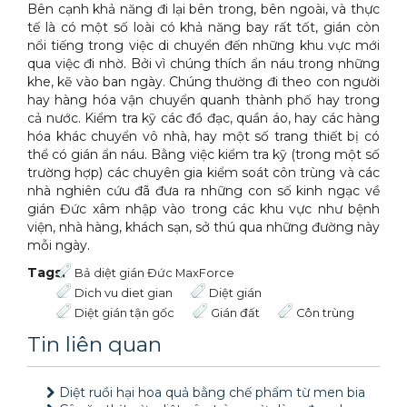
Bên cạnh khả năng đi lại bên trong, bên ngoài, và thực
tế là có một số loài có khả năng bay rất tốt, gián còn
nổi tiếng trong việc di chuyển đến những khu vực mới
qua việc đi nhờ. Bởi vì chúng thích ẩn náu trong những
khe, kẽ vào ban ngày. Chúng thường đi theo con người
hay hàng hóa vận chuyển quanh thành phố hay trong
cả nước. Kiểm tra kỹ các đồ đạc, quần áo, hay các hàng
hóa khác chuyển vô nhà, hay một số trang thiết bị có
thể có gián ẩn náu. Bằng việc kiểm tra kỹ (trong một số
trường hợp) các chuyên gia kiểm soát côn trùng và các
nhà nghiên cứu đã đưa ra những con số kinh ngạc về
gián Đức xâm nhập vào trong các khu vực như bệnh
viện, nhà hàng, khách sạn, sở thú qua những đường này
mỗi ngày.
Tags:
Bả diệt gián Đức MaxForce
Dich vu diet gian
Diệt gián
Diệt gián tận gốc
Gián đất
Côn trùng
Tin liên quan
Diệt ruồi hại hoa quả bằng chế phẩm từ men bia