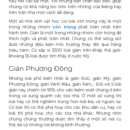
hầu hết các bề mặt. Với những bàn chân đặc biệt, giúp
chúng có khả năng leo trèo trên những cửa kiếng hay
trên trần nhà một cách dễ dàng.
Một số nhà sinh vật học coi loài côn trùng này là một
trong những nhóm
côn trùng
phát triển nhất trên
hành tinh. Gián là một trong những nhóm côn trùng dễ
thích nghi và phát triển nhất. Chúng có thể sống sót
dưới những điều kiện môi trường thay đổi qua hàng
triệu năm. Có xấp xỉ 3500 loài gián trên khắp thế giới-
khoảng 55 loài được tìm thấy ở nước Mỹ.
Gián Phương Đông
Những loài phổ biến nhất là gián Đức, gián Mỹ, gián
Phương Đông, gián Vành Nâu, gián Xám,... Đối với 5 loài
gián này chiếm tới 95% cho việc kiểm soát chúng ở bên
trong và xung quanh các tòa nhà. Ở một số vùng thì
loài này có thể nghiêm trọng hơn loài kia, và ngược lại.
Có loài thì có thể phá hoại cho các khu dân cư, hay có
loài thì phá hoại cho các tòa nhà khác. Nhưng nhìn
chung chúng thường được tìm thấy ở một số nơi cụ
thể, kể cả những nơi không bình thường.