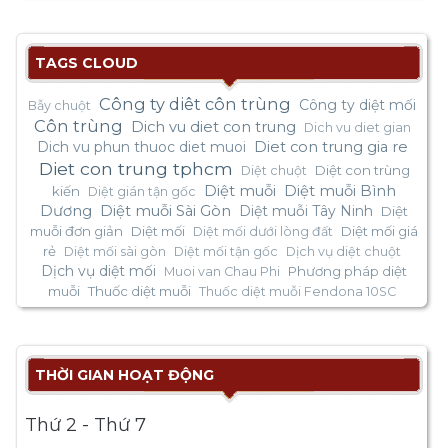
TAGS CLOUD
Công ty diêt côn trùng
Công ty diệt mối
Bẫy chuột
Côn trùng
Dich vu diet con trung
Dich vu diet gian
Dich vu phun thuoc diet muoi
Diet con trung gia re
Diet con trung tphcm
Diệt con trùng
Diệt chuột
Diệt muỗi
Diệt muỗi Bình
kiến
Diệt gián tận gốc
Dương
Diệt muỗi Sài Gòn
Diệt muỗi Tây Ninh
Diệt
muỗi đơn giản
Diệt mối
Diệt mối giá
Diệt mối dưới lòng đất
rẻ
Diệt mối sài gòn
Diệt mối tận gốc
Dịch vụ diệt chuột
Dịch vụ diệt mối
Phương pháp diệt
Muoi van Chau Phi
muỗi
Thuốc diệt muỗi
Thuốc diệt muỗi Fendona 10SC
THỜI GIAN HOẠT ĐỘNG
Thứ 2 - Thứ 7