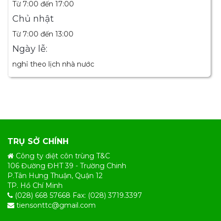
Từ 7:00 đến 17:00
Chủ nhật
Từ 7:00 đến 13:00
Ngày lễ:
nghỉ theo lịch nhà nước
TRỤ SỞ CHÍNH
Công ty diệt côn trùng T&C
106 Đường ĐHT 39 - Trường Chinh
P.Tân Hưng Thuận, Quận 12
TP. Hồ Chí Minh
(028) 668 57668 Fax: (028) 3719.3397
tiensonttc@gmail.com