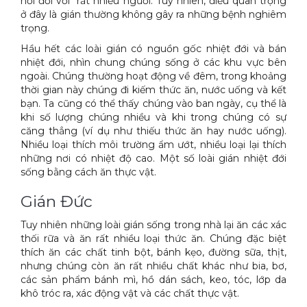
hơi đối với rất nhiều ngưới. Tuy nhiên, điều quan trọng
ở đây là gián thường không gây ra những bệnh nghiêm
trọng.
Hầu hết các loài gián có nguồn gốc nhiệt đới và bán
nhiệt đới, nhìn chung chúng sống ở các khu vực bên
ngoài. Chúng thường hoạt động về đêm, trong khoảng
thời gian này chúng đi kiếm thức ăn, nước uống và kết
bạn. Ta cũng có thể thấy chúng vào ban ngày, cụ thể là
khi số lượng chúng nhiều và khi trong chúng có sự
căng thẳng (ví dụ như thiếu thức ăn hay nước uống).
Nhiều loại thích môi trường ẩm ướt, nhiều loại lại thích
những nơi có nhiệt độ cao. Một số loài gián nhiệt đới
sống bằng cách ăn thực vật.
Gián Đức
Tuy nhiên những loài gián sống trong nhà lại ăn các xác
thối rữa và ăn rất nhiều loại thức ăn. Chúng đặc biệt
thích ăn các chất tinh bột, bánh kẹo, đường sữa, thịt,
nhưng chúng còn ăn rất nhiều chất khác như bia, bơ,
các sản phẩm bánh mì, hồ dán sách, keo, tóc, lớp da
khô tróc ra, xác động vật và các chất thực vật.