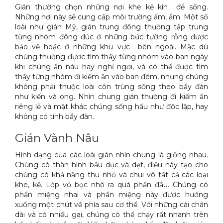
Gián thường chọn những nơi khe kẽ kín để sống.
Xe đẩy làm vệ sinh Sài Gòn
Những nơi này sẽ cung cấp môi trường ấm, ẩm. Một số
loài như gián Mỹ, gián trung đông thường tập trung
từng nhóm đông đúc ở những bức tường rỗng được
bảo vệ hoặc ở những khu vực bên ngoài. Mặc dù
chúng thường đựơc tìm thấy từng nhóm vào ban ngày
khi chúng ấn náu hay nghỉ ngơi, và có thể được tìm
thấy từng nhóm đi kiếm ăn vào ban đêm, nhưng chúng
không phải thuộc loài côn trùng sống theo bầy đàn
như kiến và ong. Nhìn chung gián thường đi kiếm ăn
riêng lẻ và mặt khác chúng sống hầu như độc lập, hay
không có tính bầy đàn.
Gián Vành Nâu
Hình dạng của các loài gián nhìn chung là giống nhau.
Chúng có thân hình bầu dục và dẹt, điều này tạo cho
chúng có khả năng thu nhỏ và chui vô tất cả các loại
khe, kẽ. Lớp vỏ bọc nhô ra quá phần đầu. Chúng có
phần miệng nhai và phần miệng này được hướng
xuống một chút về phía sau cơ thể. Với những cái chân
dài và có nhiều gai, chúng có thể chạy rất nhanh trên