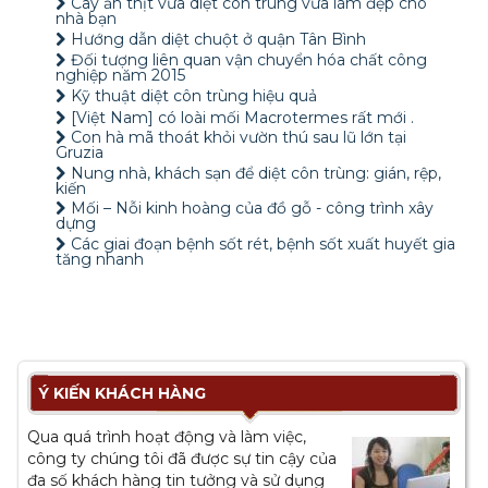
Cây ăn thịt vừa diệt côn trùng vừa làm đẹp cho
nhà bạn
Hướng dẫn diệt chuột ở quận Tân Bình
Đối tượng liên quan vận chuyển hóa chất công
nghiệp năm 2015
Kỹ thuật diệt côn trùng hiệu quả
[Việt Nam] có loài mối Macrotermes rất mới .
Con hà mã thoát khỏi vườn thú sau lũ lớn tại
Gruzia
Nung nhà, khách sạn để diệt côn trùng: gián, rệp,
kiến
Mối – Nỗi kinh hoàng của đồ gỗ - công trình xây
dựng
Các giai đoạn bệnh sốt rét, bệnh sốt xuất huyết gia
tăng nhanh
Ý KIẾN KHÁCH HÀNG
Qua quá trình hoạt động và làm việc,
công ty chúng tôi đã được sự tin cậy của
đa số khách hàng tin tưởng và sử dụng