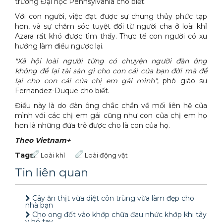
trường Đại học Pennsylvania cho biết.
Với con người, việc đạt được sự chung thủy phức tạp
hơn, và sự chăm sóc tuyệt đối từ người cha ở loài khỉ
Azara rất khó được tìm thấy. Thực tế con người có xu
hướng làm điều ngược lại.
"Xã hội loài người từng có chuyện người đàn ông
không để lại tài sản gì cho con cái của bạn đời mà để
lại cho con cái của chị em gái mình"
, phó giáo sư
Fernandez-Duque cho biết.
Điều này là do đàn ông chắc chắn về mối liên hệ của
mình với các chị em gái cũng như con của chị em họ
hơn là những đứa trẻ được cho là con của họ.
Theo Vietnam+
Tags:
Loài khỉ
Loài động vật
Tin liên quan
Cây ăn thịt vừa diệt côn trùng vừa làm đẹp cho
nhà bạn
Cho ong đốt vào khớp chữa đau nhức khớp khi tây
y bó tay