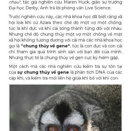
nhau"
, tác giả nghiên cứu Maren Huck, giáo sư trường
Xe đẩy làm vệ sinh Sài Gòn
Đại học Derby, Anh trả lời phỏng vấn Live Science.
Trước nghiên cứu này, các nhà khoa học đã biết rằng xã
hội loài khỉ cú Azara theo chế độ một vợ một chồng,
tức là khỉ đực và khỉ cái sống thành từng đôi với nhau.
Nhưng chế độ chung thủy một vợ một chồng về mặt
xã hội không tương đương với cái mà các nhà khoa học
gọi là
“chung thủy về gene"
, tức là con đực và con cái
chỉ tham gia quá trình sinh sản với bạn đời của mình.
Nhưng thực tế là chung thủy về gen cực kỳ hiếm gặp.
Một cách mà các nhà nghiên cứu kiểm tra sự tồn tại
của
sự chung thủy về gene
là phân tích DNA của các
cặp khỉ, và kiểm tra mối liên hệ giữa khỉ bố với khỉ con.