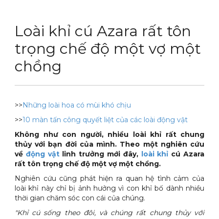
DỊCH VỤ
Thuốc diệt chuột Sài Gòn
Loài khỉ cú Azara rất tôn
THỦ THUẬT
Thuốc diệt kiến Sài Gòn
Dịch vụ tiêu diệt mối tận gốc
trọng chế độ một vợ một
LIÊN HỆ
Thuốc diệt gián Sài Gòn
Dịch vụ phun thuốc phòng trừ muỗi
Tin tức động vật
chồng
Hotline 0986 018 930 (Anh Sơn)
Thuốc diệt muỗi Sài Gòn
Dịch vụ kiểm soát chuột gây hại
Tin tức tổng hợp
Thuốc diệt mối Sài Gòn
Dịch vụ cung ứng thuốc diệt côn trùng
Hình ảnh
>>
Những loài hoa có mùi khó chịu
Máy phun rửa cao cấp
Dịch vụ kiểm soát gián
Sitemap
>>
10 màn tấn công quyết liệt của các loài động vật
Thiết bị vệ sinh sản phẩm
Dịch vụ phun diệt ruồi gây hại
Video
Không như con người, nhiều loài khỉ rất chung
thủy với bạn đời của mình. Theo một nghiên cứu
Thiết bị lau kính toà nhà
Dịch vụ tiêu diệt gián gây hại sức khỏe
Tài liệu xử lý côn trùng
về
động vật
linh trưởng mới đây,
loài khỉ
cú Azara
rất tôn trọng chế độ một vợ một chồng.
Máy chà rửa đánh bóng sàn
Dịch vụ xử lý tiêu diệt kiến tận gốc
Nghiên cứu cũng phát hiện ra quan hệ tình cảm của
loài khỉ này chỉ bị ảnh hưởng vì con khỉ bố dành nhiều
Máy diệt côn trùng
thời gian chăm sóc con cái của chúng.
Máy hút bụi
"Khỉ cú sống theo đôi, và chúng rất chung thủy với