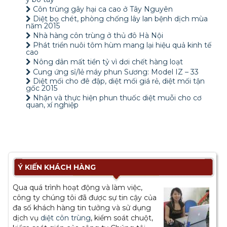
Côn trùng gây hại ca cao ở Tây Nguyên
Diệt bọ chét, phòng chống lây lan bệnh dịch mùa
năm 2015
Nhà hàng côn trùng ở thủ đô Hà Nội
Phát triển nuôi tôm hùm mang lại hiệu quả kinh tế
cao
Nông dân mất tiền tỷ vì dơi chết hàng loạt
Cung ứng sỉ/lẻ máy phun Sương: Model IZ – 33
Diệt mối cho đê đập, diệt mối giá rẻ, diệt mối tận
gốc 2015
Nhận và thực hiện phun thuốc diệt muỗi cho cơ
quan, xí nghiệp
Ý KIẾN KHÁCH HÀNG
Qua quá trình hoạt động và làm việc,
công ty chúng tôi đã được sự tin cậy của
đa số khách hàng tin tưởng và sử dụng
dịch vụ
diệt côn trùng
, kiểm soát chuột,