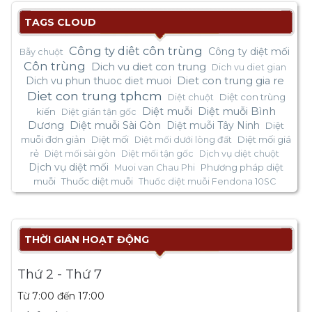
TAGS CLOUD
Công ty diêt côn trùng
Công ty diệt mối
Bẫy chuột
Côn trùng
Dich vu diet con trung
Dich vu diet gian
Dich vu phun thuoc diet muoi
Diet con trung gia re
Diet con trung tphcm
Diệt con trùng
Diệt chuột
Diệt muỗi
Diệt muỗi Bình
kiến
Diệt gián tận gốc
Dương
Diệt muỗi Sài Gòn
Diệt muỗi Tây Ninh
Diệt
muỗi đơn giản
Diệt mối
Diệt mối giá
Diệt mối dưới lòng đất
rẻ
Diệt mối sài gòn
Diệt mối tận gốc
Dịch vụ diệt chuột
Dịch vụ diệt mối
Phương pháp diệt
Muoi van Chau Phi
muỗi
Thuốc diệt muỗi
Thuốc diệt muỗi Fendona 10SC
THỜI GIAN HOẠT ĐỘNG
Thứ 2 - Thứ 7
Từ 7:00 đến 17:00