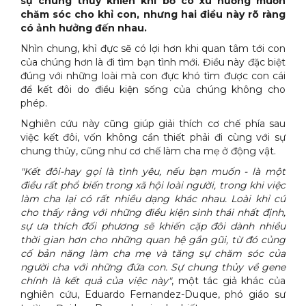
sự chung thủy khiến khỉ bố có xu hướng muốn
chăm sóc cho khỉ con, nhưng hai điều này rõ ràng
có ảnh hưởng đến nhau.
Nhìn chung, khỉ đực sẽ có lợi hơn khi quan tâm tới con
của chúng hơn là đi tìm bạn tình mới. Điều này đặc biệt
đúng với những loài mà con đực khó tìm được con cái
để kết đôi do điều kiện sống của chúng không cho
phép.
Nghiên cứu này cũng giúp giải thích cơ chế phía sau
việc kết đôi, vốn không cần thiết phải đi cùng với sự
chung thủy, cũng như cơ chế làm cha mẹ ở động vật.
"Kết đôi-hay gọi là tình yêu, nếu bạn muốn - là một
điều rất phổ biến trong xã hội loài người, trong khi việc
làm cha lại có rất nhiều dạng khác nhau. Loài khỉ cú
cho thấy rằng với những điều kiện sinh thái nhất định,
sự ưa thích đối phương sẽ khiến cặp đôi dành nhiều
thời gian hơn cho những quan hệ gần gũi, từ đó củng
cố bản năng làm cha mẹ và tăng sự chăm sóc của
người cha với những đứa con. Sự chung thủy về gene
chính là kết quả của việc này"
, một tác giả khác của
nghiên cứu, Eduardo Fernandez-Duque, phó giáo sư