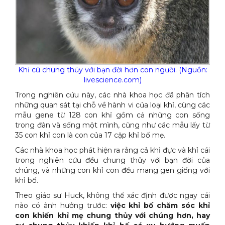
Khỉ cú chung thủy với bạn đời hơn con người. (Nguồn:
livescience.com)
Trong nghiên cứu này, các nhà khoa học đã phân tích
những quan sát tại chỗ về hành vi của loại khỉ, cùng các
mẫu gene từ 128 con khỉ gồm cả những con sống
trong đàn và sống một mình, cũng như các mẫu lấy từ
35 con khỉ con là con của 17 cặp khỉ bố mẹ.
Các nhà khoa học phát hiện ra rằng cả khỉ đực và khỉ cái
trong nghiên cứu đều chung thủy với bạn đời của
chúng, và những con khỉ con đều mang gen giống với
khỉ bố.
Theo giáo sư Huck, không thể xác định được ngay cái
nào có ảnh hưởng trước:
việc khỉ bố chăm sóc khỉ
con khiến khỉ mẹ chung thủy với chúng hơn, hay