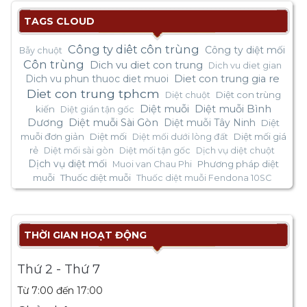
TAGS CLOUD
Công ty diêt côn trùng
Công ty diệt mối
Bẫy chuột
Côn trùng
Dich vu diet con trung
Dich vu diet gian
Dich vu phun thuoc diet muoi
Diet con trung gia re
Diet con trung tphcm
Diệt con trùng
Diệt chuột
Diệt muỗi
Diệt muỗi Bình
kiến
Diệt gián tận gốc
Dương
Diệt muỗi Sài Gòn
Diệt muỗi Tây Ninh
Diệt
muỗi đơn giản
Diệt mối
Diệt mối giá
Diệt mối dưới lòng đất
rẻ
Diệt mối sài gòn
Diệt mối tận gốc
Dịch vụ diệt chuột
Dịch vụ diệt mối
Phương pháp diệt
Muoi van Chau Phi
muỗi
Thuốc diệt muỗi
Thuốc diệt muỗi Fendona 10SC
THỜI GIAN HOẠT ĐỘNG
Thứ 2 - Thứ 7
Từ 7:00 đến 17:00