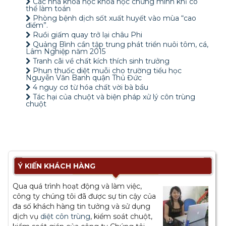
Các nhà khoa học khoa học chứng minh khỉ có
thể làm toán
Phòng bệnh dịch sốt xuất huyết vào mùa “cao
điểm”.
Ruồi giấm quay trở lại châu Phi
Quảng Bình cần tập trung phát triển nuôi tôm, cá,
Lâm Nghiệp năm 2015
Tranh cãi về chất kích thích sinh trưởng
Phun thuốc diệt muỗi cho trường tiểu học
Nguyễn Văn Banh quận Thủ Đức
4 nguy cơ từ hóa chất vời bà bầu
Tác hại của chuột và biện pháp xử lý côn trùng
chuột
Ý KIẾN KHÁCH HÀNG
Qua quá trình hoạt động và làm việc,
công ty chúng tôi đã được sự tin cậy của
đa số khách hàng tin tưởng và sử dụng
dịch vụ
diệt côn trùng
, kiểm soát chuột,