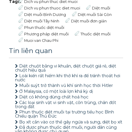
Tags:
Dich vu phun thuc diet muoi
Dich vu phun thuoc diet muoi
Diệt muỗi
Diệt muỗi Bình Dương
Diệt muỗi Sài Gòn
Diệt muỗi Tây Ninh
Diệt muỗi đơn giản
Phun thuốc diệt muỗi
Phương pháp diệt muỗi
Thuốc diệt muỗi
Muoi van Chau Phi
Tin liên quan
Diệt chuột bằng vi khuẩn, diệt chuột giá rẻ, diệt
chuột hiệu quả
Loài kiến rất hiếm khi thở khí ra để tránh thoát hơi
nước
Muỗi suýt trở thành vũ khí sinh học thời Hitler
Ở Malaysia, có một loài lợn khá kỳ dị
Diệt cỏ không dùng chất hoá học
Các loại sinh vật vi sinh vật, côn trùng, chân đốt
trong đất
Phun thuốc diệt muỗi tại trường tiểu học Bình
Chiểu quận Thủ Đức
Bọ xít cắn vào cơ thể gây ngứa và sưng, diệt bọ xít
Đã được phun thuốc diệt muỗi, người dân cũng
vẫn không được chủ quan