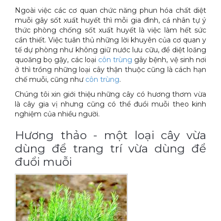
Ngoài việc các cơ quan chức năng phun hóa chất diệt
Xe đẩy làm vệ sinh Sài Gòn
muỗi gây sốt xuất huyết thì mỗi gia đình, cá nhân tự ý
thức phòng chống sốt xuất huyết là việc làm hết sức
cần thiết. Việc tuân thủ những lời khuyên của cơ quan y
tế dự phòng như không giữ nước lưu cữu, để diệt loăng
quoăng bọ gậy, các loại
côn trùng
gây bệnh, vệ sinh nơi
ở thì trồng những loại cây thận thuộc cũng là cách hạn
chế muỗi, cũng như
côn trùng
.
Chúng tôi xin giới thiệu những cây có hương thơm vừa
là cây gia vị nhưng cũng có thể đuổi muỗi theo kinh
nghiệm của nhiều người.
Hương thảo - một loại cây vừa
dùng để trang trí vừa dùng để
đuổi muỗi