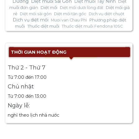
Dương
Diệt muỗi Sài Gòn
Diệt muỗi Tây Ninh
Diệt
muỗi đơn giản
Diệt mối
Diệt mối giá
Diệt mối dưới lòng đất
rẻ
Diệt mối sài gòn
Diệt mối tận gốc
Dịch vụ diệt chuột
Dịch vụ diệt mối
Phương pháp diệt
Muoi van Chau Phi
muỗi
Thuốc diệt muỗi
Thuốc diệt muỗi Fendona 10SC
THỜI GIAN HOẠT ĐỘNG
Thứ 2 - Thứ 7
Từ 7:00 đến 17:00
Chủ nhật
Từ 7:00 đến 13:00
Ngày lễ:
nghỉ theo lịch nhà nước