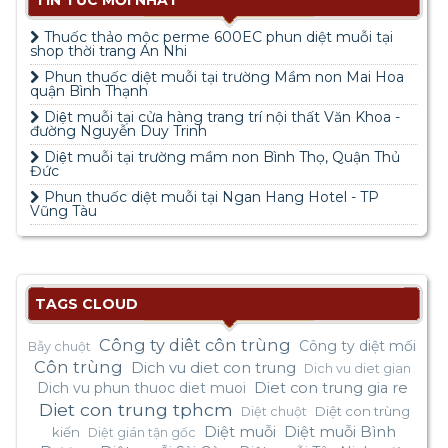
TIN TỨC MỚI NHẤT
Thuốc thảo mộc perme 600EC phun diệt muỗi tại
shop thời trang An Nhi
Phun thuốc diệt muỗi tại trường Mầm non Mai Hoa
quận Bình Thạnh
Diệt muỗi tại cửa hàng trang trí nội thất Văn Khoa -
đường Nguyễn Duy Trinh
Diệt muỗi tại trường mầm non Bình Thọ, Quận Thủ
Đức
Phun thuốc diệt muỗi tại Ngan Hang Hotel - TP
Vũng Tàu
TAGS CLOUD
Công ty diêt côn trùng
Công ty diệt mối
Bẫy chuột
Côn trùng
Dich vu diet con trung
Dich vu diet gian
Dich vu phun thuoc diet muoi
Diet con trung gia re
Diet con trung tphcm
Diệt con trùng
Diệt chuột
Diệt muỗi
Diệt muỗi Bình
kiến
Diệt gián tận gốc