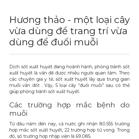
DỊCH VỤ
Thuốc diệt chuột Sài Gòn
Hương thảo - một loại cây
THỦ THUẬT
Thuốc diệt kiến Sài Gòn
Dịch vụ tiêu diệt mối tận gốc
vừa dùng để trang trí vừa
LIÊN HỆ
Thuốc diệt gián Sài Gòn
Dịch vụ phun thuốc phòng trừ muỗi
Tin tức động vật
dùng để đuổi muỗi
Hotline 0986 018 930 (Anh Sơn)
Thuốc diệt muỗi Sài Gòn
Dịch vụ kiểm soát chuột gây hại
Tin tức tổng hợp
Thuốc diệt mối Sài Gòn
Dịch vụ cung ứng thuốc diệt côn trùng
Hình ảnh
Dịch sốt xuất huyết đang hoành hành, phòng tránh sốt
Máy phun rửa cao cấp
Dịch vụ kiểm soát gián
Sitemap
xuất huyết là vấn đề được nhiều người quan tâm. Theo
các chuyên gia y tế, sốt xuất huyết lây qua trung gian
Thiết bị vệ sinh sản phẩm
Dịch vụ phun diệt ruồi gây hại
Video
muỗi vằn đốt . Vậy, 5 loại cây “đuổi muỗi” sau có thể
giúp phòng tránh sốt xuất huyết.
Thiết bị lau kính toà nhà
Dịch vụ tiêu diệt gián gây hại sức khỏe
Tài liệu xử lý côn trùng
Các trường hợp mắc bệnh do
Máy chà rửa đánh bóng sàn
Dịch vụ xử lý tiêu diệt kiến tận gốc
muỗi
Máy diệt côn trùng
Từ đầu năm đến nay, cả nước ghi nhận 80.555 trường
hợp mắc sốt xuất huyết, 22 trường hợp tử vong. Trong
Máy hút bụi
đó, số trường hợp nhập viện là 69.085.