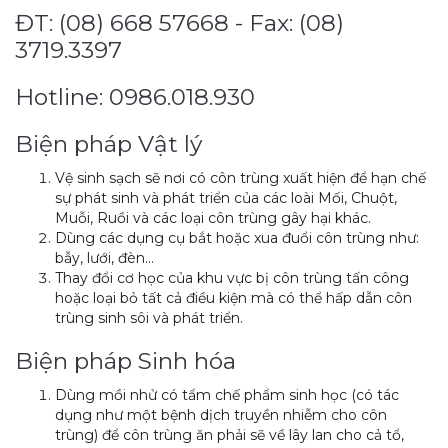
ĐT: (08) 668 57668 - Fax: (08)
3719.3397
Hotline: 0986.018.930
Biện pháp Vật lý
Vệ sinh sạch sẽ nơi có côn trùng xuất hiện để hạn chế
sự phát sinh và phát triển của các loài Mối, Chuột,
Muỗi, Ruồi và các loại côn trùng gây hại khác.
Dùng các dụng cụ bắt hoặc xua đuổi côn trùng như:
bẫy, lưới, đèn…
Thay đổi cơ học của khu vực bị côn trùng tấn công
hoặc loại bỏ tất cả điều kiện mà có thể hấp dẫn côn
trùng sinh sôi và phát triển.
Biện pháp Sinh hóa
Dùng mồi nhử có tẩm chế phẩm sinh học (có tác
dụng như một bệnh dịch truyền nhiễm cho côn
trùng) để côn trùng ăn phải sẽ về lây lan cho cả tổ,