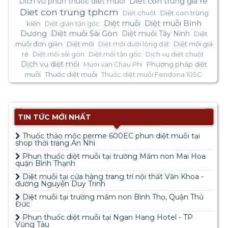
Dich vu phun thuoc diet muoi
Diet con trung gia re
Diet con trung tphcm
Diệt con trùng
Diệt chuột
Diệt muỗi
Diệt muỗi Bình
kiến
Diệt gián tận gốc
Dương
Diệt muỗi Sài Gòn
Diệt muỗi Tây Ninh
Diệt
muỗi đơn giản
Diệt mối
Diệt mối giá
Diệt mối dưới lòng đất
rẻ
Diệt mối sài gòn
Diệt mối tận gốc
Dịch vụ diệt chuột
Dịch vụ diệt mối
Phương pháp diệt
Muoi van Chau Phi
muỗi
Thuốc diệt muỗi
Thuốc diệt muỗi Fendona 10SC
TIN TỨC MỚI NHẤT
Thuốc thảo mộc perme 600EC phun diệt muỗi tại
shop thời trang An Nhi
Phun thuốc diệt muỗi tại trường Mầm non Mai Hoa
quận Bình Thạnh
Diệt muỗi tại cửa hàng trang trí nội thất Văn Khoa -
đường Nguyễn Duy Trinh
Diệt muỗi tại trường mầm non Bình Thọ, Quận Thủ
Đức
Phun thuốc diệt muỗi tại Ngan Hang Hotel - TP
Vũng Tàu