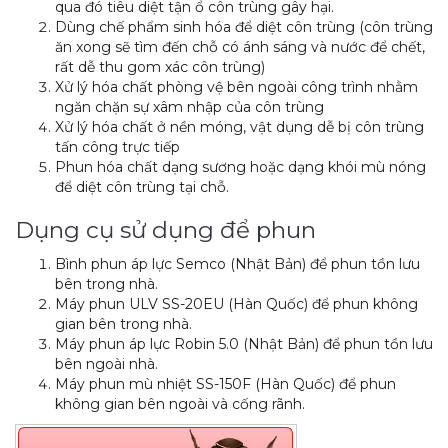
qua đó tiêu diệt tận ổ côn trùng gây hại.
Dùng chế phẩm sinh hóa để diệt côn trùng (côn trùng
ăn xong sẽ tìm đến chỗ có ánh sáng và nước để chết,
rất dễ thu gom xác côn trùng)
Xử lý hóa chất phòng vệ bên ngoài công trình nhằm
ngăn chặn sự xâm nhập của côn trùng
Xử lý hóa chất ở nền móng, vật dụng dễ bị côn trùng
tấn công trực tiếp
Phun hóa chất dạng sương hoặc dạng khói mù nóng
để diệt côn trùng tại chỗ.
Dụng cụ sử dụng để phun
Bình phun áp lực Semco (Nhật Bản) để phun tồn lưu
bên trong nhà.
Máy phun ULV SS-20EU (Hàn Quốc) để phun không
gian bên trong nhà.
Máy phun áp lực Robin 5.0 (Nhật Bản) để phun tồn lưu
bên ngoài nhà.
Máy phun mù nhiệt SS-150F (Hàn Quốc) để phun
không gian bên ngoài và cống rãnh.