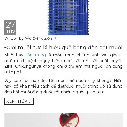
27
TH9
Written by
Phù Chi Nguyên
Đuổi muỗi cực kì hiệu quả bằng đèn bắt muỗi
Muỗi hay
côn trùng
là một trong những sinh vật gây ra
nhiều dịch bệnh nguy hiểm như: sốt rét, sốt xuất huyết,
Zika, Chikungunya không chỉ ở trẻ em mà người lớn cũng
mắc phải.
Vậy có cách nào để diệt muỗi hiệu quả hay không? Hiện
nay, có khá nhiều cách để diệt/đuổi muỗi trong đó sử dụng
đèn bắt muỗi đang được rất nhiều người quan tâm.
XEM TIẾP...