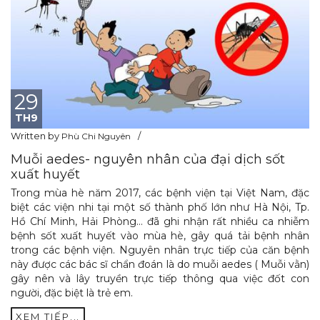
29
TH9
Written by
Phù Chi Nguyên
Muỗi aedes- nguyên nhân của đại dịch sốt
xuất huyết
Trong mùa hè năm 2017, các bệnh viện tại Việt Nam, đặc
biệt các viện nhi tại một số thành phố lớn như Hà Nội, Tp.
Hồ Chí Minh, Hải Phòng… đã ghi nhận rất nhiều ca nhiễm
bệnh sốt xuất huyết vào mùa hè, gây quá tải bệnh nhân
trong các bệnh viện. Nguyên nhân trực tiếp của căn bệnh
này được các bác sĩ chẩn đoán là do muỗi aedes ( Muỗi vằn)
gây nên và lây truyền trực tiếp thông qua việc đốt con
người, đặc biệt là trẻ em.
XEM TIẾP...