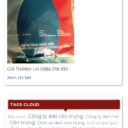
GIÁ THÀNH: LH 0986 018 930
Xem chi tiết
TAGS CLOUD
Công ty diêt côn trùng
Công ty diệt mối
Bẫy chuột
Côn trùng
Dich vu diet con trung
Dich vu diet gian