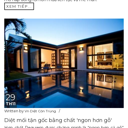
XEM TIẾP...
29
TH11
Written by
Vn Diệt Côn Trùng
Diệt mối tận gốc bằng chất 'ngon hơn gỗ'
Hợp chất Requiem được chứng minh là “ngon hơn cả gỗ”