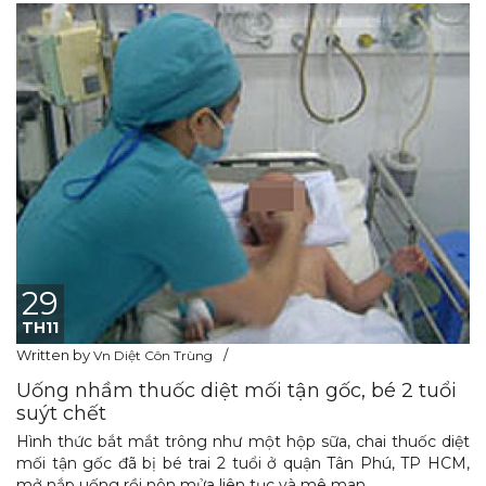
29
TH11
Written by
Vn Diệt Côn Trùng
Uống nhầm thuốc diệt mối tận gốc, bé 2 tuổi
suýt chết
Hình thức bắt mắt trông như một hộp sữa, chai thuốc diệt
mối tận gốc đã bị bé trai 2 tuổi ở quận Tân Phú, TP HCM,
mở nắp uống rồi nôn mửa liên tục và mê man.