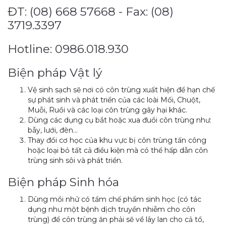
ĐT: (08) 668 57668 - Fax: (08)
3719.3397
Hotline: 0986.018.930
Biện pháp Vật lý
Vệ sinh sạch sẽ nơi có côn trùng xuất hiện để hạn chế
sự phát sinh và phát triển của các loài Mối, Chuột,
Muỗi, Ruồi và các loại côn trùng gây hại khác.
Dùng các dụng cụ bắt hoặc xua đuổi côn trùng như:
bẫy, lưới, đèn…
Thay đổi cơ học của khu vực bị côn trùng tấn công
hoặc loại bỏ tất cả điều kiện mà có thể hấp dẫn côn
trùng sinh sôi và phát triển.
Biện pháp Sinh hóa
Dùng mồi nhử có tẩm chế phẩm sinh học (có tác
dụng như một bệnh dịch truyền nhiễm cho côn
trùng) để côn trùng ăn phải sẽ về lây lan cho cả tổ,