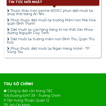
TIN TỨC MỚI NHẤT
Thuốc thảo mộc perme 600EC phun diệt muỗi tại
shop thời trang An Nhi
Phun thuốc diệt muỗi tại trường Mầm non Mai Hoa
quận Bình Thạnh
Diệt muỗi tại cửa hàng trang trí nội thất Văn Khoa -
đường Nguyễn Duy Trinh
Diệt muỗi tại trường mầm non Bình Thọ, Quận Thủ
Đức
Phun thuốc diệt muỗi tại Ngan Hang Hotel - TP
Vũng Tàu
TRỤ SỞ CHÍNH
Công ty diệt côn trùng T&C
106 Đường ĐHT 39 - Trường Chinh
P.Tân Hưng Thuận, Quận 12
TP. Hồ Chí Minh