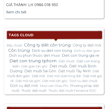
GIÁ THÀNH: LH 0986 018 930
Xem chi tiết
TAGS CLOUD
Công ty diêt côn trùng
Công ty diệt mối
Bẫy chuột
Côn trùng
Dich vu diet con trung
Dich vu diet gian
Dich vu phun thuoc diet muoi
Diet con trung gia re
Diet con trung tphcm
Diệt con trùng
Diệt chuột
Diệt muỗi
Diệt muỗi Bình
kiến
Diệt gián tận gốc
Dương
Diệt muỗi Sài Gòn
Diệt muỗi Tây Ninh
Diệt
muỗi đơn giản
Diệt mối
Diệt mối giá
Diệt mối dưới lòng đất
rẻ
Diệt mối sài gòn
Diệt mối tận gốc
Dịch vụ diệt chuột
Dịch vụ diệt mối
Phương pháp diệt
Muoi van Chau Phi
muỗi
Thuốc diệt muỗi
Thuốc diệt muỗi Fendona 10SC