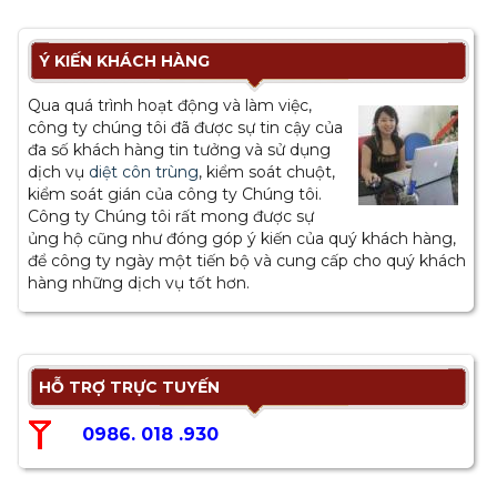
DỊCH VỤ CHÀ SÀN - ĐÁNH BÓNG
CHI TIẾT
XEM HÌNH
Ý KIẾN KHÁCH HÀNG
Qua quá trình hoạt động và làm việc,
công ty chúng tôi đã được sự tin cậy của
đa số khách hàng tin tưởng và sử dụng
dịch vụ
diệt côn trùng
, kiểm soát chuột,
kiểm soát gián của công ty Chúng tôi.
Công ty Chúng tôi rất mong được sự
ủng hộ cũng như đóng góp ý kiến của quý khách hàng,
để công ty ngày một tiến bộ và cung cấp cho quý khách
hàng những dịch vụ tốt hơn.
HỖ TRỢ TRỰC TUYẾN
0986. 018 .930