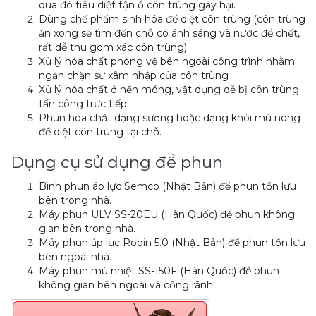
qua đó tiêu diệt tận ổ côn trùng gây hại.
Dùng chế phẩm sinh hóa để diệt côn trùng (côn trùng
ăn xong sẽ tìm đến chỗ có ánh sáng và nước để chết,
rất dễ thu gom xác côn trùng)
Xử lý hóa chất phòng vệ bên ngoài công trình nhằm
ngăn chặn sự xâm nhập của côn trùng
Xử lý hóa chất ở nền móng, vật dụng dễ bị côn trùng
tấn công trực tiếp
Phun hóa chất dạng sương hoặc dạng khói mù nóng
để diệt côn trùng tại chỗ.
Dụng cụ sử dụng để phun
Bình phun áp lực Semco (Nhật Bản) để phun tồn lưu
bên trong nhà.
Máy phun ULV SS-20EU (Hàn Quốc) để phun không
gian bên trong nhà.
Máy phun áp lực Robin 5.0 (Nhật Bản) để phun tồn lưu
bên ngoài nhà.
Máy phun mù nhiệt SS-150F (Hàn Quốc) để phun
không gian bên ngoài và cống rãnh.