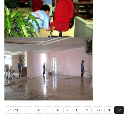
DỊCH VỤ GIẶT THẢM
CHI TIẾT
XEM HÌNH
DỊCH VỤ GIẶT GHẾ
CHI TIẾT
XEM HÌNH
‹ trước
…
4
5
6
7
8
9
10
11
12