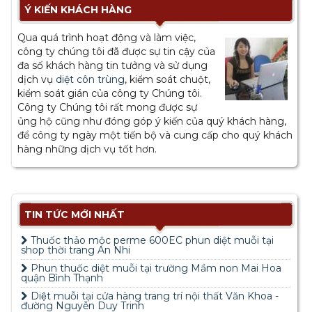
Ý KIẾN KHÁCH HÀNG
Qua quá trình hoạt động và làm việc,
công ty chúng tôi đã được sự tin cậy của
đa số khách hàng tin tưởng và sử dụng
dịch vụ
diệt côn trùng
, kiểm soát chuột,
kiểm soát gián của công ty Chúng tôi.
Công ty Chúng tôi rất mong được sự
ủng hộ cũng như đóng góp ý kiến của quý khách hàng,
để công ty ngày một tiến bộ và cung cấp cho quý khách
hàng những dịch vụ tốt hơn.
TIN TỨC MỚI NHẤT
Thuốc thảo mộc perme 600EC phun diệt muỗi tại
shop thời trang An Nhi
Phun thuốc diệt muỗi tại trường Mầm non Mai Hoa
quận Bình Thạnh
Diệt muỗi tại cửa hàng trang trí nội thất Văn Khoa -
đường Nguyễn Duy Trinh