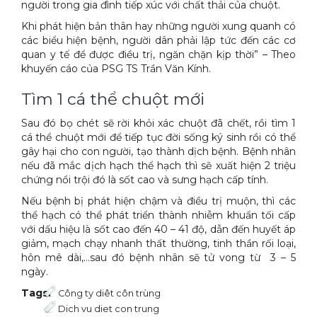
người trong gia đình tiếp xúc với chất thải của chuột.
Khi phát hiện bản thân hay những người xung quanh có
các biểu hiện bệnh, người dân phải lập tức đến các cơ
quan y tế để được điều trị, ngăn chặn kịp thời” – Theo
khuyến cáo của PSG TS Trần Văn Kính.
Tìm 1 cá thể chuột mới
Sau đó bọ chét sẽ rời khỏi xác chuột đã chết, rồi tìm 1
cá thể chuột mới để tiếp tục đời sống ký sinh rồi có thể
gây hại cho con người, tạo thành dịch bệnh. Bệnh nhân
nếu đã mắc dịch hạch thể hạch thì sẽ xuất hiện 2 triệu
chứng nổi trội đó là sốt cao và sưng hạch cấp tính.
Nếu bệnh bị phát hiện chậm và điều trị muộn, thì các
thể hạch có thể phát triển thành nhiễm khuẩn tối cấp
với dấu hiệu là sốt cao đến 40 – 41 độ, dẫn đến huyết áp
giảm, mạch chạy nhanh thất thường, tinh thần rối loại,
hôn mê dài,…sau đó bệnh nhân sẽ tử vong từ 3 – 5
ngày.
Tags:
Công ty diêt côn trùng
Dich vu diet con trung