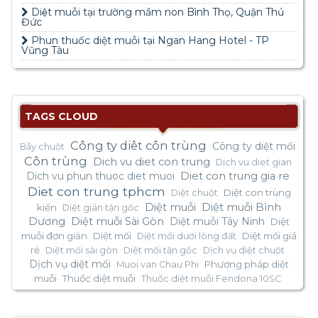
Diệt muỗi tại trường mầm non Bình Thọ, Quận Thủ
Đức
Phun thuốc diệt muỗi tại Ngan Hang Hotel - TP
Vũng Tàu
TAGS CLOUD
Công ty diêt côn trùng
Công ty diệt mối
Bẫy chuột
Côn trùng
Dich vu diet con trung
Dich vu diet gian
Dich vu phun thuoc diet muoi
Diet con trung gia re
Diet con trung tphcm
Diệt con trùng
Diệt chuột
Diệt muỗi
Diệt muỗi Bình
kiến
Diệt gián tận gốc
Dương
Diệt muỗi Sài Gòn
Diệt muỗi Tây Ninh
Diệt
muỗi đơn giản
Diệt mối
Diệt mối giá
Diệt mối dưới lòng đất
rẻ
Diệt mối sài gòn
Diệt mối tận gốc
Dịch vụ diệt chuột
Dịch vụ diệt mối
Phương pháp diệt
Muoi van Chau Phi
muỗi
Thuốc diệt muỗi
Thuốc diệt muỗi Fendona 10SC