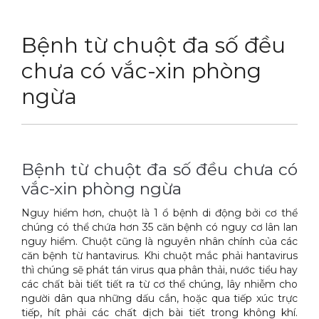
DỊCH VỤ
Thuốc diệt chuột Sài Gòn
Bệnh từ chuột đa số đều
THỦ THUẬT
Thuốc diệt kiến Sài Gòn
Dịch vụ tiêu diệt mối tận gốc
chưa có vắc-xin phòng
LIÊN HỆ
Thuốc diệt gián Sài Gòn
Dịch vụ phun thuốc phòng trừ muỗi
Tin tức động vật
ngừa
Hotline 0986 018 930 (Anh Sơn)
Thuốc diệt muỗi Sài Gòn
Dịch vụ kiểm soát chuột gây hại
Tin tức tổng hợp
Thuốc diệt mối Sài Gòn
Dịch vụ cung ứng thuốc diệt côn trùng
Hình ảnh
Bệnh từ chuột đa số đều chưa có
Máy phun rửa cao cấp
Dịch vụ kiểm soát gián
Sitemap
vắc-xin phòng ngừa
Thiết bị vệ sinh sản phẩm
Dịch vụ phun diệt ruồi gây hại
Video
Nguy hiểm hơn, chuột là 1 ổ bệnh di động bởi cơ thể
Thiết bị lau kính toà nhà
Dịch vụ tiêu diệt gián gây hại sức khỏe
Tài liệu xử lý côn trùng
chúng có thể chứa hơn 35 căn bệnh có nguy cơ lân lan
nguy hiểm. Chuột cũng là nguyên nhân chính của các
Máy chà rửa đánh bóng sàn
Dịch vụ xử lý tiêu diệt kiến tận gốc
căn bệnh từ hantavirus. Khi chuột mắc phải hantavirus
thì chúng sẽ phát tán virus qua phân thải, nước tiểu hay
Máy diệt côn trùng
các chất bài tiết tiết ra từ cơ thể chúng, lây nhiễm cho
người dân qua những dấu cắn, hoặc qua tiếp xúc trực
Máy hút bụi
tiếp, hít phải các chất dịch bài tiết trong không khí.