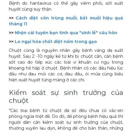
Bệnh do hantavirus có thể gây viêm phổi, sốt xuất
Xe đẩy làm vệ sinh Sài Gòn
huyết cùng suy thận.
>>
Cách diệt côn trùng muỗi, bắt muỗi hiệu quả
tháng 11
>>
Nhện cái tuyển bạn tình qua "sính lễ" cầu hôn
>>
Lo ngại hóa chất diệt nấm trong gạo
Chuột cũng là nguyên nhân gây bệnh vàng da xuất
huyết. Sau 2 -10 ngày kể từ khi bị chuột cắn, căn bệnh
sốt cao do tiếp xúc các loài vi khuẩn cư ngụ trong
khoang hô hấp ở chuột. Bệnh nhân có các dấu hiệu lúc
đầu như đau mỏi các cơ, đau đầu, ói mửa cùng biểu
hiện xuất huyết từng mảng ở các chi.
Kiểm soát sự sinh trưởng của
chuột
“Các loại bệnh từ chuột đa số đều chưa có vắc-xin
phòng ngừa triệt để. Do đó, để phòng bệnh hiệu quả thì
người dân cần kiểm soát sự sinh trưởng của chuột,
thường xuyên lau dọn, không để cho bản thân, những