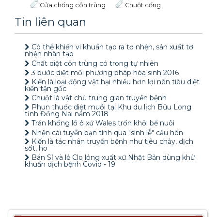
Cửa chống côn trùng
Chuột cống
Tin liên quan
Có thể khiến vi khuẩn tạo ra tơ nhện, sản xuất tơ
nhện nhân tạo
Chất diệt côn trùng có trong tự nhiên
3 bước diệt mối phương pháp hóa sinh 2016
Kiến là loại động vật hại nhiều hơn lợi nên tiêu diệt
kiến tận gốc
Chuột là vật chủ trung gian truyền bệnh
Phun thuốc diệt muỗi tại Khu du lịch Bửu Long
tỉnh Đồng Nai năm 2018
Trăn khổng lồ ở xứ Wales trốn khỏi bể nuôi
Nhện cái tuyển bạn tình qua "sính lễ" cầu hôn
Kiến là tác nhân truyền bệnh như tiêu chảy, dịch
sốt, ho
Bán Sỉ và lẻ Clo lỏng xuất xứ Nhật Bản dùng khử
khuẩn dịch bệnh Covid - 19