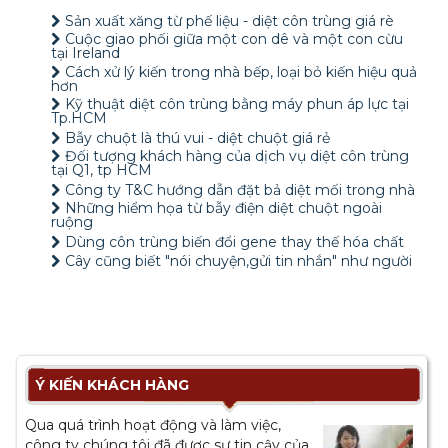
Sản xuất xăng từ phế liệu - diệt côn trùng giá rè
Cuộc giao phối giữa một con dê và một con cừu
tại Ireland
Cách xử lý kiến ​​trong nhà bếp, loại bỏ kiến hiệu quả
hơn
Kỹ thuật diệt côn trùng bằng máy phun áp lực tại
Tp.HCM
Bẫy chuột là thú vui - diệt chuột giá rẻ
Đối tượng khách hàng của dịch vụ diệt côn trùng
tại Q1, tp HCM
Công ty T&C hướng dẫn đặt bả diệt mối trong nhà
Những hiểm họa từ bẫy điện diệt chuột ngoài
ruộng
Dùng côn trùng biến đổi gene thay thế hóa chất
Cây cũng biết "nói chuyện,gửi tin nhắn" như người
Ý KIẾN KHÁCH HÀNG
Qua quá trình hoạt động và làm việc,
công ty chúng tôi đã được sự tin cậy của