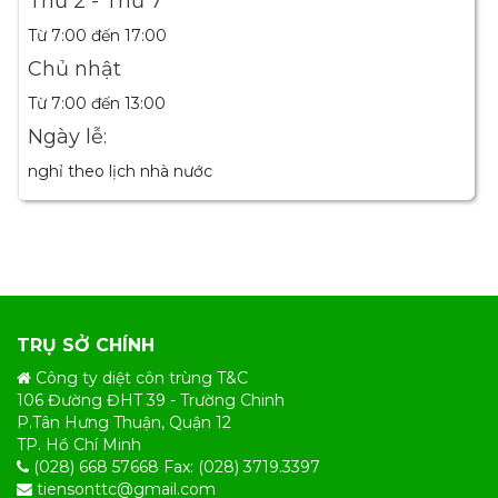
Thứ 2 - Thứ 7
Từ 7:00 đến 17:00
Chủ nhật
Từ 7:00 đến 13:00
Ngày lễ:
nghỉ theo lịch nhà nước
TRỤ SỞ CHÍNH
Công ty diệt côn trùng T&C
106 Đường ĐHT 39 - Trường Chinh
P.Tân Hưng Thuận, Quận 12
TP. Hồ Chí Minh
(028) 668 57668 Fax: (028) 3719.3397
tiensonttc@gmail.com