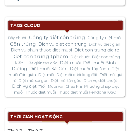
TAGS CLOUD
Công ty diêt côn trùng
Công ty diệt mối
Bẫy chuột
Côn trùng
Dich vu diet con trung
Dich vu diet gian
Dich vu phun thuoc diet muoi
Diet con trung gia re
Diet con trung tphcm
Diệt con trùng
Diệt chuột
Diệt muỗi
Diệt muỗi Bình
kiến
Diệt gián tận gốc
Dương
Diệt muỗi Sài Gòn
Diệt muỗi Tây Ninh
Diệt
muỗi đơn giản
Diệt mối
Diệt mối giá
Diệt mối dưới lòng đất
rẻ
Diệt mối sài gòn
Diệt mối tận gốc
Dịch vụ diệt chuột
Dịch vụ diệt mối
Phương pháp diệt
Muoi van Chau Phi
muỗi
Thuốc diệt muỗi
Thuốc diệt muỗi Fendona 10SC
THỜI GIAN HOẠT ĐỘNG