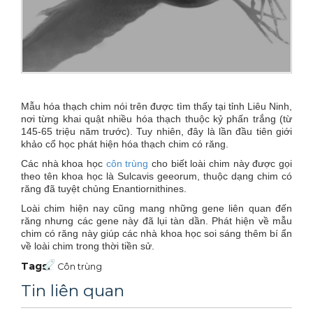
Xe đẩy làm vệ sinh Sài Gòn
Mẫu hóa thạch chim nói trên được tìm thấy tại tỉnh Liêu Ninh,
nơi từng khai quật nhiều hóa thạch thuộc kỷ phấn trắng (từ
145-65 triệu năm trước). Tuy nhiên, đây là lần đầu tiên giới
khảo cổ học phát hiện hóa thạch chim có răng.
Các nhà khoa học
côn trùng
cho biết loài chim này được gọi
theo tên khoa học là Sulcavis geeorum, thuộc dạng chim có
răng đã tuyệt chủng Enantiornithines.
Loài chim hiện nay cũng mang những gene liên quan đến
răng nhưng các gene này đã lụi tàn dần. Phát hiện về mẫu
chim có răng này giúp các nhà khoa học soi sáng thêm bí ẩn
về loài chim trong thời tiền sử.
Tags:
Côn trùng
Tin liên quan