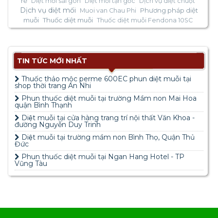
rẻ
Diệt mối sài gòn
Diệt mối tận gốc
Dịch vụ diệt chuột
Dịch vụ diệt mối
Phương pháp diệt
Muoi van Chau Phi
muỗi
Thuốc diệt muỗi
Thuốc diệt muỗi Fendona 10SC
TIN TỨC MỚI NHẤT
Thuốc thảo mộc perme 600EC phun diệt muỗi tại
shop thời trang An Nhi
Phun thuốc diệt muỗi tại trường Mầm non Mai Hoa
quận Bình Thạnh
Diệt muỗi tại cửa hàng trang trí nội thất Văn Khoa -
đường Nguyễn Duy Trinh
Diệt muỗi tại trường mầm non Bình Thọ, Quận Thủ
Đức
Phun thuốc diệt muỗi tại Ngan Hang Hotel - TP
Vũng Tàu