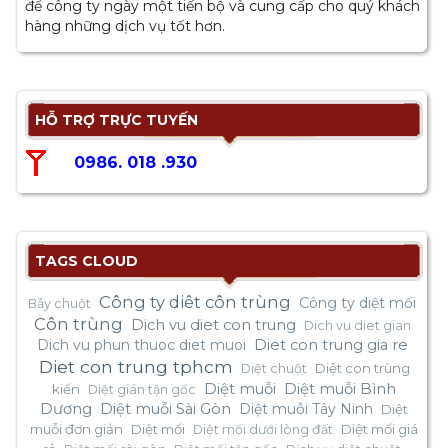
để công ty ngày một tiến bộ và cung cấp cho quý khách
hàng những dịch vụ tốt hơn.
HỖ TRỢ TRỰC TUYẾN
0986. 018 .930
TAGS CLOUD
Công ty diêt côn trùng
Công ty diệt mối
Bẫy chuột
Côn trùng
Dich vu diet con trung
Dich vu diet gian
Dich vu phun thuoc diet muoi
Diet con trung gia re
Diet con trung tphcm
Diệt con trùng
Diệt chuột
Diệt muỗi
Diệt muỗi Bình
kiến
Diệt gián tận gốc
Dương
Diệt muỗi Sài Gòn
Diệt muỗi Tây Ninh
Diệt
muỗi đơn giản
Diệt mối
Diệt mối giá
Diệt mối dưới lòng đất