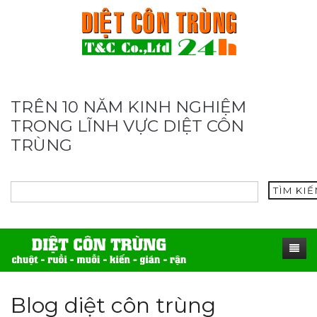
TRÊN 10 NĂM KINH NGHIỆM
TRONG LĨNH VỰC DIỆT CÔN
TRÙNG
TÌM KI
TRANG CHỦ
Blog diệt côn trùng
SẢN PHẨM