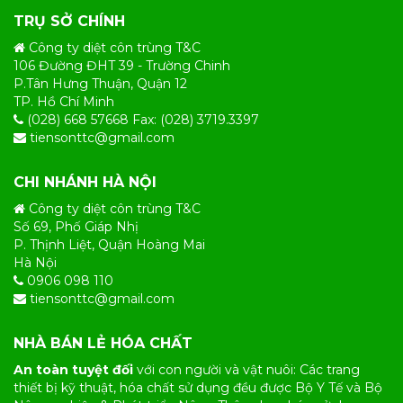
TRỤ SỞ CHÍNH
Công ty diệt côn trùng T&C
106 Đường ĐHT 39 - Trường Chinh
P.Tân Hưng Thuận, Quận 12
TP. Hồ Chí Minh
(028) 668 57668 Fax: (028) 3719.3397
tiensonttc@gmail.com
CHI NHÁNH HÀ NỘI
Công ty diệt côn trùng T&C
Số 69, Phố Giáp Nhị
P. Thịnh Liệt, Quận Hoàng Mai
Hà Nội
0906 098 110
tiensonttc@gmail.com
NHÀ BÁN LẺ HÓA CHẤT
An toàn tuyệt đối
với con người và vật nuôi: Các trang
thiết bị kỹ thuật, hóa chất sử dụng đều được Bộ Y Tế và Bộ