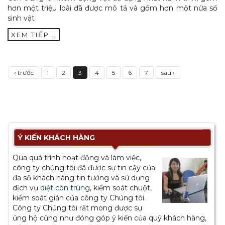
hơn một triệu loài đã được mô tả và gồm hơn một nửa số
sinh vật
XEM TIẾP...
‹ trước
1
2
3
4
5
6
7
sau ›
Ý KIẾN KHÁCH HÀNG
Qua quá trình hoạt động và làm việc,
công ty chúng tôi đã được sự tin cậy của
đa số khách hàng tin tưởng và sử dụng
dịch vụ
diệt côn trùng
, kiểm soát chuột,
kiểm soát gián của công ty Chúng tôi.
Công ty Chúng tôi rất mong được sự
ủng hộ cũng như đóng góp ý kiến của quý khách hàng,