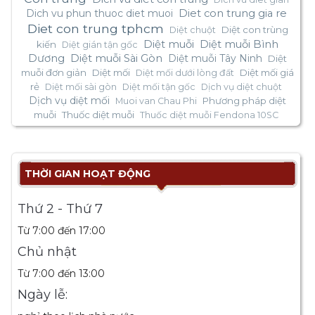
Dich vu phun thuoc diet muoi
Diet con trung gia re
Diet con trung tphcm
Diệt con trùng
Diệt chuột
Diệt muỗi
Diệt muỗi Bình
kiến
Diệt gián tận gốc
Dương
Diệt muỗi Sài Gòn
Diệt muỗi Tây Ninh
Diệt
muỗi đơn giản
Diệt mối
Diệt mối giá
Diệt mối dưới lòng đất
rẻ
Diệt mối sài gòn
Diệt mối tận gốc
Dịch vụ diệt chuột
Dịch vụ diệt mối
Phương pháp diệt
Muoi van Chau Phi
muỗi
Thuốc diệt muỗi
Thuốc diệt muỗi Fendona 10SC
THỜI GIAN HOẠT ĐỘNG
Thứ 2 - Thứ 7
Từ 7:00 đến 17:00
Chủ nhật
Từ 7:00 đến 13:00
Ngày lễ: