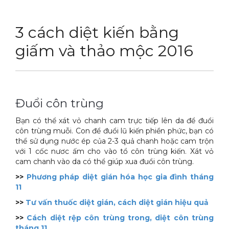
DỊCH VỤ
Thuốc diệt chuột Sài Gòn
3 cách diệt kiến bằng
THỦ THUẬT
Thuốc diệt kiến Sài Gòn
Dịch vụ tiêu diệt mối tận gốc
giấm và thảo mộc 2016
LIÊN HỆ
Thuốc diệt gián Sài Gòn
Dịch vụ phun thuốc phòng trừ muỗi
Tin tức động vật
Hotline 0986 018 930 (Anh Sơn)
Thuốc diệt muỗi Sài Gòn
Dịch vụ kiểm soát chuột gây hại
Tin tức tổng hợp
Thuốc diệt mối Sài Gòn
Dịch vụ cung ứng thuốc diệt côn trùng
Hình ảnh
Đuổi côn trùng
Máy phun rửa cao cấp
Dịch vụ kiểm soát gián
Sitemap
Bạn có thể xát vỏ chanh cam trực tiếp lên da để đuổi
côn trùng muỗi. Con để đuổi lũ kiến phiền phức, bạn có
Thiết bị vệ sinh sản phẩm
Dịch vụ phun diệt ruồi gây hại
Video
thể sử dụng nước ép của 2-3 quả chanh hoặc cam trộn
với 1 cốc nươc ấm cho vào tổ côn trùng kiến. Xát vỏ
Thiết bị lau kính toà nhà
Dịch vụ tiêu diệt gián gây hại sức khỏe
Tài liệu xử lý côn trùng
cam chanh vào da có thể giúp xua đuổi côn trùng.
>>
Phương pháp diệt gián hóa học gia đình tháng
Máy chà rửa đánh bóng sàn
Dịch vụ xử lý tiêu diệt kiến tận gốc
11
Máy diệt côn trùng
>>
Tư vấn thuốc diệt gián, cách diệt gián hiệu quả
>>
Cách diệt rệp côn trùng trong, diệt côn trùng
Máy hút bụi
tháng 11