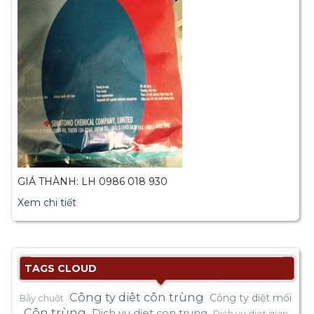
GIÁ THÀNH: LH 0986 018 930
Xem chi tiết
TAGS CLOUD
Công ty diêt côn trùng
Công ty diệt mối
Bẫy chuột
Côn trùng
Dich vu diet con trung
Dich vu diet gian