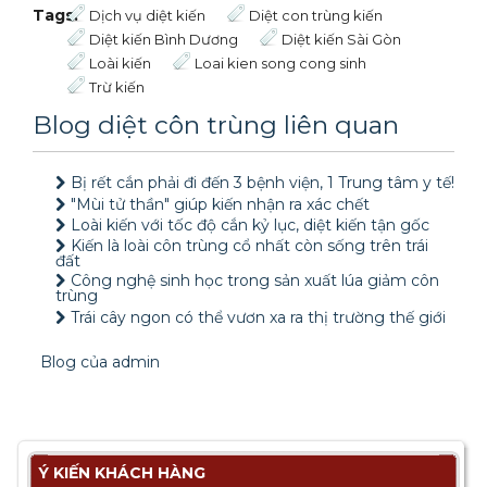
Tags:
Dịch vụ diệt kiến
Diệt con trùng kiến
Diệt kiến Bình Dương
Diệt kiến Sài Gòn
Loài kiến
Loai kien song cong sinh
Trừ kiến
Blog diệt côn trùng liên quan
Bị rết cắn phải đi đến 3 bệnh viện, 1 Trung tâm y tế!
"Mùi tử thần" giúp kiến nhận ra xác chết
Loài kiến với tốc độ cắn kỷ lục, diệt kiến tận gốc
Kiến là loài côn trùng cổ nhất còn sống trên trái
đất
Công nghệ sinh học trong sản xuất lúa giảm côn
trùng
Trái cây ngon có thể vươn xa ra thị trường thế giới
Blog của admin
Ý KIẾN KHÁCH HÀNG