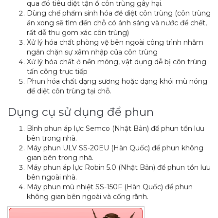
qua đó tiêu diệt tận ổ côn trùng gây hại.
Dùng chế phẩm sinh hóa để diệt côn trùng (côn trùng
ăn xong sẽ tìm đến chỗ có ánh sáng và nước để chết,
rất dễ thu gom xác côn trùng)
Xử lý hóa chất phòng vệ bên ngoài công trình nhằm
ngăn chặn sự xâm nhập của côn trùng
Xử lý hóa chất ở nền móng, vật dụng dễ bị côn trùng
tấn công trực tiếp
Phun hóa chất dạng sương hoặc dạng khói mù nóng
để diệt côn trùng tại chỗ.
Dụng cụ sử dụng để phun
Bình phun áp lực Semco (Nhật Bản) để phun tồn lưu
bên trong nhà.
Máy phun ULV SS-20EU (Hàn Quốc) để phun không
gian bên trong nhà.
Máy phun áp lực Robin 5.0 (Nhật Bản) để phun tồn lưu
bên ngoài nhà.
Máy phun mù nhiệt SS-150F (Hàn Quốc) để phun
không gian bên ngoài và cống rãnh.