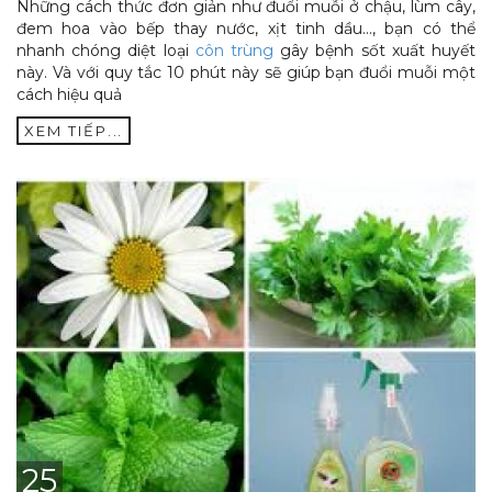
Những cách thức đơn giản như đuổi muỗi ở chậu, lùm cây,
đem hoa vào bếp thay nước, xịt tinh dầu..., bạn có thể
nhanh chóng diệt loại
côn trùng
gây bệnh sốt xuất huyết
này. Và với quy tắc 10 phút này sẽ giúp bạn đuổi muỗi một
cách hiệu quả
XEM TIẾP...
25