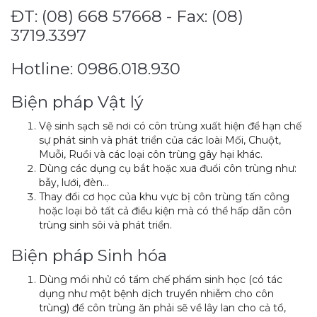
ĐT: (08) 668 57668 - Fax: (08)
3719.3397
Hotline: 0986.018.930
Biện pháp Vật lý
Vệ sinh sạch sẽ nơi có côn trùng xuất hiện để hạn chế
sự phát sinh và phát triển của các loài Mối, Chuột,
Muỗi, Ruồi và các loại côn trùng gây hại khác.
Dùng các dụng cụ bắt hoặc xua đuổi côn trùng như:
bẫy, lưới, đèn…
Thay đổi cơ học của khu vực bị côn trùng tấn công
hoặc loại bỏ tất cả điều kiện mà có thể hấp dẫn côn
trùng sinh sôi và phát triển.
Biện pháp Sinh hóa
Dùng mồi nhử có tẩm chế phẩm sinh học (có tác
dụng như một bệnh dịch truyền nhiễm cho côn
trùng) để côn trùng ăn phải sẽ về lây lan cho cả tổ,