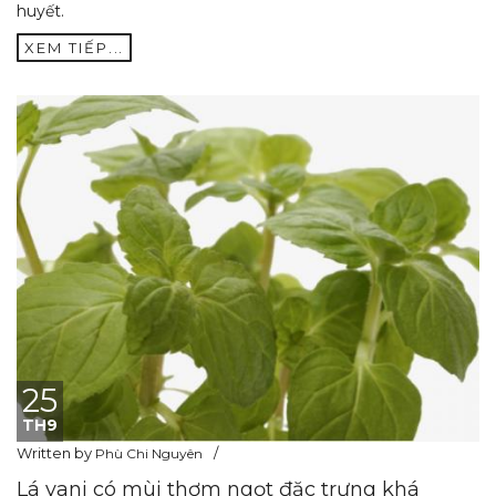
huyết.
XEM TIẾP...
25
TH9
Written by
Phù Chi Nguyên
Lá vani có mùi thơm ngọt đặc trưng khá