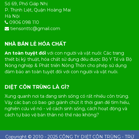
Số 69, Phố Giáp Nhị
P. Thịnh Liệt, Quận Hoàng Mai
Hà Nội
0906 098 110
tiensonttc@gmail.com
NHÀ BÁN LẺ HÓA CHẤT
An toàn tuyệt đối
với con người và vật nuôi: Các trang
thiết bị kỹ thuật, hóa chất sử dụng đều được Bộ Y Tế và Bộ
Nông nghiệp & Phát triển Nông Thôn cho phép sử dụng
đảm bảo an toàn tuyệt đối với con người và vật nuôi.
DIỆT CÔN TRÙNG LÀ GÌ?
Xung quanh nơi ta đang sinh sống có rất nhiều
côn trùng
.
Vậy các bạn có bao giờ giành chút ít thời gian để tìm hiểu,
nghiên cứu về nó - về cách sinh sống, cách hoạt động và
cách tự bảo vệ bản thân nó thế nào không?
Copyright © 2010 - 2025 CÔNG TY
DIỆT CÔN TRÙNG
- TRỪ