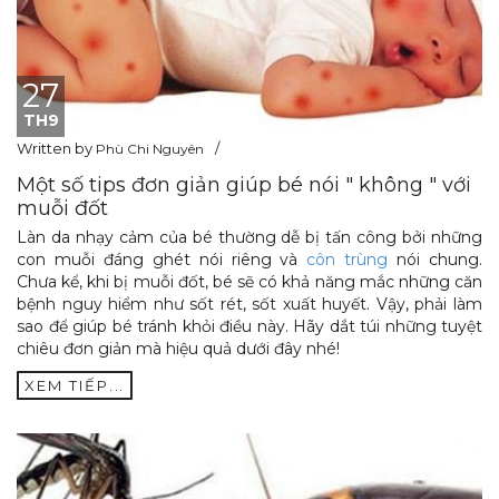
27
TH9
Written by
Phù Chi Nguyên
Một số tips đơn giản giúp bé nói " không " với
muỗi đốt
Làn da nhạy cảm của bé thường dễ bị tấn công bởi những
con muỗi đáng ghét nói riêng và
côn trùng
nói chung.
Chưa kể, khi bị muỗi đốt, bé sẽ có khả năng mắc những căn
bệnh nguy hiểm như sốt rét, sốt xuất huyết. Vậy, phải làm
sao để giúp bé tránh khỏi điều này. Hãy dắt túi những tuyệt
chiêu đơn giản mà hiệu quả dưới đây nhé!
XEM TIẾP...