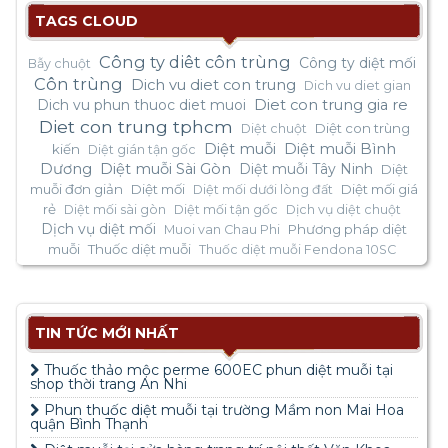
TAGS CLOUD
Công ty diêt côn trùng
Công ty diệt mối
Bẫy chuột
Côn trùng
Dich vu diet con trung
Dich vu diet gian
Dich vu phun thuoc diet muoi
Diet con trung gia re
Diet con trung tphcm
Diệt con trùng
Diệt chuột
Diệt muỗi
Diệt muỗi Bình
kiến
Diệt gián tận gốc
Dương
Diệt muỗi Sài Gòn
Diệt muỗi Tây Ninh
Diệt
muỗi đơn giản
Diệt mối
Diệt mối giá
Diệt mối dưới lòng đất
rẻ
Diệt mối sài gòn
Diệt mối tận gốc
Dịch vụ diệt chuột
Dịch vụ diệt mối
Phương pháp diệt
Muoi van Chau Phi
muỗi
Thuốc diệt muỗi
Thuốc diệt muỗi Fendona 10SC
TIN TỨC MỚI NHẤT
Thuốc thảo mộc perme 600EC phun diệt muỗi tại
shop thời trang An Nhi
Phun thuốc diệt muỗi tại trường Mầm non Mai Hoa
quận Bình Thạnh