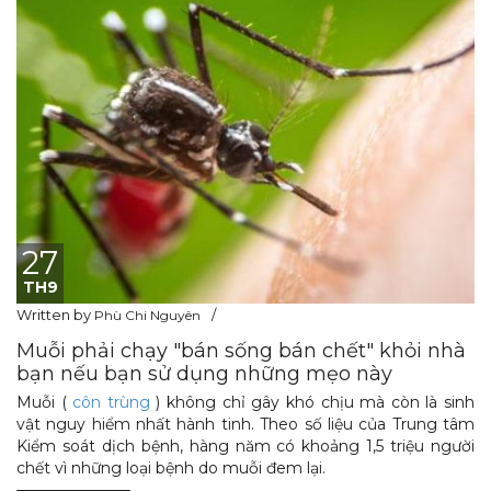
27
TH9
Written by
Phù Chi Nguyên
Muỗi phải chạy "bán sống bán chết" khỏi nhà
bạn nếu bạn sử dụng những mẹo này
Muỗi (
côn trùng
) không chỉ gây khó chịu mà còn là sinh
vật nguy hiểm nhất hành tinh. Theo số liệu của Trung tâm
Kiểm soát dịch bệnh, hàng năm có khoảng 1,5 triệu người
chết vì những loại bệnh do muỗi đem lại.