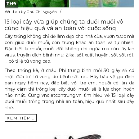
TH9
Written by
Phù Chi Nguyên
15 loại cây vừa giúp chúng ta đuổi muỗi vô
cùng hiệu quả và an toàn với cuộc sống
Cây trồng không chỉ để làm đẹp cho nhà cửa, vườn tược mà
còn giúp đuổi muỗi, côn trùng khác an toàn và tự nhiên.
Đặc biệt là muỗi, muỗi đốt không chỉ ngứa mà còn lây lan
virus, truyền dịch bệnh như: Zika, sốt xuất huyến, sốt sốt rét,
… có tỉ lệ tử vong cao.
Theo thống kê, ở châu Phi trung bình mỗi 30 giây sẽ có
một đứa trẻ tử vong do bệnh sốt rét. Hãy bảo vệ gia đình
bạn ngay hôm nay, đặc biệt với trẻ em, người có làn da
nhạy cảm thì trồng loại cây đuổi muỗi sẽ là lựa chọn hoàn
hảo nhất. Cùng vndietcontrung.vn tìm hiểu về 15 loại cây
đuổi muỗi trồng trong nhà an toàn, hiệu quả nhất sau đây
nhé.
XEM TIẾP...