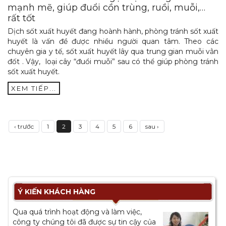
mạnh mẽ, giúp đuổi cồn trùng, ruồi, muỗi,…
rất tốt
Dịch sốt xuất huyết đang hoành hành, phòng tránh sốt xuất
huyết là vấn đề được nhiều người quan tâm. Theo các
chuyên gia y tế, sốt xuất huyết lây qua trung gian muỗi vằn
đốt . Vậy, loại cây “đuổi muỗi” sau có thể giúp phòng tránh
sốt xuất huyết.
XEM TIẾP...
‹ trước
1
2
3
4
5
6
sau ›
Ý KIẾN KHÁCH HÀNG
Qua quá trình hoạt động và làm việc,
công ty chúng tôi đã được sự tin cậy của