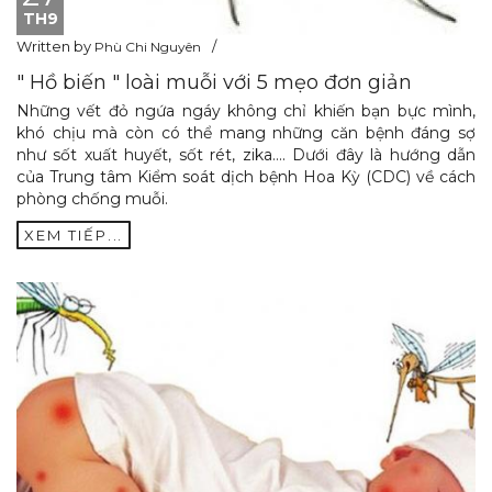
TH9
Written by
Phù Chi Nguyên
" Hồ biến " loài muỗi với 5 mẹo đơn giản
Những vết đỏ ngứa ngáy không chỉ khiến bạn bực mình,
khó chịu mà còn có thể mang những căn bệnh đáng sợ
như sốt xuất huyết, sốt rét, zika…. Dưới đây là hướng dẫn
của Trung tâm Kiểm soát dịch bệnh Hoa Kỳ (CDC) về cách
phòng chống muỗi.
XEM TIẾP...