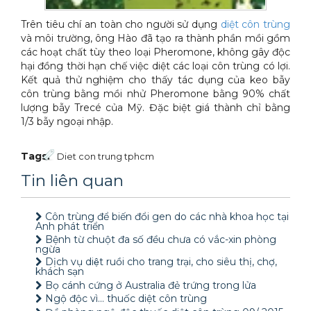
Xe đẩy làm vệ sinh Sài Gòn
Trên tiêu chí an toàn cho người sử dụng
diệt côn trùng
và môi trường, ông Hào đã tạo ra thành phần mồi gồm
các hoạt chất tùy theo loại Pheromone, không gây độc
hại đồng thời hạn chế việc diệt các loại côn trùng có lợi.
Kết quả thử nghiệm cho thấy tác dụng của keo bẫy
côn trùng bằng mồi nhử Pheromone bằng 90% chất
lượng bẫy Trecé của Mỹ. Đặc biệt giá thành chỉ bằng
1/3 bẫy ngoại nhập.
Tags:
Diet con trung tphcm
Tin liên quan
Côn trùng để biến đổi gen do các nhà khoa học tại
Anh phát triển
Bệnh từ chuột đa số đều chưa có vắc-xin phòng
ngừa
Dịch vụ diệt ruồi cho trang trại, cho siêu thị, chợ,
khách sạn
Bọ cánh cứng ở Australia đẻ trứng trong lửa
Ngộ độc vì... thuốc diệt côn trùng