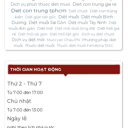
Dich vu phun thuoc diet muoi
Diet con trung gia re
Diet con trung tphcm
Diệt con trùng
Diệt chuột
Diệt muỗi
Diệt muỗi Bình
kiến
Diệt gián tận gốc
Dương
Diệt muỗi Sài Gòn
Diệt muỗi Tây Ninh
Diệt
muỗi đơn giản
Diệt mối
Diệt mối giá
Diệt mối dưới lòng đất
rẻ
Diệt mối sài gòn
Diệt mối tận gốc
Dịch vụ diệt chuột
Dịch vụ diệt mối
Phương pháp diệt
Muoi van Chau Phi
muỗi
Thuốc diệt muỗi
Thuốc diệt muỗi Fendona 10SC
THỜI GIAN HOẠT ĐỘNG
Thứ 2 - Thứ 7
Từ 7:00 đến 17:00
Chủ nhật
Từ 7:00 đến 13:00
Ngày lễ:
nghỉ theo lịch nhà nước