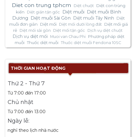
Diet con trung tphcm
Diệt con trùng
Diệt chuột
Diệt muỗi
Diệt muỗi Bình
kiến
Diệt gián tận gốc
Dương
Diệt muỗi Sài Gòn
Diệt muỗi Tây Ninh
Diệt
muỗi đơn giản
Diệt mối
Diệt mối giá
Diệt mối dưới lòng đất
rẻ
Diệt mối sài gòn
Diệt mối tận gốc
Dịch vụ diệt chuột
Dịch vụ diệt mối
Phương pháp diệt
Muoi van Chau Phi
muỗi
Thuốc diệt muỗi
Thuốc diệt muỗi Fendona 10SC
THỜI GIAN HOẠT ĐỘNG
Thứ 2 - Thứ 7
Từ 7:00 đến 17:00
Chủ nhật
Từ 7:00 đến 13:00
Ngày lễ:
nghỉ theo lịch nhà nước