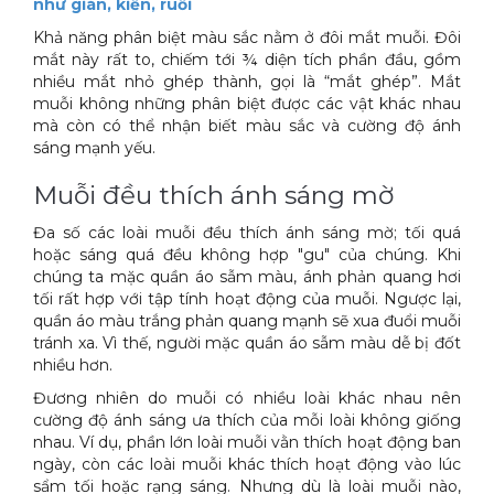
như gián, kiến, ruồi
Xe đẩy làm vệ sinh Sài Gòn
Khả năng phân biệt màu sắc nằm ở đôi mắt muỗi. Đôi
mắt này rất to, chiếm tới ¾ diện tích phần đầu, gồm
nhiều mắt nhỏ ghép thành, gọi là “mắt ghép”. Mắt
muỗi không những phân biệt được các vật khác nhau
mà còn có thể nhận biết màu sắc và cường độ ánh
sáng mạnh yếu.
Muỗi đều thích ánh sáng mờ
Đa số các loài muỗi đều thích ánh sáng mờ; tối quá
hoặc sáng quá đều không hợp "gu" của chúng. Khi
chúng ta mặc quần áo sẫm màu, ánh phản quang hơi
tối rất hợp với tập tính hoạt động của muỗi. Ngược lại,
quần áo màu trắng phản quang mạnh sẽ xua đuổi muỗi
tránh xa. Vì thế, người mặc quần áo sẫm màu dễ bị đốt
nhiều hơn.
Đương nhiên do muỗi có nhiều loài khác nhau nên
cường độ ánh sáng ưa thích của mỗi loài không giống
nhau. Ví dụ, phần lớn loài muỗi vằn thích hoạt động ban
ngày, còn các loài muỗi khác thích hoạt động vào lúc
sẩm tối hoặc rạng sáng. Nhưng dù là loài muỗi nào,