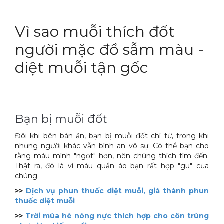
DỊCH VỤ
Thuốc diệt chuột Sài Gòn
Vì sao muỗi thích đốt
THỦ THUẬT
Thuốc diệt kiến Sài Gòn
Dịch vụ tiêu diệt mối tận gốc
người mặc đồ sẫm màu -
LIÊN HỆ
Thuốc diệt gián Sài Gòn
Dịch vụ phun thuốc phòng trừ muỗi
Tin tức động vật
diệt muỗi tận gốc
Hotline 0986 018 930 (Anh Sơn)
Thuốc diệt muỗi Sài Gòn
Dịch vụ kiểm soát chuột gây hại
Tin tức tổng hợp
Thuốc diệt mối Sài Gòn
Dịch vụ cung ứng thuốc diệt côn trùng
Hình ảnh
Bạn bị muỗi đốt
Máy phun rửa cao cấp
Dịch vụ kiểm soát gián
Sitemap
Đôi khi bên bàn ăn, bạn bị muỗi đốt chí tử, trong khi
Thiết bị vệ sinh sản phẩm
Dịch vụ phun diệt ruồi gây hại
Video
nhưng người khác vẫn bình an vô sự. Có thể bạn cho
rằng máu mình "ngọt" hơn, nên chúng thích tìm đến.
Thiết bị lau kính toà nhà
Dịch vụ tiêu diệt gián gây hại sức khỏe
Tài liệu xử lý côn trùng
Thật ra, đó là vì màu quần áo bạn rất hợp "gu" của
chúng.
Máy chà rửa đánh bóng sàn
Dịch vụ xử lý tiêu diệt kiến tận gốc
>>
Dịch vụ phun thuốc diệt muỗi, giá thành phun
Máy diệt côn trùng
thuốc diệt muỗi
>>
Trời mùa hè nóng nực thích hợp cho côn trùng
Máy hút bụi