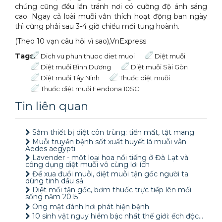
chúng cũng đều lẩn tránh nơi có cường độ ánh sáng
cao. Ngay cả loài muỗi vằn thích hoạt động ban ngày
thì cũng phải sau 3-4 giờ chiều mới tung hoành.
(Theo 10 vạn câu hỏi vì sao),VnExpress
Tags:
Dich vu phun thuoc diet muoi
Diệt muỗi
Diệt muỗi Bình Dương
Diệt muỗi Sài Gòn
Diệt muỗi Tây Ninh
Thuốc diệt muỗi
Thuốc diệt muỗi Fendona 10SC
Tin liên quan
Sắm thiết bị diệt côn trùng: tiền mất, tật mang
Muỗi truyền bệnh sốt xuất huyết là muỗi vằn
Aedes aegypti
Lavender - một loại hoa nổi tiếng ở Đà Lạt và
công dụng diệt muỗi vô cùng lợi ích
Để xua đuổi muỗi, diệt muỗi tận gốc người ta
dùng tinh dầu sả
Diệt mối tận gốc, bơm thuốc trực tiếp lên mối
sống năm 2015
Ong mật đánh hơi phát hiện bệnh
10 sinh vật nguy hiểm bậc nhất thế giới: ếch độc...