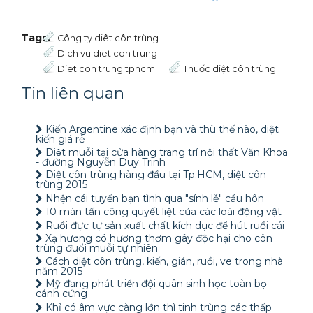
Tags:
Công ty diêt côn trùng
Dich vu diet con trung
Diet con trung tphcm
Thuốc diệt côn trùng
Tin liên quan
Kiến Argentine xác định bạn và thù thế nào, diệt
kiến giá rẻ
Diệt muỗi tại cửa hàng trang trí nội thất Văn Khoa
- đường Nguyễn Duy Trinh
Diệt côn trùng hàng đầu tại Tp.HCM, diệt côn
trùng 2015
Nhện cái tuyển bạn tình qua "sính lễ" cầu hôn
10 màn tấn công quyết liệt của các loài động vật
Ruồi đực tự sản xuất chất kích dục để hút ruồi cái
Xạ hương có hương thơm gây độc hại cho côn
trùng đuổi muỗi tự nhiên
Cách diệt côn trùng, kiến, gián, ruồi, ve trong nhà
năm 2015
Mỹ đang phát triển đội quân sinh học toàn bọ
cánh cứng
Khỉ có âm vực càng lớn thì tinh trùng các thấp