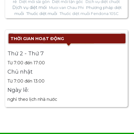
rẻ
Diệt mối sài gòn
Diệt mối tận gốc
Dịch vụ diệt chuột
Dịch vụ diệt mối
Phương pháp diệt
Muoi van Chau Phi
muỗi
Thuốc diệt muỗi
Thuốc diệt muỗi Fendona 10SC
THỜI GIAN HOẠT ĐỘNG
Thứ 2 - Thứ 7
Từ 7:00 đến 17:00
Chủ nhật
Từ 7:00 đến 13:00
Ngày lễ:
nghỉ theo lịch nhà nước