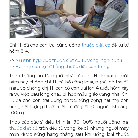
Xe đẩy làm vệ sinh Sài Gòn
Chị H. đã cho con trai cùng uống
thuốc diệt cỏ
để tự tử
hôm 8-4.
>>
Nữ sinh ngộ độc thuộc diệt cỏ tử vong: nghi tự tử
>>
Hai mẹ con tự tử bằng thuốc diệt côn trùng
Theo thông tin từ người nhà của chị H., khoảng một
năm nay chồng chị H. có bồ công khai, ngoài bé trai đã
mất, vợ chồng chị H. còn có con trai lớn 4 tuổi, hôm xảy
ra vụ việc đau lòng cháu đi học mẫu giáo vắng nhà. Chị
H. đã cho con trai uống trước, tổng cộng hai mẹ con
uống hết lượng thuốc diệt cỏ đủ giết 20 người (khoảng
100ml).
Theo các bác sĩ điều trị, hiện 90-100% người uống loại
thuốc diệt cỏ
trên đều tử vong, kể cả những người may
mắn được sống hàng tháng sau khi uống loại thuốc