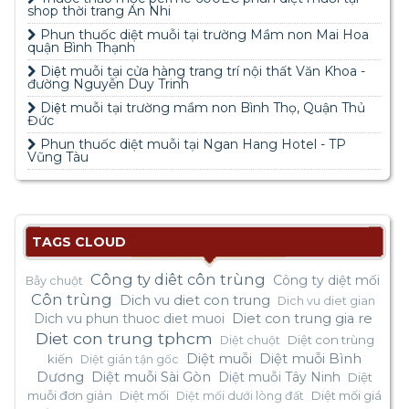
shop thời trang An Nhi
Phun thuốc diệt muỗi tại trường Mầm non Mai Hoa
quận Bình Thạnh
Diệt muỗi tại cửa hàng trang trí nội thất Văn Khoa -
đường Nguyễn Duy Trinh
Diệt muỗi tại trường mầm non Bình Thọ, Quận Thủ
Đức
Phun thuốc diệt muỗi tại Ngan Hang Hotel - TP
Vũng Tàu
TAGS CLOUD
Công ty diêt côn trùng
Công ty diệt mối
Bẫy chuột
Côn trùng
Dich vu diet con trung
Dich vu diet gian
Dich vu phun thuoc diet muoi
Diet con trung gia re
Diet con trung tphcm
Diệt con trùng
Diệt chuột
Diệt muỗi
Diệt muỗi Bình
kiến
Diệt gián tận gốc
Dương
Diệt muỗi Sài Gòn
Diệt muỗi Tây Ninh
Diệt
muỗi đơn giản
Diệt mối
Diệt mối giá
Diệt mối dưới lòng đất