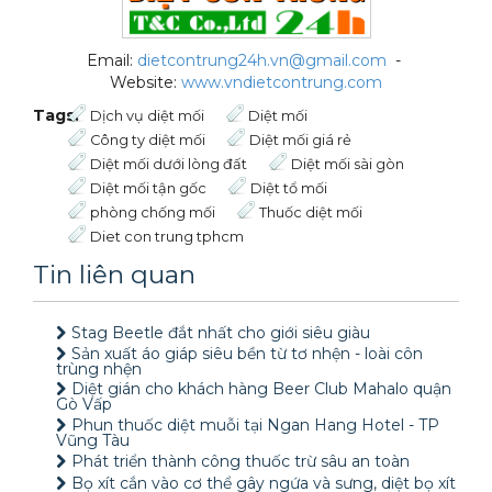
Email:
dietcontrung24h.vn@gmail.com
-
Website:
www.vndietcontrung.com
Tags:
Dịch vụ diệt mối
Diệt mối
Công ty diệt mối
Diệt mối giá rẻ
Diệt mối dưới lòng đất
Diệt mối sài gòn
Diệt mối tận gốc
Diệt tổ mối
phòng chống mối
Thuốc diệt mối
Diet con trung tphcm
Tin liên quan
Stag Beetle đắt nhất cho giới siêu giàu
Sản xuất áo giáp siêu bền từ tơ nhện - loài côn
trùng nhện
Diệt gián cho khách hàng Beer Club Mahalo quận
Gò Vấp
Phun thuốc diệt muỗi tại Ngan Hang Hotel - TP
Vũng Tàu
Phát triển thành công thuốc trừ sâu an toàn
Bọ xít cắn vào cơ thể gây ngứa và sưng, diệt bọ xít