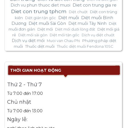
Dich vu phun thuoc diet muoi
Diet con trung gia re
Diet con trung tphcm
Diệt con trùng
Diệt chuột
Diệt muỗi
Diệt muỗi Bình
kiến
Diệt gián tận gốc
Dương
Diệt muỗi Sài Gòn
Diệt muỗi Tây Ninh
Diệt
muỗi đơn giản
Diệt mối
Diệt mối giá
Diệt mối dưới lòng đất
rẻ
Diệt mối sài gòn
Diệt mối tận gốc
Dịch vụ diệt chuột
Dịch vụ diệt mối
Phương pháp diệt
Muoi van Chau Phi
muỗi
Thuốc diệt muỗi
Thuốc diệt muỗi Fendona 10SC
THỜI GIAN HOẠT ĐỘNG
Thứ 2 - Thứ 7
Từ 7:00 đến 17:00
Chủ nhật
Từ 7:00 đến 13:00
Ngày lễ: