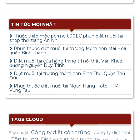
TIN TỨC MỚI NHẤT
Thuốc thảo mộc perme 600EC phun diệt muỗi tại
shop thời trang An Nhi
Phun thuốc diệt muỗi tại trường Mầm non Mai Hoa
quận Bình Thạnh
Diệt muỗi tại cửa hàng trang trí nội thất Văn Khoa -
đường Nguyễn Duy Trinh
Diệt muỗi tại trường mầm non Bình Thọ, Quận Thủ
Đức
Phun thuốc diệt muỗi tại Ngan Hang Hotel - TP
Vũng Tàu
TAGS CLOUD
Công ty diêt côn trùng
Công ty diệt mối
Bẫy chuột
Côn trùng
Dich vu diet con trung
Dich vu diet gian