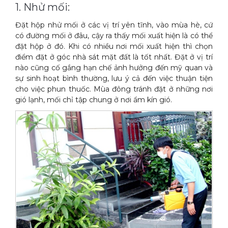
1. Nhử mối:
Xe đẩy làm vệ sinh Sài Gòn
Đặt hộp nhử mối ở các vị trí yên tĩnh, vào mùa hè, cứ
có đường mối ở đâu, cậy ra thấy mối xuất hiện là có thể
đặt hộp ở đó. Khi có nhiều nơi mối xuất hiện thì chọn
điểm đặt ở góc nhà sát mặt đất là tốt nhất. Đặt ở vị trí
nào cũng cố gắng hạn chế ảnh hưởng đến mỹ quan và
sự sinh hoạt bình thường, lưu ý cả đến việc thuận tiện
cho việc phun thuốc. Mùa đông tránh đặt ở những nơi
gió lạnh, mối chỉ tập chung ở nơi ẩm kín gió.