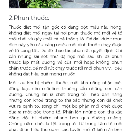
2.Phun thuốc:
Thuốc diệt mối tận gốc có dạng bột mầu nâu hồng,
không diệt mối ngay tại nơi phun thuốc mà mối về tổ
mới chết và gây chết cả hệ thống tổ. Để đạt được mục
đích này yêu cầu càng nhiều mối dính thuốc chạy được
về tổ càng tốt. Do đó thao tác phun rất quyết định. Chỉ
cần những sai sót như: đặ hộp mồi sau khi đã phun
thuốc lấp mất đường về của mối hoặc không phun
chặn trước, để mối rút chạy trước rồi mới phun v.v… đều
không đạt hiệu quả mong muốn.
Mối sau khi bị nhiễm thuốc, mất khả năng nhận biết
đồng loại, nên mối lính thường cắn những con cản
đường. Chúng lăn ra chết trong tổ. Theo bản năng
những con khoẻ trong tổ tha xác những con đã chết
vứt ra cạnh tổ, song chỉ một bộ phận mối chết được
đưa ra một góc trong tổ. Phần lớn những con tha xác
đồng đội bị nhiễm nhanh hơn qua đường miệng.
Chúng nằm chết la liệt trong tổ. Từ trung tâm tổ mối
phát đi tín hiệu thu quân, các tuyến mối đi kiếm ăn bên