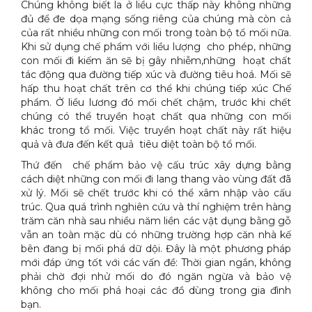
Chúng không biết la ở liều cực thấp này không những
đủ để đe dọa mạng sống riêng của chúng mà còn cả
của rất nhiều những con mối trong toàn bộ tổ mối nữa.
Khi sử dụng chế phẩm với liều lượng cho phép, những
con mối đi kiếm ăn sẽ bị gây nhiễm,những hoạt chất
tác động qua đường tiếp xúc và đường tiêu hoá. Mối sẽ
hấp thu hoạt chất trên cơ thể khi chúng tiếp xúc Chế
phẩm. Ở liều lương đó mối chết chậm, trước khi chết
chúng có thể truyền hoạt chất qua những con mối
khác trong tổ mối. Việc truyền hoạt chất này rất hiệu
quả và đưa đến kết quả tiêu diệt toàn bộ tổ mối.
Thứ đến chế phẩm bảo vệ cấu trúc xây dựng bằng
cách diệt những con mối đi lang thang vào vùng đất đã
xử lý. Mối sẽ chết trước khi có thể xâm nhập vào cấu
trúc. Qua quá trình nghiên cứu và thí nghiệm trên hàng
trăm căn nhà sau nhiều năm liền các vật dụng bằng gỗ
vẫn an toàn mặc dù có những trường hợp căn nhà kế
bên đang bị mối phá dữ dội. Đây là một phương pháp
mới đáp ứng tốt với các vấn đề: Thời gian ngắn, không
phải chờ đợi nhử mối do đó ngăn ngừa và bảo vệ
không cho mối phá hoại các đồ dùng trong gia đình
bạn.