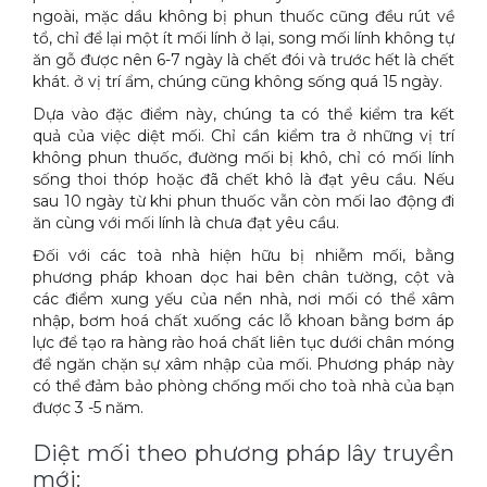
ngoài, mặc dầu không bị phun thuốc cũng đều rút về
tổ, chỉ để lại một ít mối lính ở lại, song mối lính không tự
ăn gỗ được nên 6-7 ngày là chết đói và trước hết là chết
khát. ở vị trí ẩm, chúng cũng không sống quá 15 ngày.
Dựa vào đặc điểm này, chúng ta có thể kiểm tra kết
quả của việc diệt mối. Chỉ cần kiểm tra ở những vị trí
không phun thuốc, đường mối bị khô, chỉ có mối lính
sống thoi thóp hoặc đã chết khô là đạt yêu cầu. Nếu
sau 10 ngày từ khi phun thuốc vẫn còn mối lao động đi
ăn cùng với mối lính là chưa đạt yêu cầu.
Đối với các toà nhà hiện hữu bị nhiễm mối, bằng
phương pháp khoan dọc hai bên chân tường, cột và
các điểm xung yếu của nền nhà, nơi mối có thể xâm
nhập, bơm hoá chất xuống các lỗ khoan bằng bơm áp
lực để tạo ra hàng rào hoá chất liên tục dưới chân móng
để ngăn chặn sự xâm nhập của mối. Phương pháp này
có thể đảm bảo phòng chống mối cho toà nhà của bạn
được 3 -5 năm.
Diệt mối theo phương pháp lây truyền
mới: