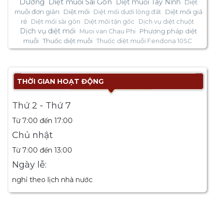
Dương
Diệt muỗi Sài Gòn
Diệt muỗi Tây Ninh
Diệt
muỗi đơn giản
Diệt mối
Diệt mối giá
Diệt mối dưới lòng đất
rẻ
Diệt mối sài gòn
Diệt mối tận gốc
Dịch vụ diệt chuột
Dịch vụ diệt mối
Phương pháp diệt
Muoi van Chau Phi
muỗi
Thuốc diệt muỗi
Thuốc diệt muỗi Fendona 10SC
THỜI GIAN HOẠT ĐỘNG
Thứ 2 - Thứ 7
Từ 7:00 đến 17:00
Chủ nhật
Từ 7:00 đến 13:00
Ngày lễ:
nghỉ theo lịch nhà nước