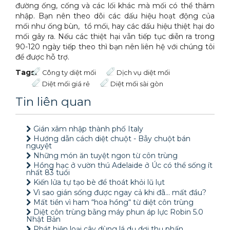
đường ống, cống và các lối khác mà mối có thể thâm
nhập. Bạn nên theo dõi các dấu hiệu hoạt động của
mối như ống bùn, tổ mối, hay các dấu hiệu thiệt hại do
mối gây ra. Nếu các thiệt hại vẫn tiếp tục diễn ra trong
90-120 ngày tiếp theo thì bạn nên liên hệ với chúng tôi
để được hỗ trợ.
Tags:
Công ty diệt mối
Dịch vụ diệt mối
Diệt mối giá rẻ
Diệt mối sài gòn
Tin liên quan
Gián xâm nhập thành phố Italy
Hướng dẫn cách diệt chuột - Bẫy chuột bán
nguyệt
Những món ăn tuyệt ngon từ côn trùng
Hồng hạc ở vườn thú Adelaide ở Úc có thể sống ít
nhất 83 tuổi
Kiến lửa tự tạo bè để thoát khỏi lũ lụt
Vì sao gián sống được ngay cả khi đã… mất đầu?
Mất tiền vì ham “hoa hồng“ từ diệt côn trùng
Diệt côn trùng bằng máy phun áp lực Robin 5.0
Nhật Bản
Phát hiện loại cây dùng lá dụ dơi thụ phấn