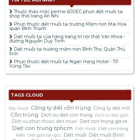
TIN TỨC MỚI NHẤT
Thuốc thảo mộc perme 600EC phun diệt muỗi tại
shop thời trang An Nhi
Phun thuốc diệt muỗi tại trường Mầm non Mai Hoa
quận Bình Thạnh
Diệt muỗi tại cửa hàng trang trí nội thất Văn Khoa -
đường Nguyễn Duy Trinh
Diệt muỗi tại trường mầm non Bình Thọ, Quận Thủ
Đức
Phun thuốc diệt muỗi tại Ngan Hang Hotel - TP
Vũng Tàu
TAGS CLOUD
Công ty diêt côn trùng
Công ty diệt mối
Bẫy chuột
Côn trùng
Dich vu diet con trung
Dich vu diet gian
Dich vu phun thuoc diet muoi
Diet con trung gia re
Diet con trung tphcm
Diệt con trùng
Diệt chuột
Diệt muỗi
Diệt muỗi Bình
kiến
Diệt gián tận gốc