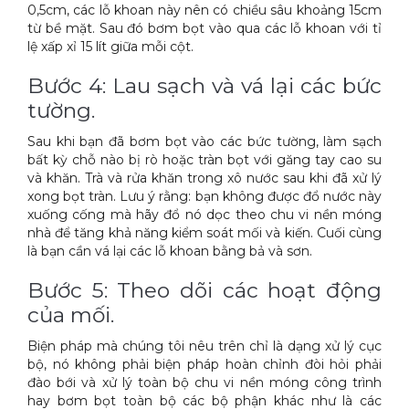
0,5cm, các lỗ khoan này nên có chiều sâu khoảng 15cm
từ bề mặt. Sau đó bơm bọt vào qua các lỗ khoan với tỉ
lệ xấp xỉ 15 lít giữa mỗi cột.
Bước 4: Lau sạch và vá lại các bức
tường.
Sau khi bạn đã bơm bọt vào các bức tường, làm sạch
bất kỳ chỗ nào bị rò hoặc tràn bọt với găng tay cao su
và khăn. Trà và rửa khăn trong xô nước sau khi đã xử lý
xong bọt tràn. Lưu ý rằng: bạn không được đổ nước này
xuống cống mà hãy đổ nó dọc theo chu vi nền móng
nhà để tăng khả năng kiểm soát mối và kiến. Cuối cùng
là bạn cần vá lại các lỗ khoan bằng bả và sơn.
Bước 5: Theo dõi các hoạt động
của mối.
Biện pháp mà chúng tôi nêu trên chỉ là dạng xử lý cục
bộ, nó không phải biện pháp hoàn chỉnh đòi hỏi phải
đào bới và xử lý toàn bộ chu vi nền móng công trình
hay bơm bọt toàn bộ các bộ phận khác như là các