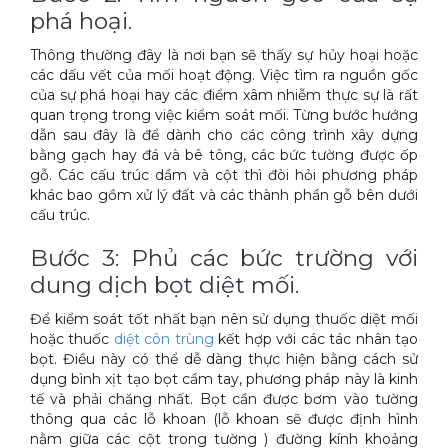
phá hoại.
Xe đẩy làm vệ sinh Sài Gòn
Thông thường đây là nơi bạn sẽ thấy sự hủy hoại hoặc
các dấu vết của mối hoạt động. Việc tìm ra nguồn gốc
của sự phá hoại hay các điểm xâm nhiễm thực sự là rất
quan trọng trong việc kiểm soát mối. Từng bước hướng
dẫn sau đây là để dành cho các công trình xây dựng
bằng gạch hay đá và bê tông, các bức tường được ốp
gỗ. Các cấu trúc dầm và cột thì đòi hỏi phương pháp
khác bao gồm xử lý đất và các thành phần gỗ bên dưới
cấu trúc.
Bước 3: Phủ các bức trường với
dung dịch bọt diệt mối.
Để kiểm soát tốt nhất bạn nên sử dụng thuốc diệt mối
hoặc thuốc
diệt côn trùng
kết hợp với các tác nhân tạo
bọt. Điều này có thể dễ dàng thực hiện bằng cách sử
dụng bình xịt tạo bọt cầm tay, phương pháp này là kinh
tế và phải chăng nhất. Bọt cần được bơm vào tường
thông qua các lỗ khoan (lỗ khoan sẽ được định hình
nằm giữa các cột trong tường ) đường kính khoảng