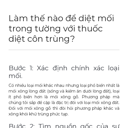
DỊCH VỤ
Thuốc diệt chuột Sài Gòn
Làm thế nào để diệt mối
THỦ THUẬT
Thuốc diệt kiến Sài Gòn
Dịch vụ tiêu diệt mối tận gốc
trong tường với thuốc
LIÊN HỆ
Thuốc diệt gián Sài Gòn
Dịch vụ phun thuốc phòng trừ muỗi
Tin tức động vật
diệt côn trùng?
Hotline 0986 018 930 (Anh Sơn)
Thuốc diệt muỗi Sài Gòn
Dịch vụ kiểm soát chuột gây hại
Tin tức tổng hợp
Thuốc diệt mối Sài Gòn
Dịch vụ cung ứng thuốc diệt côn trùng
Hình ảnh
Bước 1: Xác định chính xác loại
Máy phun rửa cao cấp
Dịch vụ kiểm soát gián
Sitemap
mối.
Thiết bị vệ sinh sản phẩm
Dịch vụ phun diệt ruồi gây hại
Video
Có nhiều loại mối khác nhau nhưng loại phổ biến nhất là
Thiết bị lau kính toà nhà
Dịch vụ tiêu diệt gián gây hại sức khỏe
Tài liệu xử lý côn trùng
mối xông lòng đất (sống và kiếm ăn dưới lòng đất), loại
ít phổ biến hơn là mối xông gỗ. Phương pháp mà
Máy chà rửa đánh bóng sàn
Dịch vụ xử lý tiêu diệt kiến tận gốc
chúng tôi sắp đề cập là đặc trị đối với loại mối xông đất.
Đối với mối xông gỗ thì đòi hỏi phương pháp khác và
Máy diệt côn trùng
xông khói khử trùng phức tạp.
Máy hút bụi
Bước 2: Tìm nguồn gốc của sự