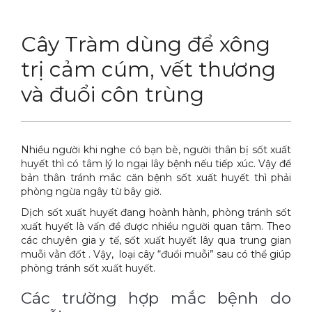
DỊCH VỤ
Thuốc diệt chuột Sài Gòn
Cây Tràm dùng để xông
THỦ THUẬT
Thuốc diệt kiến Sài Gòn
Dịch vụ tiêu diệt mối tận gốc
trị cảm cúm, vết thương
LIÊN HỆ
Thuốc diệt gián Sài Gòn
Dịch vụ phun thuốc phòng trừ muỗi
Tin tức động vật
và đuổi côn trùng
Hotline 0986 018 930 (Anh Sơn)
Thuốc diệt muỗi Sài Gòn
Dịch vụ kiểm soát chuột gây hại
Tin tức tổng hợp
Thuốc diệt mối Sài Gòn
Dịch vụ cung ứng thuốc diệt côn trùng
Hình ảnh
Nhiều người khi nghe có bạn bè, người thân bị sốt xuất
Máy phun rửa cao cấp
Dịch vụ kiểm soát gián
Sitemap
huyết thì có tâm lý lo ngại lây bệnh nếu tiếp xúc. Vậy để
bản thân tránh mắc căn bệnh sốt xuất huyết thì phải
Thiết bị vệ sinh sản phẩm
Dịch vụ phun diệt ruồi gây hại
Video
phòng ngừa ngây từ bây giờ.
Dịch sốt xuất huyết đang hoành hành, phòng tránh sốt
Thiết bị lau kính toà nhà
Dịch vụ tiêu diệt gián gây hại sức khỏe
Tài liệu xử lý côn trùng
xuất huyết là vấn đề được nhiều người quan tâm. Theo
các chuyên gia y tế, sốt xuất huyết lây qua trung gian
Máy chà rửa đánh bóng sàn
Dịch vụ xử lý tiêu diệt kiến tận gốc
muỗi vằn đốt . Vậy, loại cây “đuổi muỗi” sau có thể giúp
phòng tránh sốt xuất huyết.
Máy diệt côn trùng
Các trường hợp mắc bệnh do
Máy hút bụi