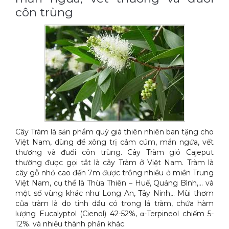
côn trùng
Cây Tràm là sản phẩm quý giá thiên nhiên ban tặng cho
Việt Nam, dùng để xông trị cảm cúm, mẩn ngứa, vết
thương và đuổi côn trùng. Cây Tràm gió Cajeput
thường được gọi tắt là cây Tràm ở Việt Nam. Tràm là
cây gỗ nhỏ cao đến 7m được trồng nhiều ở miền Trung
Việt Nam, cụ thể là Thừa Thiên – Huế, Quảng Bình,… và
một số vùng khác như Long An, Tây Ninh,.. Mùi thơm
của tràm là do tinh dầu có trong lá tràm, chứa hàm
lượng Eucalyptol (Cienol) 42-52%, α-Terpineol chiếm 5-
12%. và nhiều thành phần khác.