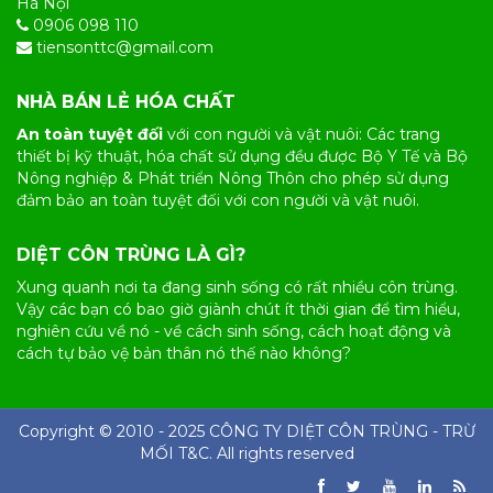
Hà Nội
0906 098 110
tiensonttc@gmail.com
NHÀ BÁN LẺ HÓA CHẤT
An toàn tuyệt đối
với con người và vật nuôi: Các trang
thiết bị kỹ thuật, hóa chất sử dụng đều được Bộ Y Tế và Bộ
Nông nghiệp & Phát triển Nông Thôn cho phép sử dụng
đảm bảo an toàn tuyệt đối với con người và vật nuôi.
DIỆT CÔN TRÙNG LÀ GÌ?
Xung quanh nơi ta đang sinh sống có rất nhiều
côn trùng
.
Vậy các bạn có bao giờ giành chút ít thời gian để tìm hiểu,
nghiên cứu về nó - về cách sinh sống, cách hoạt động và
cách tự bảo vệ bản thân nó thế nào không?
Copyright © 2010 - 2025 CÔNG TY
DIỆT CÔN TRÙNG
- TRỪ
MỐI T&C. All rights reserved