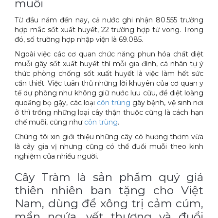
muỗi
Xe đẩy làm vệ sinh Sài Gòn
Từ đầu năm đến nay, cả nước ghi nhận 80.555 trường
hợp mắc sốt xuất huyết, 22 trường hợp tử vong. Trong
đó, số trường hợp nhập viện là 69.085.
Ngoài việc các cơ quan chức năng phun hóa chất diệt
muỗi gây sốt xuất huyết thì mỗi gia đình, cá nhân tự ý
thức phòng chống sốt xuất huyết là việc làm hết sức
cần thiết. Việc tuân thủ những lời khuyên của cơ quan y
tế dự phòng như không giữ nước lưu cữu, để diệt loăng
quoăng bọ gậy, các loại
côn trùng
gây bệnh, vệ sinh nơi
ở thì trồng những loại cây thận thuộc cũng là cách hạn
chế muỗi, cũng như
côn trùng
.
Chúng tôi xin giới thiệu những cây có hương thơm vừa
là cây gia vị nhưng cũng có thể đuổi muỗi theo kinh
nghiệm của nhiều người.
Cây Tràm là sản phẩm quý giá
thiên nhiên ban tặng cho Việt
Nam, dùng để xông trị cảm cúm,
mẩn ngứa, vết thương và đuổi