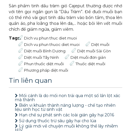
Sản phẩm tinh dầu tràm gió Cajeput thường được nhớ
với tên gọi ngắn gọn là “Dầu Tràm”. Để đuổi muỗi bạn
có thể nhỏ vài giọt tinh dầu tràm vào bồn tắm, thoa lên
quần áo, pha loãng thoa lên da,… hoặc bôi lên vết muỗi
chích để giảm ngứa, giảm viêm.
Tags:
Dich vu phun thuc diet muoi
Dich vu phun thuoc diet muoi
Diệt muỗi
Diệt muỗi Bình Dương
Diệt muỗi Sài Gòn
Diệt muỗi Tây Ninh
Diệt muỗi đơn giản
Phun thuốc diệt muỗi
Thuốc diệt muỗi
Phương pháp diệt muỗi
Tin liên quan
Mối cánh là do mối non trải qua một số lần lột xác
mà thành
Biến vi khuản thành năng lượng - chế tạo nhiên
liệu sinh học từ sinh vật
Hạn chế sự phát sinh các loài gián gây hại 2016
Sử dụng thuốc trừ sâu gây hại cho lúa
Lý giải mới về chuyện muỗi không thể lây nhiễm
HIV