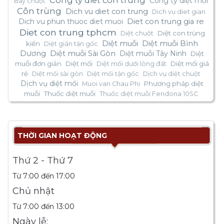
Công ty diêt côn trùng
Công ty diệt mối
Bẫy chuột
Côn trùng
Dich vu diet con trung
Dich vu diet gian
Dich vu phun thuoc diet muoi
Diet con trung gia re
Diet con trung tphcm
Diệt con trùng
Diệt chuột
Diệt muỗi
Diệt muỗi Bình
kiến
Diệt gián tận gốc
Dương
Diệt muỗi Sài Gòn
Diệt muỗi Tây Ninh
Diệt
muỗi đơn giản
Diệt mối
Diệt mối giá
Diệt mối dưới lòng đất
rẻ
Diệt mối sài gòn
Diệt mối tận gốc
Dịch vụ diệt chuột
Dịch vụ diệt mối
Phương pháp diệt
Muoi van Chau Phi
muỗi
Thuốc diệt muỗi
Thuốc diệt muỗi Fendona 10SC
THỜI GIAN HOẠT ĐỘNG
Thứ 2 - Thứ 7
Từ 7:00 đến 17:00
Chủ nhật
Từ 7:00 đến 13:00
Ngày lễ: