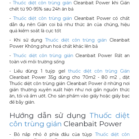
-
Thuốc diệt côn trùng gián
Cleanbait Power khi Gián
chết từ 90-95% sau 24h ăn bả
-
Thuốc diệt côn trùng gián
Cleanbait Power có chất
dẫn dụ nên Gián coi bả như thức ăn của chúng, hiệu
quả kiểm soát là cực tốt
- Khi sử dụng
Thuốc diệt côn trùng gián
Cleanbait
Power Không phun hoá chất khác lên bả
-
Thuốc diệt côn trùng gián
Cleanbait Power Rất an
toàn với môi trường sống
- Liều dùng: 1 tuýp gel
thuốc diệt côn trùng Gián
Cleanbait Power 35g dùng cho 70m2 - 80 m2 , đặt
Thuốc diệt côn trùng gián Cleanbait Power ở những nơi
gián thường xuyên xuất hiện như nơi gần nguồn thức
ăn, tối và ẩm ướt. Cho sản phẩm vào giấy hoặc giấy bạc
để bẫy gián.
Hướng dẫn sử dụng
Thuốc diệt
côn trùng gián
Cleanbait Power
- Bỏ nắp nhỏ ở phía đầu của túyp
Thuốc diệt côn