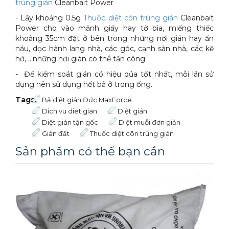
trùng gián
Cleanbait Power
- Lấy khoảng 0.5g
Thuốc diệt côn trùng gián
Cleanbait
Power cho vào mảnh giấy hay tờ bìa, miếng thiếc
khoảng 35cm đặt ở bên trong những nơi gián hay ẩn
náu, dọc hành lang nhà, các góc, cạnh sàn nhà, các kẽ
hở, ...những nơi gián có thể tấn công
- Để kiểm soát gián có hiệu qủa tốt nhất, mỗi lần sử
dụng nên sử dụng hết bả ở trong ống.
Tags:
Bả diệt gián Đức MaxForce
Dich vu diet gian
Diệt gián
Diệt gián tận gốc
Diệt muỗi đơn giản
Gián đất
Thuốc diệt côn trùng gián
Sản phẩm có thể bạn cần