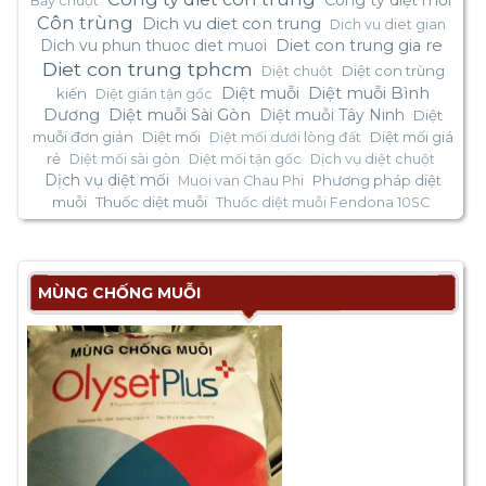
Bẫy chuột
Côn trùng
Dich vu diet con trung
Dich vu diet gian
Dich vu phun thuoc diet muoi
Diet con trung gia re
Diet con trung tphcm
Diệt con trùng
Diệt chuột
Diệt muỗi
Diệt muỗi Bình
kiến
Diệt gián tận gốc
Dương
Diệt muỗi Sài Gòn
Diệt muỗi Tây Ninh
Diệt
muỗi đơn giản
Diệt mối
Diệt mối giá
Diệt mối dưới lòng đất
rẻ
Diệt mối sài gòn
Diệt mối tận gốc
Dịch vụ diệt chuột
Dịch vụ diệt mối
Phương pháp diệt
Muoi van Chau Phi
muỗi
Thuốc diệt muỗi
Thuốc diệt muỗi Fendona 10SC
MÙNG CHỐNG MUỖI