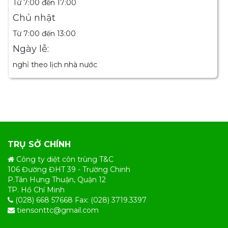
Từ 7:00 đến 17:00
Chủ nhật
Từ 7:00 đến 13:00
Ngày lễ:
nghỉ theo lịch nhà nước
TRỤ SỞ CHÍNH
Công ty diệt côn trùng T&C
106 Đường ĐHT 39 - Trường Chinh
P.Tân Hưng Thuận, Quận 12
TP. Hồ Chí Minh
(028) 668 57668 Fax: (028) 3719.3397
tiensonttc@gmail.com