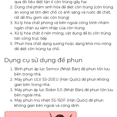
qua đó tiêu diệt tận ổ côn trùng gây hại.
Dùng chế phẩm sinh hóa để diệt côn trùng (côn trùng
ăn xong sẽ tìm đến chỗ có ánh sáng và nước để chết,
rất dễ thu gom xác côn trùng)
Xử lý hóa chất phòng vệ bên ngoài công trình nhằm
ngăn chặn sự xâm nhập của côn trùng
Xử lý hóa chất ở nền móng, vật dụng dễ bị côn trùng
tấn công trực tiếp
Phun hóa chất dạng sương hoặc dạng khói mù nóng
để diệt côn trùng tại chỗ.
Dụng cụ sử dụng để phun
Bình phun áp lực Semco (Nhật Bản) để phun tồn lưu
bên trong nhà.
Máy phun ULV SS-20EU (Hàn Quốc) để phun không
gian bên trong nhà.
Máy phun áp lực Robin 5.0 (Nhật Bản) để phun tồn lưu
bên ngoài nhà.
Máy phun mù nhiệt SS-150F (Hàn Quốc) để phun
không gian bên ngoài và cống rãnh.