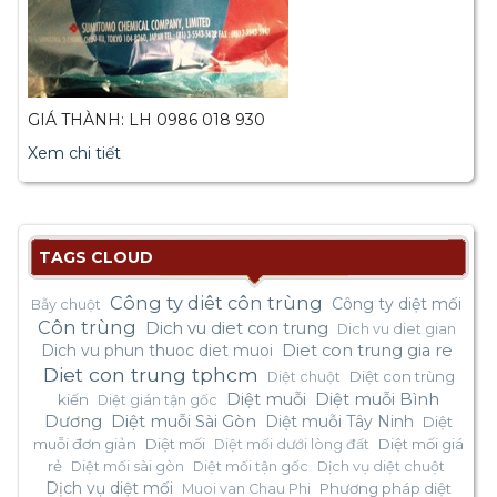
GIÁ THÀNH: LH 0986 018 930
Xem chi tiết
TAGS CLOUD
Công ty diêt côn trùng
Công ty diệt mối
Bẫy chuột
Côn trùng
Dich vu diet con trung
Dich vu diet gian
Dich vu phun thuoc diet muoi
Diet con trung gia re
Diet con trung tphcm
Diệt con trùng
Diệt chuột
Diệt muỗi
Diệt muỗi Bình
kiến
Diệt gián tận gốc
Dương
Diệt muỗi Sài Gòn
Diệt muỗi Tây Ninh
Diệt
muỗi đơn giản
Diệt mối
Diệt mối giá
Diệt mối dưới lòng đất
rẻ
Diệt mối sài gòn
Diệt mối tận gốc
Dịch vụ diệt chuột
Dịch vụ diệt mối
Phương pháp diệt
Muoi van Chau Phi