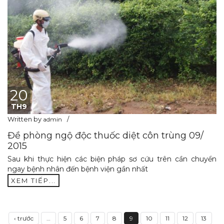
20
TH9
Written by
admin
Đề phòng ngộ độc thuốc diệt côn trùng 09/
2015
Sau khi thực hiện các biện pháp sơ cứu trên cần chuyển
ngay bệnh nhân đến bệnh viện gần nhất
XEM TIẾP...
‹ trước
…
5
6
7
8
9
10
11
12
13