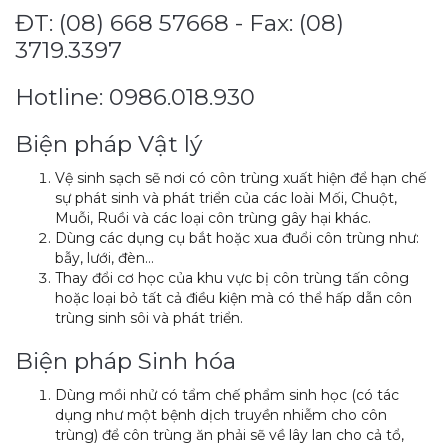
ĐT: (08) 668 57668 - Fax: (08)
3719.3397
Hotline: 0986.018.930
Biện pháp Vật lý
Vệ sinh sạch sẽ nơi có côn trùng xuất hiện để hạn chế
sự phát sinh và phát triển của các loài Mối, Chuột,
Muỗi, Ruồi và các loại côn trùng gây hại khác.
Dùng các dụng cụ bắt hoặc xua đuổi côn trùng như:
bẫy, lưới, đèn…
Thay đổi cơ học của khu vực bị côn trùng tấn công
hoặc loại bỏ tất cả điều kiện mà có thể hấp dẫn côn
trùng sinh sôi và phát triển.
Biện pháp Sinh hóa
Dùng mồi nhử có tẩm chế phẩm sinh học (có tác
dụng như một bệnh dịch truyền nhiễm cho côn
trùng) để côn trùng ăn phải sẽ về lây lan cho cả tổ,