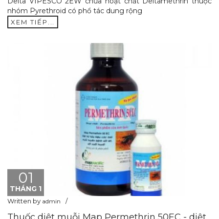
Delta VIPESCO 2EW chứa hoạt chất Deltamethrin thuộc
nhóm Pyrethroid có phổ tác dung rộng
XEM TIẾP...
01
THÁNG 1
Written by
admin
Thuốc diệt muỗi Map Permethrin 50EC - diệt