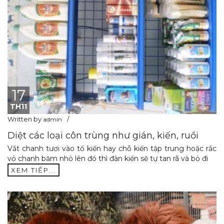
17
TH11
Written by
admin
Diệt các loại côn trùng như gián, kiến, ruồi
Vắt chanh tươi vào tổ kiến hay chỗ kiến tập trung hoặc rắc
vỏ chanh băm nhỏ lên đó thì đàn kiến sẽ tự tan rã và bỏ đi
XEM TIẾP...