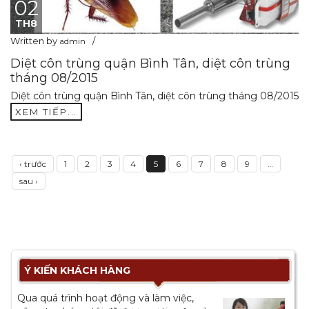
02
TH8
Written by
admin
Diệt côn trùng quận Bình Tân, diệt côn trùng
tháng 08/2015
Diệt côn trùng quận Bình Tân, diệt côn trùng tháng 08/2015
XEM TIẾP...
‹ trước
1
2
3
4
5
6
7
8
9
…
sau ›
Ý KIẾN KHÁCH HÀNG
Qua quá trình hoạt động và làm việc,