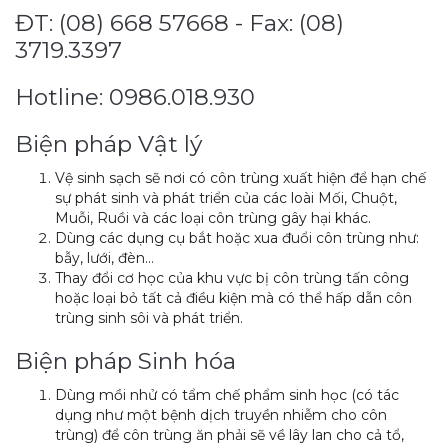
ĐT: (08) 668 57668 - Fax: (08)
3719.3397
Hotline: 0986.018.930
Biện pháp Vật lý
Vệ sinh sạch sẽ nơi có côn trùng xuất hiện để hạn chế
sự phát sinh và phát triển của các loài Mối, Chuột,
Muỗi, Ruồi và các loại côn trùng gây hại khác.
Dùng các dụng cụ bắt hoặc xua đuổi côn trùng như:
bẫy, lưới, đèn…
Thay đổi cơ học của khu vực bị côn trùng tấn công
hoặc loại bỏ tất cả điều kiện mà có thể hấp dẫn côn
trùng sinh sôi và phát triển.
Biện pháp Sinh hóa
Dùng mồi nhử có tẩm chế phẩm sinh học (có tác
dụng như một bệnh dịch truyền nhiễm cho côn
trùng) để côn trùng ăn phải sẽ về lây lan cho cả tổ,