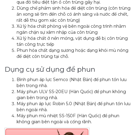
qua đó tiêu diệt tận ổ côn trùng gây hại.
Dùng chế phẩm sinh hóa để diệt côn trùng (côn trùng
ăn xong sẽ tìm đến chỗ có ánh sáng và nước để chết,
rất dễ thu gom xác côn trùng)
Xử lý hóa chất phòng vệ bên ngoài công trình nhằm
ngăn chặn sự xâm nhập của côn trùng
Xử lý hóa chất ở nền móng, vật dụng dễ bị côn trùng
tấn công trực tiếp
Phun hóa chất dạng sương hoặc dạng khói mù nóng
để diệt côn trùng tại chỗ.
Dụng cụ sử dụng để phun
Bình phun áp lực Semco (Nhật Bản) để phun tồn lưu
bên trong nhà.
Máy phun ULV SS-20EU (Hàn Quốc) để phun không
gian bên trong nhà.
Máy phun áp lực Robin 5.0 (Nhật Bản) để phun tồn lưu
bên ngoài nhà.
Máy phun mù nhiệt SS-150F (Hàn Quốc) để phun
không gian bên ngoài và cống rãnh.