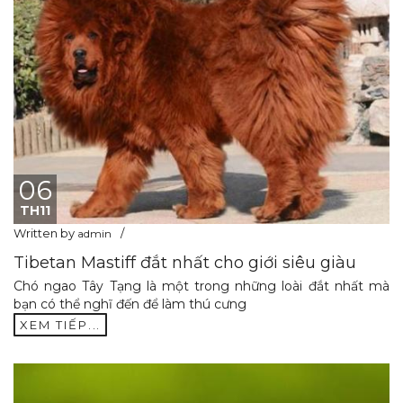
06
TH11
Written by
admin
Tibetan Mastiff đắt nhất cho giới siêu giàu
Chó ngao Tây Tạng là một trong những loài đắt nhất mà
bạn có thể nghĩ đến để làm thú cưng
XEM TIẾP...