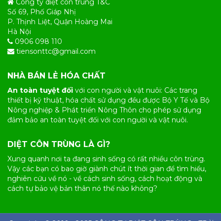
Công ty diệt côn trùng T&C
Số 69, Phố Giáp Nhị
P. Thịnh Liệt, Quận Hoàng Mai
Hà Nội
0906 098 110
tiensonttc@gmail.com
NHÀ BÁN LẺ HÓA CHẤT
An toàn tuyệt đối
với con người và vật nuôi: Các trang
thiết bị kỹ thuật, hóa chất sử dụng đều được Bộ Y Tế và Bộ
Nông nghiệp & Phát triển Nông Thôn cho phép sử dụng
đảm bảo an toàn tuyệt đối với con người và vật nuôi.
DIỆT CÔN TRÙNG LÀ GÌ?
Xung quanh nơi ta đang sinh sống có rất nhiều
côn trùng
.
Vậy các bạn có bao giờ giành chút ít thời gian để tìm hiểu,
nghiên cứu về nó - về cách sinh sống, cách hoạt động và
cách tự bảo vệ bản thân nó thế nào không?