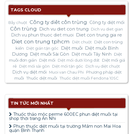
TAGS CLOUD
Công ty diêt côn trùng
Công ty diệt mối
Bẫy chuột
Côn trùng
Dich vu diet con trung
Dich vu diet gian
Dich vu phun thuoc diet muoi
Diet con trung gia re
Diet con trung tphcm
Diệt con trùng
Diệt chuột
Diệt muỗi
Diệt muỗi Bình
kiến
Diệt gián tận gốc
Dương
Diệt muỗi Sài Gòn
Diệt muỗi Tây Ninh
Diệt
muỗi đơn giản
Diệt mối
Diệt mối giá
Diệt mối dưới lòng đất
rẻ
Diệt mối sài gòn
Diệt mối tận gốc
Dịch vụ diệt chuột
Dịch vụ diệt mối
Phương pháp diệt
Muoi van Chau Phi
muỗi
Thuốc diệt muỗi
Thuốc diệt muỗi Fendona 10SC
TIN TỨC MỚI NHẤT
Thuốc thảo mộc perme 600EC phun diệt muỗi tại
shop thời trang An Nhi
Phun thuốc diệt muỗi tại trường Mầm non Mai Hoa
quận Bình Thạnh