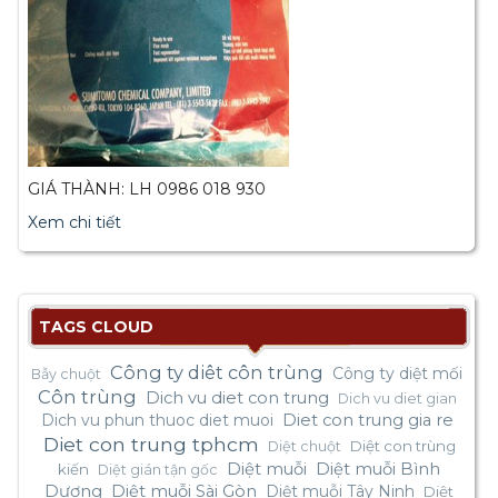
GIÁ THÀNH: LH 0986 018 930
Xem chi tiết
TAGS CLOUD
Công ty diêt côn trùng
Công ty diệt mối
Bẫy chuột
Côn trùng
Dich vu diet con trung
Dich vu diet gian
Dich vu phun thuoc diet muoi
Diet con trung gia re
Diet con trung tphcm
Diệt con trùng
Diệt chuột
Diệt muỗi
Diệt muỗi Bình
kiến
Diệt gián tận gốc
Dương
Diệt muỗi Sài Gòn
Diệt muỗi Tây Ninh
Diệt