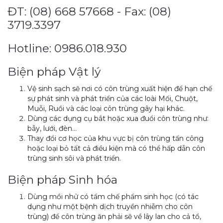
ĐT: (08) 668 57668 - Fax: (08)
3719.3397
Hotline: 0986.018.930
Biện pháp Vật lý
Vệ sinh sạch sẽ nơi có côn trùng xuất hiện để hạn chế
sự phát sinh và phát triển của các loài Mối, Chuột,
Muỗi, Ruồi và các loại côn trùng gây hại khác.
Dùng các dụng cụ bắt hoặc xua đuổi côn trùng như:
bẫy, lưới, đèn…
Thay đổi cơ học của khu vực bị côn trùng tấn công
hoặc loại bỏ tất cả điều kiện mà có thể hấp dẫn côn
trùng sinh sôi và phát triển.
Biện pháp Sinh hóa
Dùng mồi nhử có tẩm chế phẩm sinh học (có tác
dụng như một bệnh dịch truyền nhiễm cho côn
trùng) để côn trùng ăn phải sẽ về lây lan cho cả tổ,