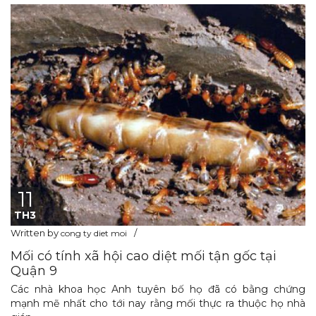
11
TH3
Written by
cong ty diet moi
Mối có tính xã hội cao diệt mối tận gốc tại
Quận 9
Các nhà khoa học Anh tuyên bố họ đã có bằng chứng
mạnh mẽ nhất cho tới nay rằng mối thực ra thuộc họ nhà