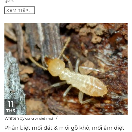
gián.
XEM TIẾP...
11
TH3
Written by
cong ty diet moi
Phân biệt mối đất & mối gỗ khô, mối ẩm diệt