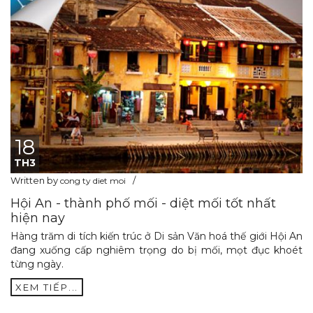
18
TH3
Written by
cong ty diet moi
Hội An - thành phố mối - diệt mối tốt nhất
hiện nay
Hàng trăm di tích kiến trúc ở Di sản Văn hoá thế giới Hội An
đang xuống cấp nghiêm trọng do bị mối, mọt đục khoét
từng ngày.
XEM TIẾP...