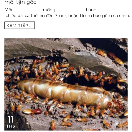
mối tận gốc
Mối trưởng thành –
chiều dài cá thể lên đến 7mm, hoặc 11mm bao gồm cả cánh.
XEM TIẾP...
11
TH3