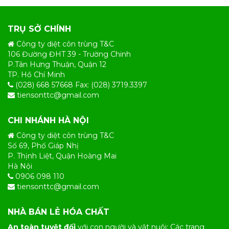
TRỤ SỞ CHÍNH
Công ty diệt côn trùng T&C
106 Đường ĐHT 39 - Trường Chinh
P.Tân Hưng Thuận, Quận 12
TP. Hồ Chí Minh
(028) 668 57668 Fax: (028) 3719.3397
tiensonttc@gmail.com
CHI NHÁNH HÀ NỘI
Công ty diệt côn trùng T&C
Số 69, Phố Giáp Nhị
P. Thịnh Liệt, Quận Hoàng Mai
Hà Nội
0906 098 110
tiensonttc@gmail.com
NHÀ BÁN LẺ HÓA CHẤT
An toàn tuyệt đối
với con người và vật nuôi: Các trang