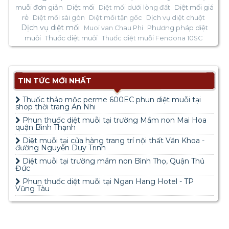
muỗi đơn giản
Diệt mối
Diệt mối giá
Diệt mối dưới lòng đất
rẻ
Diệt mối sài gòn
Diệt mối tận gốc
Dịch vụ diệt chuột
Dịch vụ diệt mối
Phương pháp diệt
Muoi van Chau Phi
muỗi
Thuốc diệt muỗi
Thuốc diệt muỗi Fendona 10SC
TIN TỨC MỚI NHẤT
Thuốc thảo mộc perme 600EC phun diệt muỗi tại
shop thời trang An Nhi
Phun thuốc diệt muỗi tại trường Mầm non Mai Hoa
quận Bình Thạnh
Diệt muỗi tại cửa hàng trang trí nội thất Văn Khoa -
đường Nguyễn Duy Trinh
Diệt muỗi tại trường mầm non Bình Thọ, Quận Thủ
Đức
Phun thuốc diệt muỗi tại Ngan Hang Hotel - TP
Vũng Tàu