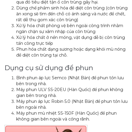
qua đó tiêu diệt tận ổ côn trùng gây hại.
Dùng chế phẩm sinh hóa để diệt côn trùng (côn trùng
ăn xong sẽ tìm đến chỗ có ánh sáng và nước để chết,
rất dễ thu gom xác côn trùng)
Xử lý hóa chất phòng vệ bên ngoài công trình nhằm
ngăn chặn sự xâm nhập của côn trùng
Xử lý hóa chất ở nền móng, vật dụng dễ bị côn trùng
tấn công trực tiếp
Phun hóa chất dạng sương hoặc dạng khói mù nóng
để diệt côn trùng tại chỗ.
Dụng cụ sử dụng để phun
Bình phun áp lực Semco (Nhật Bản) để phun tồn lưu
bên trong nhà.
Máy phun ULV SS-20EU (Hàn Quốc) để phun không
gian bên trong nhà.
Máy phun áp lực Robin 5.0 (Nhật Bản) để phun tồn lưu
bên ngoài nhà.
Máy phun mù nhiệt SS-150F (Hàn Quốc) để phun
không gian bên ngoài và cống rãnh.