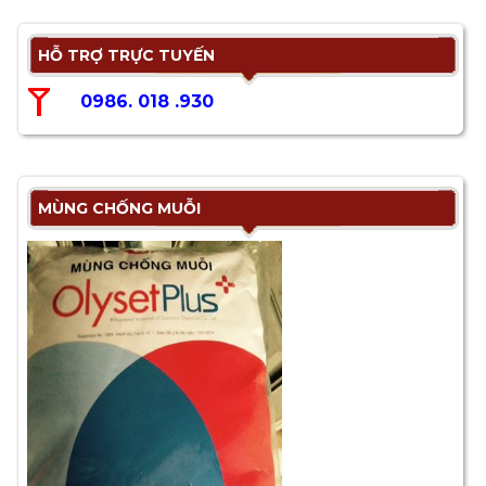
HỖ TRỢ TRỰC TUYẾN
0986. 018 .930
MÙNG CHỐNG MUỖI