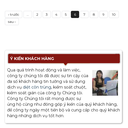
‹ trước
…
2
3
4
5
6
7
8
9
10
sau ›
Ý KIẾN KHÁCH HÀNG
Qua quá trình hoạt động và làm việc,
công ty chúng tôi đã được sự tin cậy của
đa số khách hàng tin tưởng và sử dụng
dịch vụ
diệt côn trùng
, kiểm soát chuột,
kiểm soát gián của công ty Chúng tôi.
Công ty Chúng tôi rất mong được sự
ủng hộ cũng như đóng góp ý kiến của quý khách hàng,
để công ty ngày một tiến bộ và cung cấp cho quý khách
hàng những dịch vụ tốt hơn.