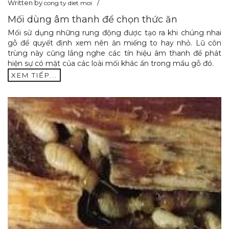
Written by
cong ty diet moi
Mối dùng âm thanh để chọn thức ăn
Mối sử dụng những rung động được tạo ra khi chúng nhai
gỗ để quyết định xem nên ăn miếng to hay nhỏ. Lũ côn
trùng này cũng lắng nghe các tín hiệu âm thanh để phát
hiện sự có mặt của các loài mối khác ẩn trong mẩu gỗ đó.
XEM TIẾP...