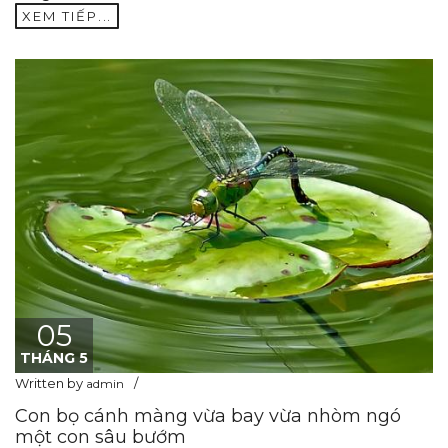
XEM TIẾP...
05
THÁNG 5
Written by
admin
Con bọ cánh màng vừa bay vừa nhòm ngó
một con sâu bướm