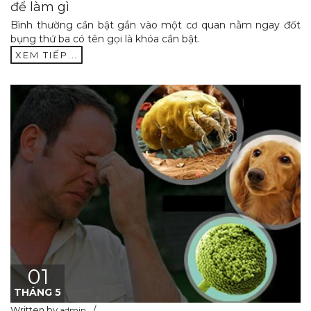
để làm gì
Bình thường cần bật gắn vào một cơ quan nằm ngay đốt
bụng thứ ba có tên gọi là khóa cần bật.
XEM TIẾP...
01
THÁNG 5
Written by
admin