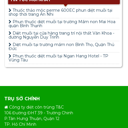
Thuốc thảo mộc perme 600EC phun diệt muỗi tại
shop thời trang An Nhi
Phun thuốc diệt muỗi tại trường Mầm non Mai Hoa
quận Bình Thạnh
Diệt muỗi tại cửa hàng trang trí nội thất Văn Khoa -
đường Nguyễn Duy Trinh
Diệt muỗi tại trường mầm non Bình Thọ, Quận Thủ
Đức
Phun thuốc diệt muỗi tại Ngan Hang Hotel - TP
Vũng Tàu
TRỤ SỞ CHÍNH
Công ty diệt côn trùng T&C
106 Đường ĐHT 39 - Trường Chinh
P.Tân Hưng Thuận, Quận 12
TP. Hồ Chí Minh