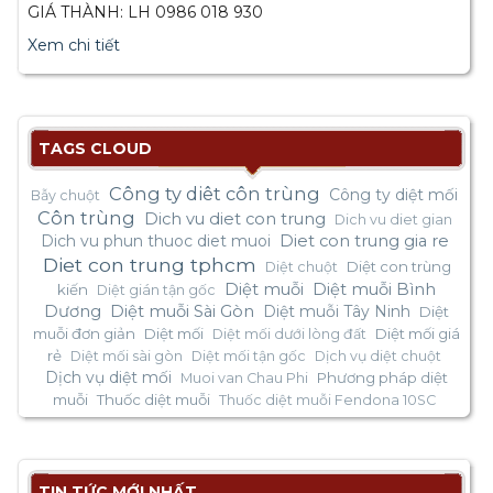
GIÁ THÀNH: LH 0986 018 930
Xem chi tiết
TAGS CLOUD
Công ty diêt côn trùng
Công ty diệt mối
Bẫy chuột
Côn trùng
Dich vu diet con trung
Dich vu diet gian
Dich vu phun thuoc diet muoi
Diet con trung gia re
Diet con trung tphcm
Diệt con trùng
Diệt chuột
Diệt muỗi
Diệt muỗi Bình
kiến
Diệt gián tận gốc
Dương
Diệt muỗi Sài Gòn
Diệt muỗi Tây Ninh
Diệt
muỗi đơn giản
Diệt mối
Diệt mối giá
Diệt mối dưới lòng đất
rẻ
Diệt mối sài gòn
Diệt mối tận gốc
Dịch vụ diệt chuột
Dịch vụ diệt mối
Phương pháp diệt
Muoi van Chau Phi
muỗi
Thuốc diệt muỗi
Thuốc diệt muỗi Fendona 10SC
TIN TỨC MỚI NHẤT