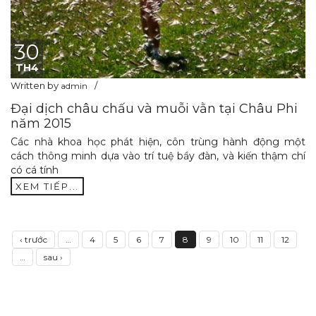
30
TH4
Written by
admin
Đại dịch châu chấu và muỗi vằn tại Châu Phi
năm 2015
Các nhà khoa học phát hiện, côn trùng hành động một
cách thông minh dựa vào trí tuệ bầy đàn, và kiến thậm chí
có cá tính
XEM TIẾP...
‹ trước
…
4
5
6
7
8
9
10
11
12
…
sau ›