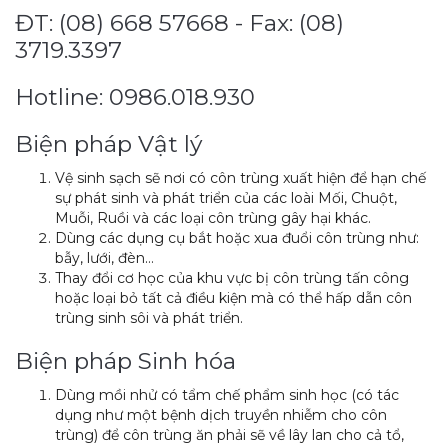
ĐT: (08) 668 57668 - Fax: (08)
3719.3397
Hotline: 0986.018.930
Biện pháp Vật lý
Vệ sinh sạch sẽ nơi có côn trùng xuất hiện để hạn chế
sự phát sinh và phát triển của các loài Mối, Chuột,
Muỗi, Ruồi và các loại côn trùng gây hại khác.
Dùng các dụng cụ bắt hoặc xua đuổi côn trùng như:
bẫy, lưới, đèn…
Thay đổi cơ học của khu vực bị côn trùng tấn công
hoặc loại bỏ tất cả điều kiện mà có thể hấp dẫn côn
trùng sinh sôi và phát triển.
Biện pháp Sinh hóa
Dùng mồi nhử có tẩm chế phẩm sinh học (có tác
dụng như một bệnh dịch truyền nhiễm cho côn
trùng) để côn trùng ăn phải sẽ về lây lan cho cả tổ,