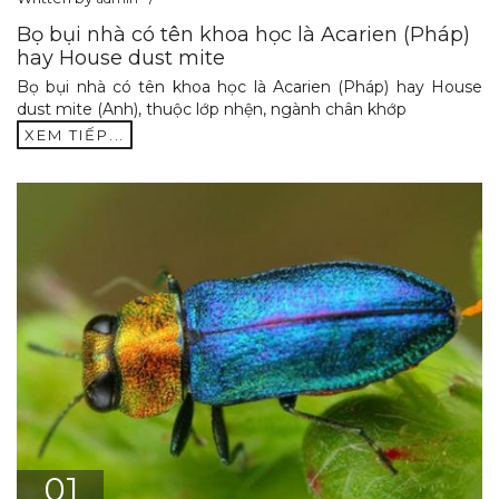
Bọ bụi nhà có tên khoa học là Acarien (Pháp)
hay House dust mite
Bọ bụi nhà có tên khoa học là Acarien (Pháp) hay House
dust mite (Anh), thuộc lớp nhện, ngành chân khớp
XEM TIẾP...
01