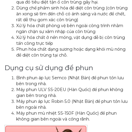
qua đó tiêu diệt tận ổ côn trùng gây hại.
Dùng chế phẩm sinh hóa để diệt côn trùng (côn trùng
ăn xong sẽ tìm đến chỗ có ánh sáng và nước để chết,
rất dễ thu gom xác côn trùng)
Xử lý hóa chất phòng vệ bên ngoài công trình nhằm
ngăn chặn sự xâm nhập của côn trùng
Xử lý hóa chất ở nền móng, vật dụng dễ bị côn trùng
tấn công trực tiếp
Phun hóa chất dạng sương hoặc dạng khói mù nóng
để diệt côn trùng tại chỗ.
Dụng cụ sử dụng để phun
Bình phun áp lực Semco (Nhật Bản) để phun tồn lưu
bên trong nhà.
Máy phun ULV SS-20EU (Hàn Quốc) để phun không
gian bên trong nhà.
Máy phun áp lực Robin 5.0 (Nhật Bản) để phun tồn lưu
bên ngoài nhà.
Máy phun mù nhiệt SS-150F (Hàn Quốc) để phun
không gian bên ngoài và cống rãnh.