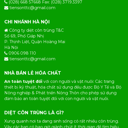
(028) 668 57668 Fax: (028) 3719.3397
tiensonttc@gmail.com
CHI NHÁNH HÀ NỘI
Công ty diệt côn trùng T&C
Số 69, Phố Giáp Nhị
P. Thịnh Liệt, Quận Hoàng Mai
Hà Nội
0906 098 110
tiensonttc@gmail.com
NHÀ BÁN LẺ HÓA CHẤT
An toàn tuyệt đối
với con người và vật nuôi: Các trang
thiết bị kỹ thuật, hóa chất sử dụng đều được Bộ Y Tế và Bộ
Nông nghiệp & Phát triển Nông Thôn cho phép sử dụng
đảm bảo an toàn tuyệt đối với con người và vật nuôi.
DIỆT CÔN TRÙNG LÀ GÌ?
Xung quanh nơi ta đang sinh sống có rất nhiều
côn trùng
.
Vậy các bạn có bao giờ giành chút ít thời gian để tìm hiểu,