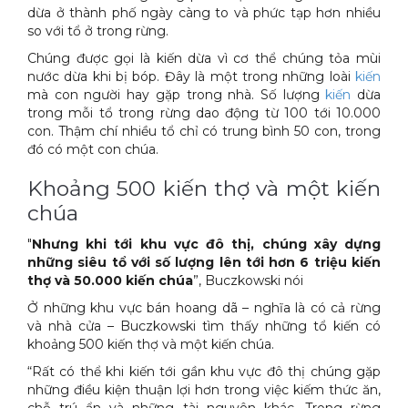
dừa ở thành phố ngày càng to và phức tạp hơn nhiều
Xe đẩy làm vệ sinh Sài Gòn
so với tổ ở trong rừng.
Chúng được gọi là kiến dừa vì cơ thể chúng tỏa mùi
nước dừa khi bị bóp. Đây là một trong những loài
kiến
mà con người hay gặp trong nhà. Số lượng
kiến
dừa
trong mỗi tổ trong rừng dao động từ 100 tới 10.000
con. Thậm chí nhiều tổ chỉ có trung bình 50 con, trong
đó có một con chúa.
Khoảng 500 kiến thợ và một kiến
chúa
"
Nhưng khi tới khu vực đô thị, chúng xây dựng
những siêu tổ với số lượng lên tới hơn 6 triệu kiến
thợ và 50.000 kiến chúa
”, Buczkowski nói
Ở những khu vực bán hoang dã – nghĩa là có cả rừng
và nhà cửa – Buczkowski tìm thấy những tổ kiến có
khoảng 500 kiến thợ và một kiến chúa.
“Rất có thể khi kiến tới gần khu vực đô thị chúng gặp
những điều kiện thuận lợi hơn trong việc kiếm thức ăn,