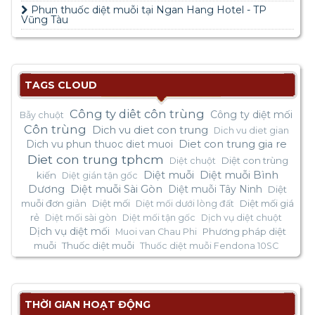
Phun thuốc diệt muỗi tại Ngan Hang Hotel - TP
Vũng Tàu
TAGS CLOUD
Công ty diêt côn trùng
Công ty diệt mối
Bẫy chuột
Côn trùng
Dich vu diet con trung
Dich vu diet gian
Dich vu phun thuoc diet muoi
Diet con trung gia re
Diet con trung tphcm
Diệt con trùng
Diệt chuột
Diệt muỗi
Diệt muỗi Bình
kiến
Diệt gián tận gốc
Dương
Diệt muỗi Sài Gòn
Diệt muỗi Tây Ninh
Diệt
muỗi đơn giản
Diệt mối
Diệt mối giá
Diệt mối dưới lòng đất
rẻ
Diệt mối sài gòn
Diệt mối tận gốc
Dịch vụ diệt chuột
Dịch vụ diệt mối
Phương pháp diệt
Muoi van Chau Phi
muỗi
Thuốc diệt muỗi
Thuốc diệt muỗi Fendona 10SC
THỜI GIAN HOẠT ĐỘNG