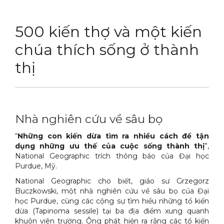
DỊCH VỤ
Thuốc diệt chuột Sài Gòn
500 kiến thợ và một kiến
THỦ THUẬT
Thuốc diệt kiến Sài Gòn
Dịch vụ tiêu diệt mối tận gốc
chúa thích sống ở thành
LIÊN HỆ
Thuốc diệt gián Sài Gòn
Dịch vụ phun thuốc phòng trừ muỗi
Tin tức động vật
thị
Hotline 0986 018 930 (Anh Sơn)
Thuốc diệt muỗi Sài Gòn
Dịch vụ kiểm soát chuột gây hại
Tin tức tổng hợp
Thuốc diệt mối Sài Gòn
Dịch vụ cung ứng thuốc diệt côn trùng
Hình ảnh
Nhà nghiên cứu về sâu bọ
Máy phun rửa cao cấp
Dịch vụ kiểm soát gián
Sitemap
“
Những con kiến dừa tìm ra nhiều cách để tận
Thiết bị vệ sinh sản phẩm
Dịch vụ phun diệt ruồi gây hại
Video
dụng những ưu thế của cuộc sống thành thị
”,
National Geographic trích thông báo của Đại học
Thiết bị lau kính toà nhà
Dịch vụ tiêu diệt gián gây hại sức khỏe
Tài liệu xử lý côn trùng
Purdue, Mỹ.
Máy chà rửa đánh bóng sàn
Dịch vụ xử lý tiêu diệt kiến tận gốc
National Geographic cho biết, giáo sư Grzegorz
Buczkowski, một nhà nghiên cứu về sâu bọ của Đại
Máy diệt côn trùng
học Purdue, cùng các cộng sự tìm hiểu những tổ kiến
dừa (Tapinoma sessile) tại ba địa điểm xung quanh
Máy hút bụi
khuôn viên trường. Ông phát hiện ra rằng các tổ kiến