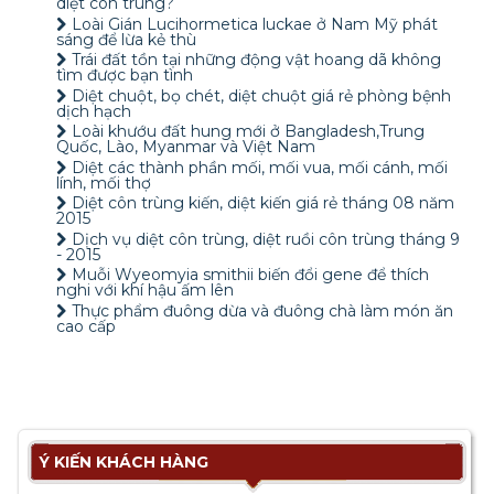
diệt côn trùng?
Loài Gián Lucihormetica luckae ở Nam Mỹ phát
sáng để lừa kẻ thù
Trái đất tồn tại những động vật hoang dã không
tìm được bạn tình
Diệt chuột, bọ chét, diệt chuột giá rẻ phòng bệnh
dịch hạch
Loài khướu đất hung mới ở Bangladesh,Trung
Quốc, Lào, Myanmar và Việt Nam
Diệt các thành phần mối, mối vua, mối cánh, mối
lính, mối thợ
Diệt côn trùng kiến, diệt kiến giá rẻ tháng 08 năm
2015
Dịch vụ diệt côn trùng, diệt ruồi côn trùng tháng 9
- 2015
Muỗi Wyeomyia smithii biến đổi gene để thích
nghi với khí hậu ấm lên
Thực phẩm đuông dừa và đuông chà làm món ăn
cao cấp
Ý KIẾN KHÁCH HÀNG