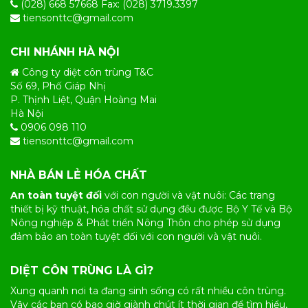
(028) 668 57668 Fax: (028) 3719.3397
tiensonttc@gmail.com
CHI NHÁNH HÀ NỘI
Công ty diệt côn trùng T&C
Số 69, Phố Giáp Nhị
P. Thịnh Liệt, Quận Hoàng Mai
Hà Nội
0906 098 110
tiensonttc@gmail.com
NHÀ BÁN LẺ HÓA CHẤT
An toàn tuyệt đối
với con người và vật nuôi: Các trang
thiết bị kỹ thuật, hóa chất sử dụng đều được Bộ Y Tế và Bộ
Nông nghiệp & Phát triển Nông Thôn cho phép sử dụng
đảm bảo an toàn tuyệt đối với con người và vật nuôi.
DIỆT CÔN TRÙNG LÀ GÌ?
Xung quanh nơi ta đang sinh sống có rất nhiều
côn trùng
.
Vậy các bạn có bao giờ giành chút ít thời gian để tìm hiểu,