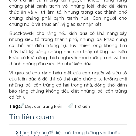
chỗ trú ẩn và những tài nguyên khác. Trong rừng
chúng phải cạnh tranh với những loài khác để kiếm
thức ăn và vị trí làm tổ. Nhưng trong các thành phố
chúng chẳng phải cạnh tranh nữa. Con người cho
chúng nơi ở và thức ăn”, vị giáo sư nhận xét.
Buczkowski cho rằng nếu kiến dừa có khả năng xây
những siêu tổ trong thành phố, những loài khác cũng
có thể làm điều tương tự. Tuy nhiên, ông không tìm
thấy bất kỳ bằng chứng nào cho thấy những loài kiến
khác có khả năng thích nghi với môi trường mới và tạo
thành những đàn siêu lớn như kiến dừa.
Vị giáo sư cho rằng hiểu biết của con người về siêu tổ
của kiến dừa ở đô thị có thể giúp chúng ta khống chế
những loài côn trùng có hại trong nhà, đồng thời đảm
bảo rằng chúng không tiêu diệt những loài côn trùng
có ích./.
Tags:
Diệt con trùng kiến
Trừ kiến
Tin liên quan
Làm thế nào để diệt mối trong tường với thuốc