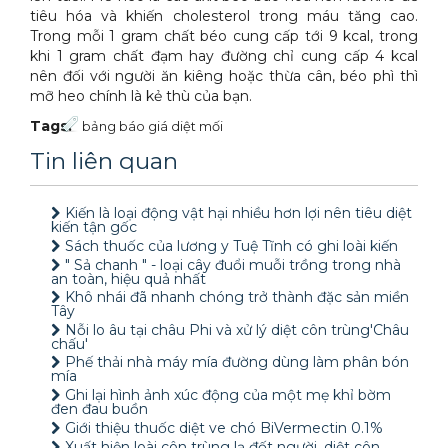
tiêu hóa và khiến cholesterol trong máu tăng cao.
Trong mỗi 1 gram chất béo cung cấp tới 9 kcal, trong
khi 1 gram chất đạm hay đường chỉ cung cấp 4 kcal
nên đối với người ăn kiêng hoặc thừa cân, béo phì thì
mỡ heo chính là kẻ thù của bạn.
Tags:
bảng báo giá diệt mối
Tin liên quan
Kiến là loại động vật hại nhiều hơn lợi nên tiêu diệt
kiến tận gốc
Sách thuốc của lương y Tuệ Tĩnh có ghi loài kiến
" Sả chanh " - loại cây đuổi muỗi trồng trong nhà
an toàn, hiệu quả nhất
Khô nhái đã nhanh chóng trở thành đặc sản miền
Tây
Nỗi lo âu tại châu Phi và xử lý diệt côn trùng'Châu
chấu'
Phế thải nhà máy mía đường dùng làm phân bón
mía
Ghi lại hình ảnh xúc động của một mẹ khỉ bờm
đen đau buồn
Giới thiệu thuốc diệt ve chó BiVermectin 0.1%
Xuất hiện loài côn trùng lạ đốt người, diệt côn