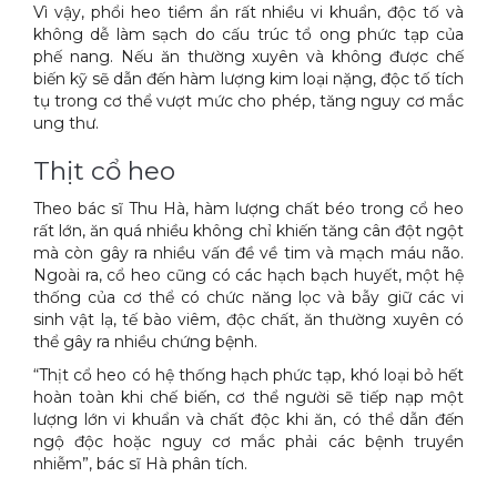
Vì vậy, phổi heo tiềm ẩn rất nhiều vi khuẩn, độc tố và
không dễ làm sạch do cấu trúc tổ ong phức tạp của
phế nang. Nếu ăn thường xuyên và không được chế
biến kỹ sẽ dẫn đến hàm lượng kim loại nặng, độc tố tích
tụ trong cơ thể vượt mức cho phép, tăng nguy cơ mắc
ung thư.
Thịt cổ heo
Theo bác sĩ Thu Hà, hàm lượng chất béo trong cổ heo
rất lớn, ăn quá nhiều không chỉ khiến tăng cân đột ngột
mà còn gây ra nhiều vấn đề về tim và mạch máu não.
Ngoài ra, cổ heo cũng có các hạch bạch huyết, một hệ
thống của cơ thể có chức năng lọc và bẫy giữ các vi
sinh vật lạ, tế bào viêm, độc chất, ăn thường xuyên có
thể gây ra nhiều chứng bệnh.
“Thịt cổ heo có hệ thống hạch phức tạp, khó loại bỏ hết
hoàn toàn khi chế biến, cơ thể người sẽ tiếp nạp một
lượng lớn vi khuẩn và chất độc khi ăn, có thể dẫn đến
ngộ độc hoặc nguy cơ mắc phải các bệnh truyền
nhiễm”, bác sĩ Hà phân tích.