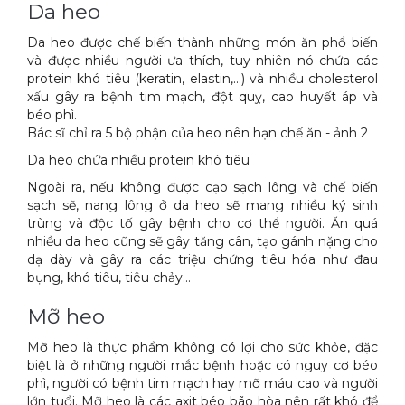
Da heo
Da heo được chế biến thành những món ăn phổ biến
và được nhiều người ưa thích, tuy nhiên nó chứa các
protein khó tiêu (keratin, elastin,...) và nhiều cholesterol
xấu gây ra bệnh tim mạch, đột quỵ, cao huyết áp và
béo phì.
Bác sĩ chỉ ra 5 bộ phận của heo nên hạn chế ăn - ảnh 2
Da heo chứa nhiều protein khó tiêu
Ngoài ra, nếu không được cạo sạch lông và chế biến
sạch sẽ, nang lông ở da heo sẽ mang nhiều ký sinh
trùng và độc tố gây bệnh cho cơ thể người. Ăn quá
nhiều da heo cũng sẽ gây tăng cân, tạo gánh nặng cho
dạ dày và gây ra các triệu chứng tiêu hóa như đau
bụng, khó tiêu, tiêu chảy…
Mỡ heo
Mỡ heo là thực phẩm không có lợi cho sức khỏe, đặc
biệt là ở những người mắc bệnh hoặc có nguy cơ béo
phì, người có bệnh tim mạch hay mỡ máu cao và người
lớn tuổi. Mỡ heo là các axit béo bão hòa nên rất khó để