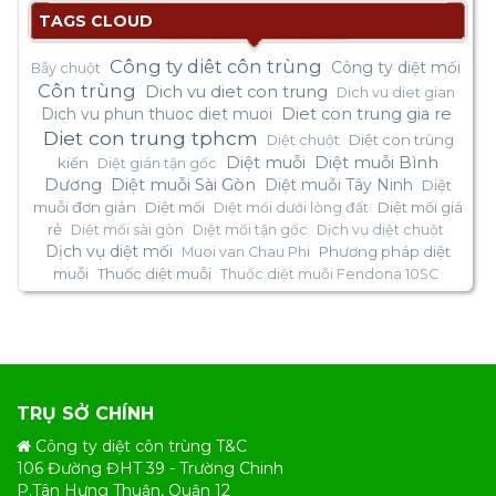
TAGS CLOUD
Công ty diêt côn trùng
Công ty diệt mối
Bẫy chuột
Côn trùng
Dich vu diet con trung
Dich vu diet gian
Dich vu phun thuoc diet muoi
Diet con trung gia re
Diet con trung tphcm
Diệt con trùng
Diệt chuột
Diệt muỗi
Diệt muỗi Bình
kiến
Diệt gián tận gốc
Dương
Diệt muỗi Sài Gòn
Diệt muỗi Tây Ninh
Diệt
muỗi đơn giản
Diệt mối
Diệt mối giá
Diệt mối dưới lòng đất
rẻ
Diệt mối sài gòn
Diệt mối tận gốc
Dịch vụ diệt chuột
Dịch vụ diệt mối
Phương pháp diệt
Muoi van Chau Phi
muỗi
Thuốc diệt muỗi
Thuốc diệt muỗi Fendona 10SC
TRỤ SỞ CHÍNH
Công ty diệt côn trùng T&C
106 Đường ĐHT 39 - Trường Chinh
P.Tân Hưng Thuận, Quận 12