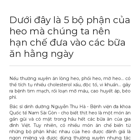
DỊCH VỤ
Thuốc diệt chuột Sài Gòn
Dưới đây là 5 bộ phận của
THỦ THUẬT
Thuốc diệt kiến Sài Gòn
Dịch vụ tiêu diệt mối tận gốc
heo mà chúng ta nên
LIÊN HỆ
Thuốc diệt gián Sài Gòn
Dịch vụ phun thuốc phòng trừ muỗi
Tin tức động vật
hạn chế đưa vào các bữa
Hotline 0986 018 930 (Anh Sơn)
Thuốc diệt muỗi Sài Gòn
Dịch vụ kiểm soát chuột gây hại
Tin tức tổng hợp
ăn hằng ngày
Thuốc diệt mối Sài Gòn
Dịch vụ cung ứng thuốc diệt côn trùng
Hình ảnh
Máy phun rửa cao cấp
Dịch vụ kiểm soát gián
Sitemap
Nếu thường xuyên ăn lòng heo, phổi heo, mỡ heo... có
thể tích tụ nhiều cholesterol xấu, độc tố, vi khuẩn... gây
Thiết bị vệ sinh sản phẩm
Dịch vụ phun diệt ruồi gây hại
Video
ra bệnh tim mạch, rối loạn mỡ máu, cao huyết áp, béo
phì.
Thiết bị lau kính toà nhà
Dịch vụ tiêu diệt gián gây hại sức khỏe
Tài liệu xử lý côn trùng
Bác sĩ dinh dưỡng Nguyễn Thu Hà - Bệnh viện đa khoa
Máy chà rửa đánh bóng sàn
Dịch vụ xử lý tiêu diệt kiến tận gốc
Quốc tế Nam Sài Gòn - cho biết thịt heo là một món ăn
gần gũi và có mặt trong hầu hết các bữa ăn của gia
Máy diệt côn trùng
đình Việt. Tuy nhiên, có nhiều món ăn chế biến từ
những bộ phận khác nhau của heo được đánh giá là
Máy hút bụi
ngon miệng và được dùng thường xuyên nhưng tác