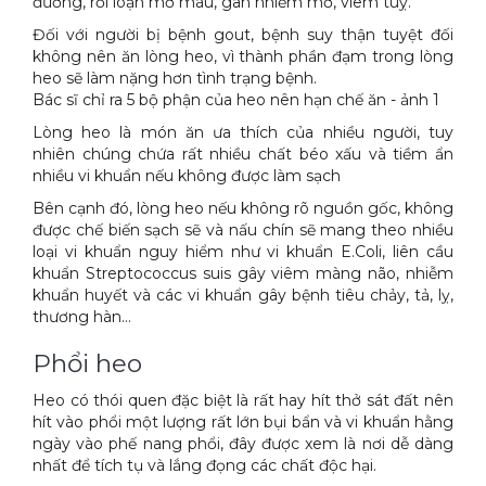
đường, rối loạn mỡ máu, gan nhiễm mỡ, viêm tuỵ.
Đối với người bị bệnh gout, bệnh suy thận tuyệt đối
không nên ăn lòng heo, vì thành phần đạm trong lòng
heo sẽ làm nặng hơn tình trạng bệnh.
Bác sĩ chỉ ra 5 bộ phận của heo nên hạn chế ăn - ảnh 1
Lòng heo là món ăn ưa thích của nhiều người, tuy
nhiên chúng chứa rất nhiều chất béo xấu và tiềm ẩn
nhiều vi khuẩn nếu không được làm sạch
Bên cạnh đó, lòng heo nếu không rõ nguồn gốc, không
được chế biến sạch sẽ và nấu chín sẽ mang theo nhiều
loại vi khuẩn nguy hiểm như vi khuẩn E.Coli, liên cầu
khuẩn Streptococcus suis gây viêm màng não, nhiễm
khuẩn huyết và các vi khuẩn gây bệnh tiêu chảy, tả, lỵ,
thương hàn…
Phổi heo
Heo có thói quen đặc biệt là rất hay hít thở sát đất nên
hít vào phổi một lượng rất lớn bụi bẩn và vi khuẩn hằng
ngày vào phế nang phổi, đây được xem là nơi dễ dàng
nhất để tích tụ và lắng đọng các chất độc hại.