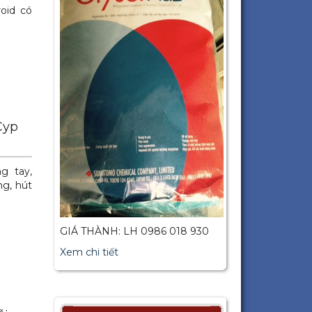
oid có
Cyp
g tay,
ng, hút
GIÁ THÀNH: LH 0986 018 930
Xem chi tiết