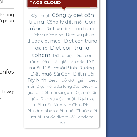
ỗi
TAGS CLOUD
Công ty diêt côn
 không
Bẫy chuột
và phun
trùng
Côn
Công ty diệt mối
trùng
Dich vu diet con trung
Dich vu phun
Dich vu diet gian
thuoc diet muoi
Diet con trung
Diet con trung
gia re
tphcm
Diệt con
Diệt chuột
Diệt
trùng kiến
Diệt gián tận gốc
muỗi
Diệt muỗi Bình Dương
enfos
Diệt muỗi Sài Gòn
Diệt muỗi
Tây Ninh
Diệt muỗi đơn giản
Diệt
mối
Diệt mối
Diệt mối dưới lòng đất
nh xây
giá rẻ
Diệt mối sài gòn
Diệt mối tận
…
Dịch vụ
gốc
Dịch vụ diệt chuột
diệt mối
Muoi van Chau Phi
Phương pháp diệt muỗi
Thuốc diệt
muỗi
Thuốc diệt muỗi Fendona
10SC