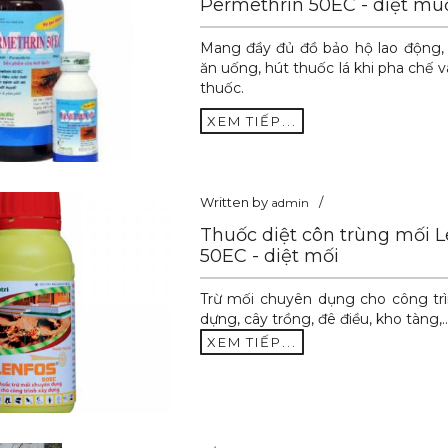
Permethrin 50EC - diệt mu
Mang đầy đủ đồ bảo hộ lao động,
ăn uống, hút thuốc lá khi pha chế 
thuốc.
XEM TIẾP...
Written by
admin
Thuốc diệt côn trùng mối L
50EC - diệt mối
Trừ mối chuyên dụng cho công trì
dựng, cây trồng, đê điều, kho tàng,
XEM TIẾP...