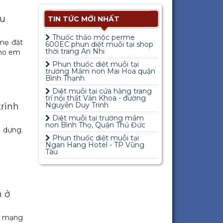
ệu
TIN TỨC MỚI NHẤT
Thuốc thảo mộc perme
mẹ đặt
600EC phun diệt muỗi tại shop
thời trang An Nhi
cho em
Phun thuốc diệt muỗi tại
trường Mầm non Mai Hoa quận
Bình Thạnh
Diệt muỗi tại cửa hàng trang
trí nội thất Văn Khoa - đường
Nguyễn Duy Trinh
trình
Diệt muỗi tại trường mầm
non Bình Thọ, Quận Thủ Đức
 dựng.
Phun thuốc diệt muỗi tại
Ngan Hang Hotel - TP Vũng
Tàu
n ở
n mạng