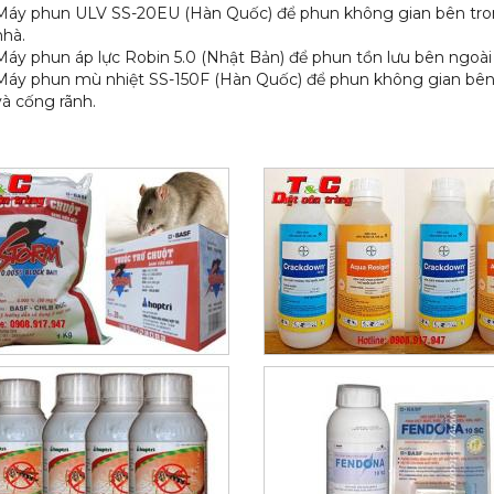
Máy phun ULV SS-20EU (Hàn Quốc) để phun không gian bên tr
nhà.
Máy phun áp lực Robin 5.0 (Nhật Bản) để phun tồn lưu bên ngoài
Máy phun mù nhiệt SS-150F (Hàn Quốc) để phun không gian bên
và cống rãnh.