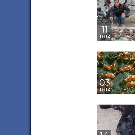
11
TH12
03
TH12