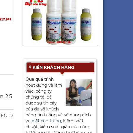
Ý KIẾN KHÁCH HÀNG
Qua quá trình
hoạt động và làm
việc, công ty
n 2.5
chúng tôi đã
được sự tin cậy
của đa số khách
hàng tin tưởng và sử dụng dịch
 EC là
vụ
diệt côn trùng
, kiểm soát
chuột, kiểm soát gián của công
ty Chúng tôi. Công ty Chúng tôi