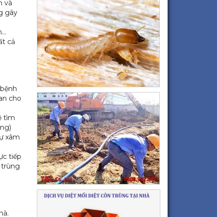
h và
ng gây
n…
ất cả
 bệnh
lan cho
ẽ tìm
ùng)
sự xâm
ực tiếp
 trùng
hà.