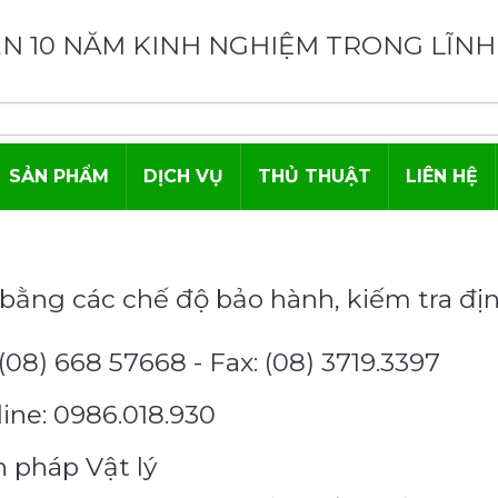
N 10 NĂM KINH NGHIỆM TRONG LĨNH
SẢN PHẨM
DỊCH VỤ
THỦ THUẬT
LIÊN HỆ
bằng các chế độ bảo hành, kiếm tra đị
(08) 668 57668 - Fax: (08) 3719.3397
ine: 0986.018.930
n pháp Vật lý