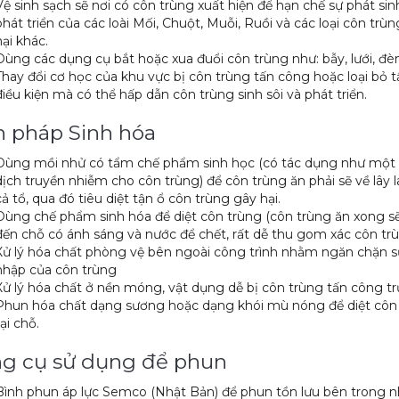
Vệ sinh sạch sẽ nơi có côn trùng xuất hiện để hạn chế sự phát sin
phát triển của các loài Mối, Chuột, Muỗi, Ruồi và các loại côn trù
hại khác.
Dùng các dụng cụ bắt hoặc xua đuổi côn trùng như: bẫy, lưới, đè
Thay đổi cơ học của khu vực bị côn trùng tấn công hoặc loại bỏ t
điều kiện mà có thể hấp dẫn côn trùng sinh sôi và phát triển.
n pháp Sinh hóa
Dùng mồi nhử có tẩm chế phẩm sinh học (có tác dụng như một
dịch truyền nhiễm cho côn trùng) để côn trùng ăn phải sẽ về lây 
cả tổ, qua đó tiêu diệt tận ổ côn trùng gây hại.
Dùng chế phẩm sinh hóa để diệt côn trùng (côn trùng ăn xong s
đến chỗ có ánh sáng và nước để chết, rất dễ thu gom xác côn tr
Xử lý hóa chất phòng vệ bên ngoài công trình nhằm ngăn chặn 
nhập của côn trùng
Xử lý hóa chất ở nền móng, vật dụng dễ bị côn trùng tấn công tr
Phun hóa chất dạng sương hoặc dạng khói mù nóng để diệt côn
tại chỗ.
g cụ sử dụng để phun
Bình phun áp lực Semco (Nhật Bản) để phun tồn lưu bên trong n