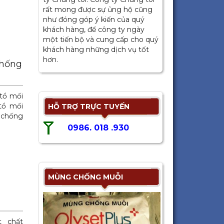
rất mong được sự ủng hộ cũng
như đóng góp ý kiến của quý
khách hàng, để công ty ngày
một tiến bộ và cung cấp cho quý
khách hàng những dịch vụ tốt
hơn.
chống
 tổ mối
 tổ mối
HỖ TRỢ TRỰC TUYẾN
 chống
0986. 018 .930
MÙNG CHỐNG MUỖI
t chất