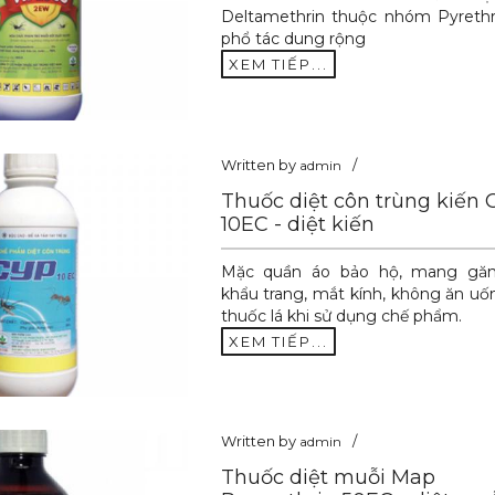
Deltamethrin thuộc nhóm Pyrethr
phổ tác dung rộng
XEM TIẾP...
Written by
admin
Thuốc diệt côn trùng kiến 
10EC - diệt kiến
Mặc quần áo bảo hộ, mang găn
khẩu trang, mắt kính, không ăn uố
thuốc lá khi sử dụng chế phẩm.
XEM TIẾP...
Written by
admin
Thuốc diệt muỗi Map