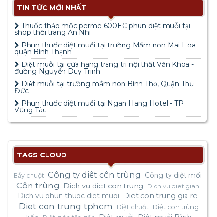
TIN TỨC MỚI NHẤT
Thuốc thảo mộc perme 600EC phun diệt muỗi tại
shop thời trang An Nhi
Phun thuốc diệt muỗi tại trường Mầm non Mai Hoa
quận Bình Thạnh
Diệt muỗi tại cửa hàng trang trí nội thất Văn Khoa -
đường Nguyễn Duy Trinh
Diệt muỗi tại trường mầm non Bình Thọ, Quận Thủ
Đức
Phun thuốc diệt muỗi tại Ngan Hang Hotel - TP
Vũng Tàu
TAGS CLOUD
Công ty diêt côn trùng
Công ty diệt mối
Bẫy chuột
Côn trùng
Dich vu diet con trung
Dich vu diet gian
Dich vu phun thuoc diet muoi
Diet con trung gia re
Diet con trung tphcm
Diệt con trùng
Diệt chuột