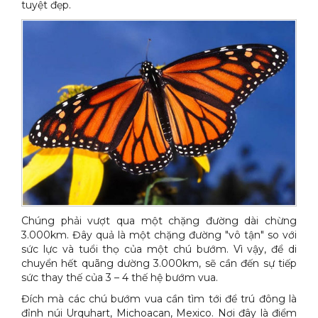
tuyệt đẹp.
Xe đẩy làm vệ sinh Sài Gòn
Chúng phải vượt qua một chặng đường dài chừng
3.000km. Đây quả là một chặng đường "vô tận" so với
sức lực và tuổi thọ của một chú bướm. Vì vậy, để di
chuyển hết quãng dường 3.000km, sẽ cần đến sự tiếp
sức thay thế của 3 – 4 thế hệ bướm vua.
Đích mà các chú bướm vua cần tìm tới để trú đông là
đỉnh núi Urquhart, Michoacan, Mexico. Nơi đây là điểm