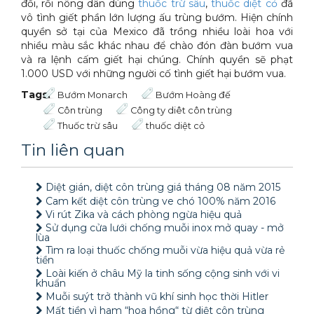
đổi, rồi nông dân dùng
thuốc trừ sâu
,
thuốc diệt cỏ
đã
vô tình giết phần lớn lượng ấu trùng bướm. Hiện chính
quyền sở tại của Mexico đã trồng nhiều loài hoa với
nhiều màu sắc khác nhau để chào đón đàn bướm vua
và ra lệnh cấm giết hại chúng. Chính quyền sẽ phạt
1.000 USD với những người cố tình giết hại bướm vua.
Tags:
Bướm Monarch
Bướm Hoàng đế
Côn trùng
Công ty diêt côn trùng
Thuốc trừ sâu
thuốc diệt cỏ
Tin liên quan
Diệt gián, diệt côn trùng giá tháng 08 năm 2015
Cam kết diệt côn trùng ve chó 100% năm 2016
Vi rút Zika và cách phòng ngừa hiệu quả
Sử dụng cửa lưới chống muỗi inox mở quay - mở
lùa
Tìm ra loại thuốc chống muỗi vừa hiệu quả vừa rẻ
tiền
Loài kiến ở châu Mỹ la tinh sống cộng sinh với vi
khuẩn
Muỗi suýt trở thành vũ khí sinh học thời Hitler
Mất tiền vì ham “hoa hồng“ từ diệt côn trùng