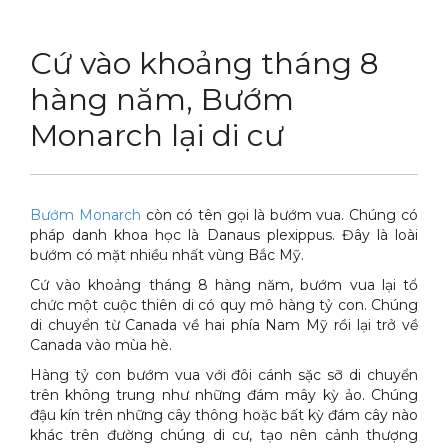
DỊCH VỤ
Thuốc diệt chuột Sài Gòn
Cứ vào khoảng tháng 8
THỦ THUẬT
Thuốc diệt kiến Sài Gòn
Dịch vụ tiêu diệt mối tận gốc
hàng năm, Bướm
LIÊN HỆ
Thuốc diệt gián Sài Gòn
Dịch vụ phun thuốc phòng trừ muỗi
Tin tức động vật
Monarch lại di cư
Hotline 0986 018 930 (Anh Sơn)
Thuốc diệt muỗi Sài Gòn
Dịch vụ kiểm soát chuột gây hại
Tin tức tổng hợp
Thuốc diệt mối Sài Gòn
Dịch vụ cung ứng thuốc diệt côn trùng
Hình ảnh
Bướm Monarch
còn có tên gọi là bướm vua. Chúng có
Máy phun rửa cao cấp
Dịch vụ kiểm soát gián
Sitemap
pháp danh khoa học là Danaus plexippus. Đây là loài
bướm có mặt nhiều nhất vùng Bắc Mỹ.
Thiết bị vệ sinh sản phẩm
Dịch vụ phun diệt ruồi gây hại
Video
Cứ vào khoảng tháng 8 hàng năm, bướm vua lại tổ
chức một cuộc thiên di có quy mô hàng tỷ con. Chúng
Thiết bị lau kính toà nhà
Dịch vụ tiêu diệt gián gây hại sức khỏe
Tài liệu xử lý côn trùng
di chuyển từ Canada về hai phía Nam Mỹ rồi lại trở về
Canada vào mùa hè.
Máy chà rửa đánh bóng sàn
Dịch vụ xử lý tiêu diệt kiến tận gốc
Hàng tỷ con bướm vua với đôi cánh sặc sỡ di chuyển
Máy diệt côn trùng
trên không trung như những đám mây kỳ ảo. Chúng
đậu kín trên những cây thông hoặc bất kỳ đám cây nào
Máy hút bụi
khác trên đường chúng di cư, tạo nên cảnh thượng