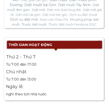
Diệt muỗi
Diệt muỗi Bình
kiến
Diệt gián tận gốc
Dương
Diệt muỗi Sài Gòn
Diệt muỗi Tây Ninh
Diệt
muỗi đơn giản
Diệt mối
Diệt mối giá
Diệt mối dưới lòng đất
rẻ
Diệt mối sài gòn
Diệt mối tận gốc
Dịch vụ diệt chuột
Dịch vụ diệt mối
Phương pháp diệt
Muoi van Chau Phi
muỗi
Thuốc diệt muỗi
Thuốc diệt muỗi Fendona 10SC
THỜI GIAN HOẠT ĐỘNG
Thứ 2 - Thứ 7
Từ 7:00 đến 17:00
Chủ nhật
Từ 7:00 đến 13:00
Ngày lễ:
nghỉ theo lịch nhà nước