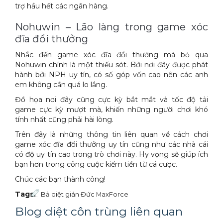
trợ hầu hết các ngân hàng.
Nohuwin – Lão làng trong game xóc
đĩa đổi thưởng
Nhắc đến game xóc đĩa đổi thưởng mà bỏ qua
Nohuwin chính là một thiếu sót. Bởi nơi đây được phát
hành bởi NPH uy tín, có số góp vốn cao nên các anh
em không cần quá lo lắng.
Đồ họa nơi đây cũng cực kỳ bắt mắt và tốc độ tải
game cực kỳ mượt mà, khiến những người chơi khó
tính nhất cũng phải hài lòng.
Trên đây là những thông tin liên quan về cách chơi
game xóc đĩa đổi thưởng uy tín cũng như các nhà cái
có độ uy tín cao trong trò chơi này. Hy vọng sẽ giúp ích
bạn hơn trong công cuộc kiếm tiền từ cá cược.
Chúc các bạn thành công!
Tags:
Bả diệt gián Đức MaxForce
Blog diệt côn trùng liên quan