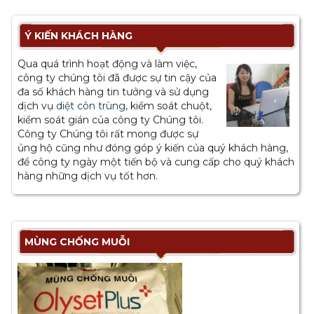
Ý KIẾN KHÁCH HÀNG
Qua quá trình hoạt động và làm việc,
công ty chúng tôi đã được sự tin cậy của
đa số khách hàng tin tưởng và sử dụng
dịch vụ
diệt côn trùng
, kiểm soát chuột,
kiểm soát gián của công ty Chúng tôi.
Công ty Chúng tôi rất mong được sự
ủng hộ cũng như đóng góp ý kiến của quý khách hàng,
để công ty ngày một tiến bộ và cung cấp cho quý khách
hàng những dịch vụ tốt hơn.
MÙNG CHỐNG MUỖI