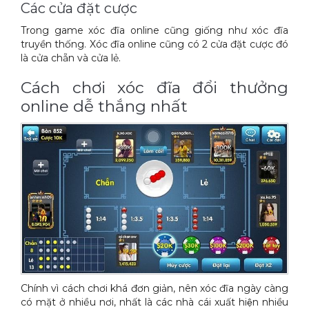
Các cửa đặt cược
Trong game xóc đĩa online cũng giống như xóc đĩa
truyền thống. Xóc đĩa online cũng có 2 cửa đặt cược đó
là cửa chẵn và cửa lẻ.
Cách chơi xóc đĩa đổi thưởng
online dễ thắng nhất
Chính vì cách chơi khá đơn giản, nên xóc đĩa ngày càng
có mặt ở nhiều nơi, nhất là các nhà cái xuất hiện nhiều