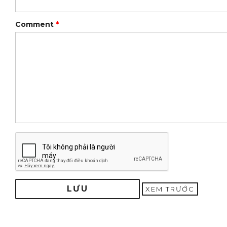
Comment
*
LƯU
XEM TRƯỚC