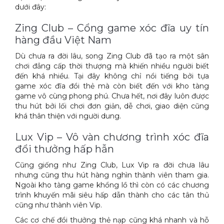
dưới đây:
Zing Club – Cổng game xóc đĩa uy tín
hàng đầu Việt Nam
Dù chưa ra đời lâu, song Zing Club đã tạo ra một sân
chơi đẳng cấp thời thượng mà khiến nhiều người biết
đến khá nhiều. Tại đây không chỉ nổi tiếng bởi tựa
game xóc đĩa đổi thẻ mà còn biết đến với kho tàng
game vô cùng phong phú. Chưa hết, nơi đây luôn được
thu hút bởi lối chơi đơn giản, dễ chơi, giao diện cũng
khá thân thiện với người dung.
Lux Vip – Vô vàn chương trình xóc đĩa
đổi thưởng hấp hẫn
Cũng giống như Zing Club, Lux Vip ra đời chưa lâu
nhưng cũng thu hút hàng nghìn thành viên tham gia.
Ngoài kho tàng game khổng lồ thì còn có các chương
trình khuyến mãi siêu hấp dẫn thành cho các tân thủ
cũng như thành viên Vip.
Các cơ chế đổi thưởng thẻ nạp cũng khá nhanh và hỗ