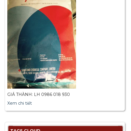
GIÁ THÀNH: LH 0986 018 930
Xem chi tiết
TAGS CLOUD