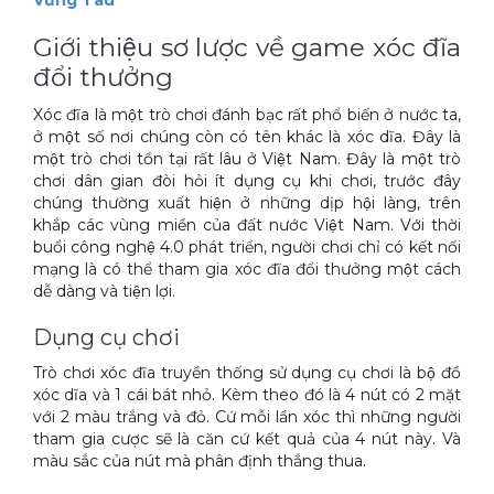
Vũng Tàu
Giới thiệu sơ lược về game xóc đĩa
đổi thưởng
Xóc đĩa là một trò chơi đánh bạc rất phổ biến ở nước ta,
ở một số nơi chúng còn có tên khác là xóc dĩa. Đây là
một trò chơi tồn tại rất lâu ở Việt Nam. Đây là một trò
chơi dân gian đòi hỏi ít dụng cụ khi chơi, trước đây
chúng thường xuất hiện ở những dịp hội làng, trên
khắp các vùng miền của đất nước Việt Nam. Với thời
buổi công nghệ 4.0 phát triển, người chơi chỉ có kết nối
mạng là có thể tham gia xóc đĩa đổi thưởng một cách
dễ dàng và tiện lợi.
Dụng cụ chơi
Trò chơi xóc đĩa truyền thống sử dụng cụ chơi là bộ đồ
xóc dĩa và 1 cái bát nhỏ. Kèm theo đó là 4 nút có 2 mặt
với 2 màu trắng và đỏ. Cứ mỗi lần xóc thì những người
tham gia cược sẽ là căn cứ kết quả của 4 nút này. Và
màu sắc của nút mà phân định thắng thua.