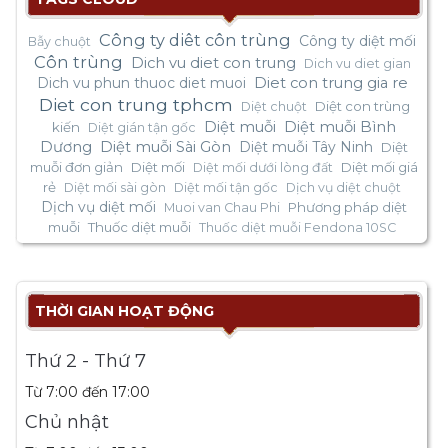
Công ty diêt côn trùng
Công ty diệt mối
Bẫy chuột
Côn trùng
Dich vu diet con trung
Dich vu diet gian
Dich vu phun thuoc diet muoi
Diet con trung gia re
Diet con trung tphcm
Diệt con trùng
Diệt chuột
Diệt muỗi
Diệt muỗi Bình
kiến
Diệt gián tận gốc
Dương
Diệt muỗi Sài Gòn
Diệt muỗi Tây Ninh
Diệt
muỗi đơn giản
Diệt mối
Diệt mối giá
Diệt mối dưới lòng đất
rẻ
Diệt mối sài gòn
Diệt mối tận gốc
Dịch vụ diệt chuột
Dịch vụ diệt mối
Phương pháp diệt
Muoi van Chau Phi
muỗi
Thuốc diệt muỗi
Thuốc diệt muỗi Fendona 10SC
THỜI GIAN HOẠT ĐỘNG
Thứ 2 - Thứ 7
Từ 7:00 đến 17:00
Chủ nhật