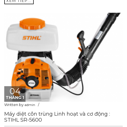
XEM TIẾP...
04
THÁNG 1
Written by
admin
Máy diệt côn trùng Linh hoạt và cơ động :
STIHL SR-5600