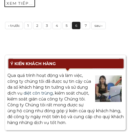
XEM TIẾP...
‹ trước
1
2
3
4
5
6
7
sau ›
Ý KIẾN KHÁCH HÀNG
Qua quá trình hoạt động và làm việc,
công ty chúng tôi đã được sự tin cậy của
đa số khách hàng tin tưởng và sử dụng
dịch vụ
diệt côn trùng
, kiểm soát chuột,
kiểm soát gián của công ty Chúng tôi.
Công ty Chúng tôi rất mong được sự
ủng hộ cũng như đóng góp ý kiến của quý khách hàng,
để công ty ngày một tiến bộ và cung cấp cho quý khách
hàng những dịch vụ tốt hơn.