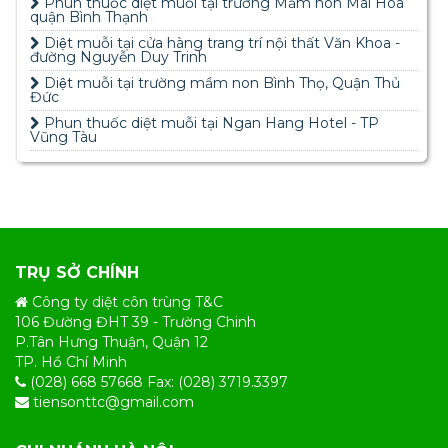
Phun thuốc diệt muỗi tại trường Mầm non Mai Hoa
quận Bình Thạnh
Diệt muỗi tại cửa hàng trang trí nội thất Văn Khoa -
đường Nguyễn Duy Trinh
Diệt muỗi tại trường mầm non Bình Thọ, Quận Thủ
Đức
Phun thuốc diệt muỗi tại Ngan Hang Hotel - TP
Vũng Tàu
TRỤ SỞ CHÍNH
Công ty diệt côn trùng T&C
106 Đường ĐHT 39 - Trường Chinh
P.Tân Hưng Thuận, Quận 12
TP. Hồ Chí Minh
(028) 668 57668 Fax: (028) 3719.3397
tiensonttc@gmail.com