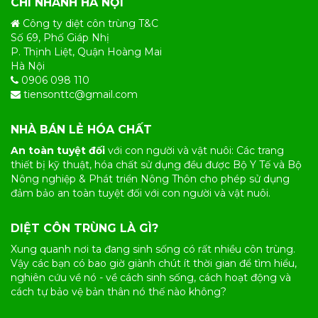
CHI NHÁNH HÀ NỘI
Công ty diệt côn trùng T&C
Số 69, Phố Giáp Nhị
P. Thịnh Liệt, Quận Hoàng Mai
Hà Nội
0906 098 110
tiensonttc@gmail.com
NHÀ BÁN LẺ HÓA CHẤT
An toàn tuyệt đối
với con người và vật nuôi: Các trang
thiết bị kỹ thuật, hóa chất sử dụng đều được Bộ Y Tế và Bộ
Nông nghiệp & Phát triển Nông Thôn cho phép sử dụng
đảm bảo an toàn tuyệt đối với con người và vật nuôi.
DIỆT CÔN TRÙNG LÀ GÌ?
Xung quanh nơi ta đang sinh sống có rất nhiều
côn trùng
.
Vậy các bạn có bao giờ giành chút ít thời gian để tìm hiểu,
nghiên cứu về nó - về cách sinh sống, cách hoạt động và
cách tự bảo vệ bản thân nó thế nào không?