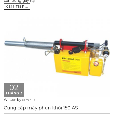
côn trùng gây hại
XEM TIẾP...
02
THÁNG 3
Written by
admin
Cung cấp máy phun khói 150 AS