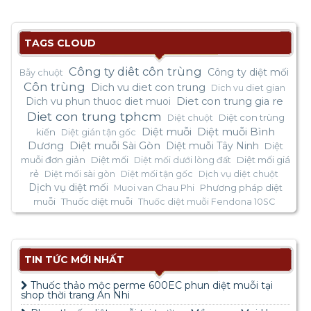
TAGS CLOUD
Công ty diêt côn trùng
Công ty diệt mối
Bẫy chuột
Côn trùng
Dich vu diet con trung
Dich vu diet gian
Dich vu phun thuoc diet muoi
Diet con trung gia re
Diet con trung tphcm
Diệt con trùng
Diệt chuột
Diệt muỗi
Diệt muỗi Bình
kiến
Diệt gián tận gốc
Dương
Diệt muỗi Sài Gòn
Diệt muỗi Tây Ninh
Diệt
muỗi đơn giản
Diệt mối
Diệt mối giá
Diệt mối dưới lòng đất
rẻ
Diệt mối sài gòn
Diệt mối tận gốc
Dịch vụ diệt chuột
Dịch vụ diệt mối
Phương pháp diệt
Muoi van Chau Phi
muỗi
Thuốc diệt muỗi
Thuốc diệt muỗi Fendona 10SC
TIN TỨC MỚI NHẤT
Thuốc thảo mộc perme 600EC phun diệt muỗi tại
shop thời trang An Nhi