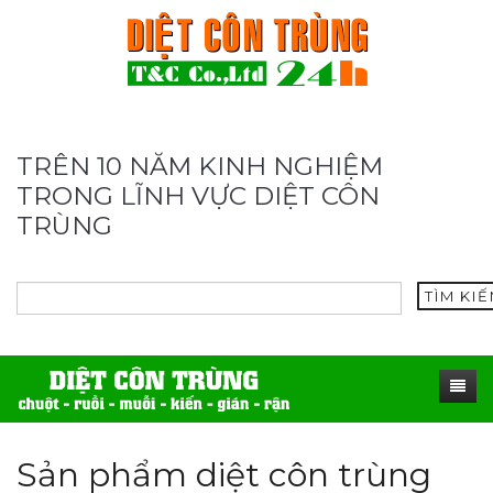
TRÊN 10 NĂM KINH NGHIỆM
TRONG LĨNH VỰC DIỆT CÔN
TRÙNG
TÌM KI
TRANG CHỦ
Sản phẩm diệt côn trùng
SẢN PHẨM