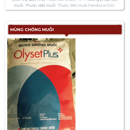
muỗi
Thuốc diệt muỗi
Thuốc diệt muỗi Fendona 10SC
MÙNG CHỐNG MUỖI