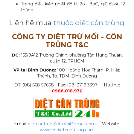
Trong điều kiện nhiệt độ từ 2o - 8oC, giữ được 12
tháng.
Liên hệ mua
thuốc diệt côn trùng
CÔNG TY DIỆT TRỪ MỐI - CÔN
TRÙNG T&C
ĐC:
155/9A12 Trường Chinh, phường Tân Hưng Thuận,
quận 12, TPHCM
VP tại Bình Dương:
100 Hoàng Hoa Thám, P. Hiệp
Thành, Tp. TDM, Bình Dương
ĐT: (08) 668 57668 - Fax: (08) 3719.3397 - Hotline:
0986.018.930
Email:
dietcontrung24h.vn@gmail.com
- Website:
www.vndietcontrung.com