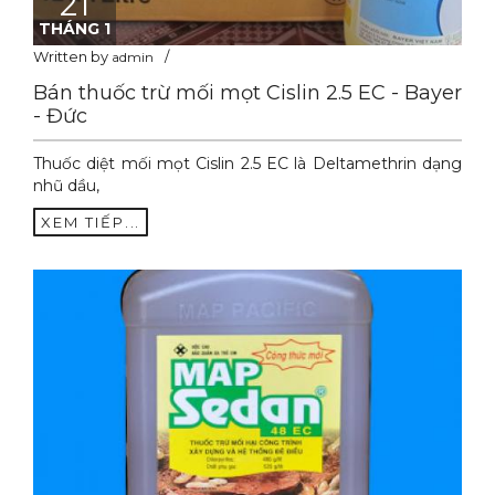
21
THÁNG 1
Written by
admin
Bán thuốc trừ mối mọt Cislin 2.5 EC - Bayer
- Đức
Thuốc diệt mối mọt Cislin 2.5 EC là Deltamethrin dạng
nhũ dầu,
XEM TIẾP...