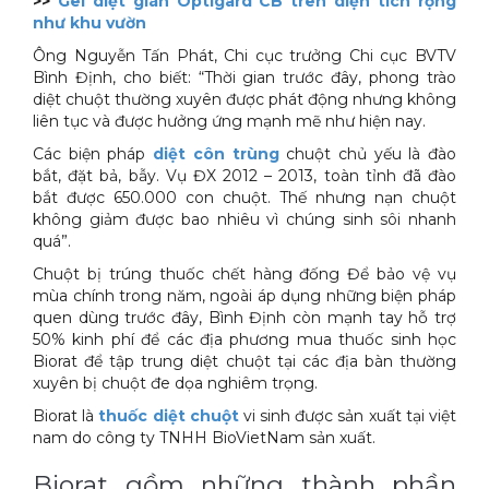
>>
Gel diệt gián Optigard CB trên diện tích rộng
như khu vườn
Ông Nguyễn Tấn Phát, Chi cục trưởng Chi cục BVTV
Bình Định, cho biết: “Thời gian trước đây, phong trào
diệt chuột thường xuyên được phát động nhưng không
liên tục và được hưởng ứng mạnh mẽ như hiện nay.
Các biện pháp
diệt côn trùng
chuột chủ yếu là đào
bắt, đặt bả, bẫy. Vụ ĐX 2012 – 2013, toàn tỉnh đã đào
bắt được 650.000 con chuột. Thế nhưng nạn chuột
không giảm được bao nhiêu vì chúng sinh sôi nhanh
quá”.
Chuột bị trúng thuốc chết hàng đống Để bảo vệ vụ
mùa chính trong năm, ngoài áp dụng những biện pháp
quen dùng trước đây, Bình Định còn mạnh tay hỗ trợ
50% kinh phí để các địa phương mua thuốc sinh học
Biorat để tập trung diệt chuột tại các địa bàn thường
xuyên bị chuột đe dọa nghiêm trọng.
Biorat là
thuốc diệt chuột
vi sinh được sản xuất tại việt
nam do công ty TNHH BioVietNam sản xuất.
Biorat gồm những thành phần