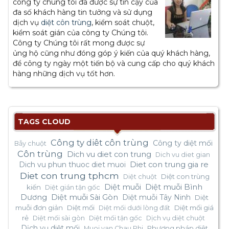
công ty chúng tôi đã được sự tin cậy của
đa số khách hàng tin tưởng và sử dụng
dịch vụ
diệt côn trùng
, kiểm soát chuột,
kiểm soát gián của công ty Chúng tôi.
Công ty Chúng tôi rất mong được sự
ủng hộ cũng như đóng góp ý kiến của quý khách hàng,
để công ty ngày một tiến bộ và cung cấp cho quý khách
hàng những dịch vụ tốt hơn.
TAGS CLOUD
Công ty diêt côn trùng
Công ty diệt mối
Bẫy chuột
Côn trùng
Dich vu diet con trung
Dich vu diet gian
Dich vu phun thuoc diet muoi
Diet con trung gia re
Diet con trung tphcm
Diệt con trùng
Diệt chuột
Diệt muỗi
Diệt muỗi Bình
kiến
Diệt gián tận gốc
Dương
Diệt muỗi Sài Gòn
Diệt muỗi Tây Ninh
Diệt
muỗi đơn giản
Diệt mối
Diệt mối giá
Diệt mối dưới lòng đất
rẻ
Diệt mối sài gòn
Diệt mối tận gốc
Dịch vụ diệt chuột
Dịch vụ diệt mối
Phương pháp diệt
Muoi van Chau Phi