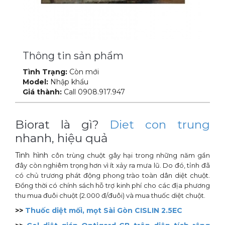
Xe đẩy làm vệ sinh Sài Gòn
Thông tin sản phẩm
Tình Trạng:
Còn mới
Model:
Nhập khẩu
Giá thành:
Call 0908.917.947
Biorat là gì?
Diet con trung
nhanh, hiệu quả
Tình hình
côn trùng
chuột gây hại trong những năm gần
đây còn nghiêm trọng hơn vì ít xảy ra mưa lũ. Do đó, tỉnh đã
có chủ trương phát động phong trào toàn dân diệt chuột.
Đồng thời có chính sách hỗ trợ kinh phí cho các địa phương
thu mua đuôi chuột (2.000 đ/đuôi) và mua thuốc diệt chuột.
>>
Thuốc diệt mối, mọt Sài Gòn CISLIN 2.5EC