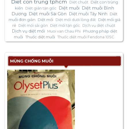
Diet con trung tphcm
Diệt con trùng
Diệt chuột
Diệt muỗi
Diệt muỗi Bình
kiến
Diệt gián tận gốc
Dương
Diệt muỗi Sài Gòn
Diệt muỗi Tây Ninh
Diệt
muỗi đơn giản
Diệt mối
Diệt mối giá
Diệt mối dưới lòng đất
rẻ
Diệt mối sài gòn
Diệt mối tận gốc
Dịch vụ diệt chuột
Dịch vụ diệt mối
Phương pháp diệt
Muoi van Chau Phi
muỗi
Thuốc diệt muỗi
Thuốc diệt muỗi Fendona 10SC
MÙNG CHỐNG MUỖI