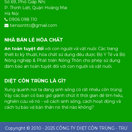
Số 69, Phố Giáp Nhị
P. Thịnh Liệt, Quận Hoàng Mai
Hà Nội
0906 098 110
tiensonttc@gmail.com
NHÀ BÁN LẺ HÓA CHẤT
An toàn tuyệt đối
với con người và vật nuôi: Các trang
thiết bị kỹ thuật, hóa chất sử dụng đều được Bộ Y Tế và Bộ
Nông nghiệp & Phát triển Nông Thôn cho phép sử dụng
đảm bảo an toàn tuyệt đối với con người và vật nuôi.
DIỆT CÔN TRÙNG LÀ GÌ?
Xung quanh nơi ta đang sinh sống có rất nhiều
côn trùng
.
Vậy các bạn có bao giờ giành chút ít thời gian để tìm hiểu,
nghiên cứu về nó - về cách sinh sống, cách hoạt động và
cách tự bảo vệ bản thân nó thế nào không?
Copyright © 2010 - 2025 CÔNG TY
DIỆT CÔN TRÙNG
- TRỪ