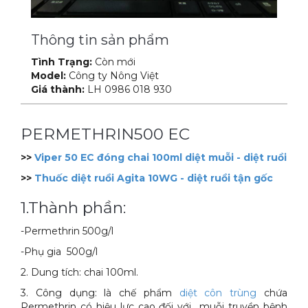
Xe đẩy làm vệ sinh Sài Gòn
Thông tin sản phẩm
Tình Trạng:
Còn mới
Model:
Công ty Nông Việt
Giá thành:
LH 0986 018 930
PERMETHRIN500 EC
>>
Viper 50 EC đóng chai 100ml diệt muỗi - diệt ruồi
>>
Thuốc diệt ruồi Agita 10WG - diệt ruồi tận gốc
1.Thành phần:
-Permethrin 500g/l
-Phụ gia 500g/l
2. Dung tích: chai 100ml.
3. Công dụng: là chế phẩm
diệt côn trùng
chứa
Permethrin có hiệu lực cao đối với muỗi truyền bệnh